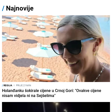
/
Najnovije
/
REGIJA
I
PRIJE 21MIN
Holanđanku šokirale cijene u Crnoj Gori: "Ovakve cijene
nisam vidjela ni na Sejšelima"