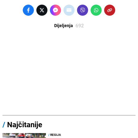
692
Dijeljenja
/
Najčitanije
/
REGIJA