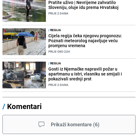
Pratite uživo | Nevrijeme zahvatilo
Sloveniju, oluje idu prema Hrvatskoj
PRIJE 2 DANA
/
REGIJA
Cijela regija čeka njegovu progonozu:
Poznati meteorolog najavljuje veću
promjenu vremena
PRIJE OKO 22H
/
REGIJA
Gosti iz Njemačke napravili požar u
apartmanu u Istri, vlasniku se smijali i
pokazivali srednji prst
PRIJE 2 DANA
/
Komentari
Prikaži komentare
(
6
)