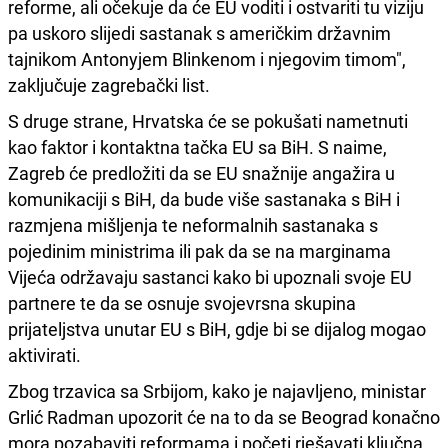
reforme, ali očekuje da će EU voditi i ostvariti tu viziju
pa uskoro slijedi sastanak s američkim državnim
tajnikom Antonyjem Blinkenom i njegovim timom",
zaključuje zagrebački list.
S druge strane, Hrvatska će se pokušati nametnuti
kao faktor i kontaktna tačka EU sa BiH. S naime,
Zagreb će predložiti da se EU snažnije angažira u
komunikaciji s BiH, da bude više sastanaka s BiH i
razmjena mišljenja te neformalnih sastanaka s
pojedinim ministrima ili pak da se na marginama
Vijeća održavaju sastanci kako bi upoznali svoje EU
partnere te da se osnuje svojevrsna skupina
prijateljstva unutar EU s BiH, gdje bi se dijalog mogao
aktivirati.
Zbog trzavica sa Srbijom, kako je najavljeno, ministar
Grlić Radman upozorit će na to da se Beograd konačno
mora pozabaviti reformama i početi rješavati ključna