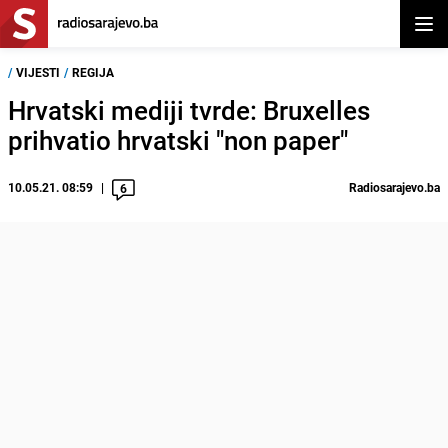
Otvor
/
VIJESTI
/
REGIJA
Hrvatski mediji tvrde: Bruxelles
prihvatio hrvatski "non paper"
10.05.21. 08:59
Radiosarajevo.ba
6