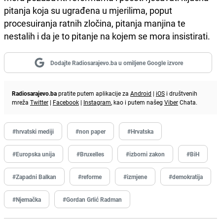
pitanja koja su ugrađena u mjerilima, poput
procesuiranja ratnih zločina, pitanja manjina te
nestalih i da je to pitanje na kojem se mora insistirati.
Dodajte Radiosarajevo.ba u omiljene Google izvore
Radiosarajevo.ba
pratite putem aplikacije za
Android
|
iOS
i društvenih
mreža
Twitter
|
Facebook
|
Instagram
, kao i putem našeg
Viber
Chata.
#hrvatski mediji
#non paper
#Hrvatska
#Europska unija
#Bruxelles
#izborni zakon
#BiH
#Zapadni Balkan
#reforme
#izmjene
#demokratija
#Njemačka
#Gordan Grlić Radman