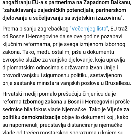
angažiranju EU-a s partnerima na Zapadnom Balkanu,
"zahuktavanju zajedničkih potencijala, partnerskom
djelovanju u sučeljavanju sa svjetskim izazovima".
Prema pisanju zagrebačkog
"Večernjeg lista"
, EU traži
od Bosne i Hercegovine da se ove godine pozabavi
ključnim reformama, prije svega izmjenom Izbornog
zakona. Tako, među ostalim, piše u dokumentu
Evropske službe za vanjsko djelovanje, koja upravlja
diplomatskim odnosima s državama izvan Unije i
provodi vanjsku i sigurnosnu politiku, sastavljenom
prije sastanka ministara vanjskih poslova u Bruxellesu.
Hrvatski mediji pomalo prešućuju činjenicu da je
reforma
Izbornog zakona u Bosni i Hercegovini
prošle
sedmice bila fokus vlade Njemačke. Tako je
Vijeće za
politiku demokratizacije
objavilo dokument koji, kako
su napomenuli, predstavlja distanciranje njemačke
vlade od trećeg mostarskog sporazuma u kojem su