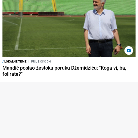
/
LOKALNE TEME
I
PRIJE OKO 5H
Mandić poslao žestoku poruku Džemidžiću: "Koga vi, ba,
folirate?"