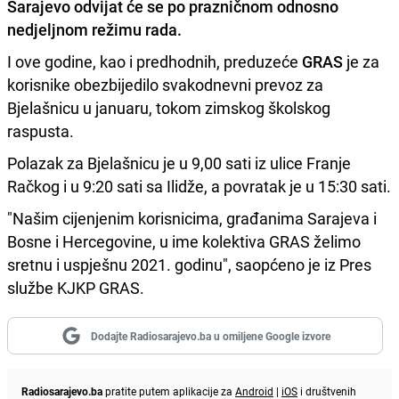
Sarajevo odvijat će se po prazničnom odnosno
nedjeljnom režimu rada.
I ove godine, kao i predhodnih, preduzeće
GRAS
je za
korisnike obezbijedilo svakodnevni prevoz za
Bjelašnicu u januaru, tokom zimskog školskog
raspusta.
Polazak za Bjelašnicu je u 9,00 sati iz ulice Franje
Račkog i u 9:20 sati sa Ilidže, a povratak je u 15:30 sati.
"Našim cijenjenim korisnicima, građanima Sarajeva i
Bosne i Hercegovine, u ime kolektiva GRAS želimo
sretnu i uspješnu 2021. godinu", saopćeno je iz Pres
službe KJKP GRAS.
Dodajte Radiosarajevo.ba u omiljene Google izvore
Radiosarajevo.ba
pratite putem aplikacije za
Android
|
iOS
i društvenih