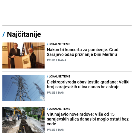
/
Najčitanije
/
LOKALNE TEME
Nakon tri koncerta za pamćenje: Grad
Sarajevo odao priznanje Dini Merlinu
PRIJE 2 DANA
/
LOKALNE TEME
Elektroprivreda obavijestila građane: Veliki
broj sarajevskih ulica danas bez struje
PRIJE 1 DAN
/
LOKALNE TEME
ViK najavio nove radove: Više od 15
sarajevskih ulica danas bi moglo ostati bez
vode
PRIJE 1 DAN