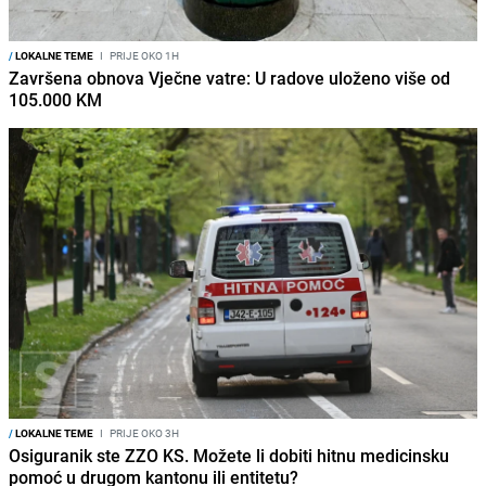
/
LOKALNE TEME
I
PRIJE OKO 1H
Završena obnova Vječne vatre: U radove uloženo više od
105.000 KM
/
LOKALNE TEME
I
PRIJE OKO 3H
Osiguranik ste ZZO KS. Možete li dobiti hitnu medicinsku
pomoć u drugom kantonu ili entitetu?