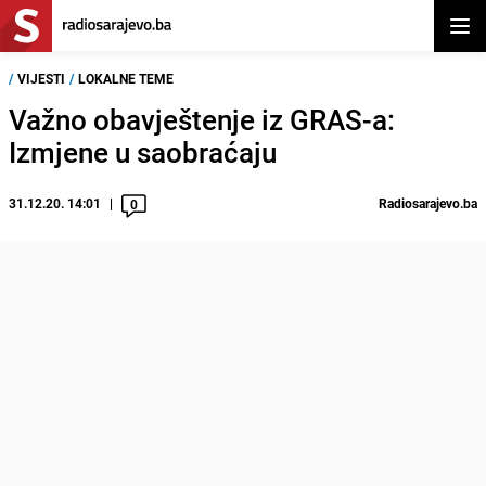
Otvor
/
VIJESTI
/
LOKALNE TEME
Važno obavještenje iz GRAS-a:
Izmjene u saobraćaju
31.12.20. 14:01
Radiosarajevo.ba
0