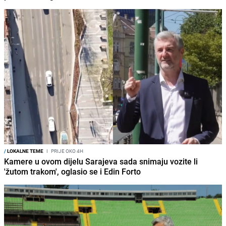
/
LOKALNE TEME
I
PRIJE OKO 4H
Kamere u ovom dijelu Sarajeva sada snimaju vozite li
'žutom trakom', oglasio se i Edin Forto