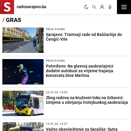
Otvor
/
GRAS
PRIJE 2 DANA
Sarajevo: Tramvaji rade od Baščaršije do
Čengić-Vile
PRIJE 6 DANA
Potvrđeno: Na glavnoj saobraćajnici
dodatni autobusi za vrijeme trajanja
koncerata Dine Merlina
22.07.26. 15:02
Zbog radova na kružnom toku na Grbavici:
Izmjene u odvijanju trolejbuskog saobraćaja
19.07.26. 13:57
Važno obaviještenje za Sarajlije: Sutra