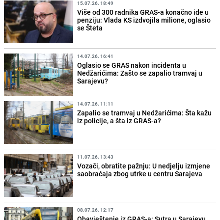
15.07.26. 18:49
Više od 300 radnika GRAS-a konačno ide u
penziju: Vlada KS izdvojila milione, oglasio
se Šteta
14.07.26. 16:41
Oglasio se GRAS nakon incidenta u
Nedžarićima: Zašto se zapalio tramvaj u
Sarajevu?
14.07.26. 11:11
Zapalio se tramvaj u Nedžarićima: Šta kažu
iz policije, a šta iz GRAS-a?
11.07.26. 13:43
Vozači, obratite pažnju: U nedjelju izmjene
saobraćaja zbog utrke u centru Sarajeva
08.07.26. 12:17
Obavještenje iz GRAS-a: Sutra u Sarajevu