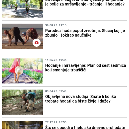
je bolje za mršavljenje - trčanje ili hodanje?
30.08.23. 11:15
Porodica hoda poput životinja: Slučaj koji je
zbunio i šokirao naučnike
11.06.23. 19:46
Hodanje i mršavljenje: Plan od šest sedmica
koji smanjuje trbuščić!
03.04.23. 09:48
Objavljena nova studija: Znate li koliko
trebate hodati da biste živjeli duže?
27.12.22. 15:50
Što se dogodi u tijelu ako dnevno prohodate