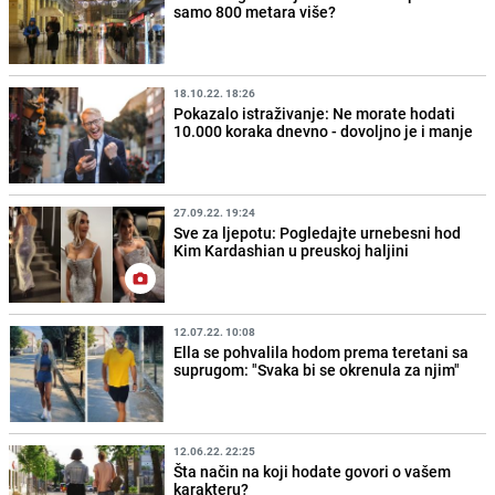
samo 800 metara više?
18.10.22. 18:26
Pokazalo istraživanje: Ne morate hodati
10.000 koraka dnevno - dovoljno je i manje
27.09.22. 19:24
Sve za ljepotu: Pogledajte urnebesni hod
Kim Kardashian u preuskoj haljini
12.07.22. 10:08
Ella se pohvalila hodom prema teretani sa
suprugom: "Svaka bi se okrenula za njim"
12.06.22. 22:25
Šta način na koji hodate govori o vašem
karakteru?