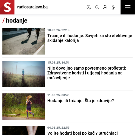
Otvor
/
hodanje
10.05.26. 22:13
Trčanje ili hodanje: Savjeti za što efektivnije
skidanje kalorija
15.09.25. 16:51
Nije dovoljno samo povremeno prošetati:
Zdravstvene koristi i utjecaj hodanja na
mršavljenje
11.08.25. 08:49
Hodanje ili trčanje: Šta je zdravije?
04.03.25. 22:55
Volite hodati bosi po kući? Stručnjaci