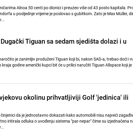
ničarima Alnoa 50 centi po dionici i preuzeo više od 43 posto kapitala. P
endorfa u posljednje vrijeme je poslovao s gubitkom. Zato je Max Müller, di
...
Dugački Tiguan sa sedam sjedišta dolazi i u
očito je zanimljiv produženi Tiguan koji bi, nakon SAD-a, trebao doći i n
kraja godine američki kupci bit će u prilici naručiti Tiguan Allspace koji je
vjekovu okolinu prihvatljiviji Golf 'jedinica' ili
činjenici da je jednostavno dokazati kako automobili nisu najveći zagađiv
tno iritirala odluka o uvođenju sistema "par-nepar" čime su izjednačena n
...