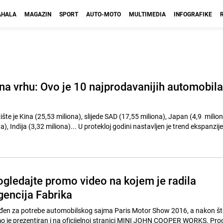
HALA
MAGAZIN
SPORT
AUTO-MOTO
MULTIMEDIA
INFOGRAFIKE
na vrhu: Ovo je 10 najprodavanijih automobila
žište je Kina (25,53 miliona), slijede SAD (17,55 miliona), Japan (4,9 milion
... U protekloj godini nastavljen je trend ekspanzije SUV
gledajte promo video na kojem je radila
gencija Fabrika
ađen za potrebe automobilskog sajma Paris Motor Show 2016, a nakon što
o je prezentiran i na oficijelnoj stranici MINI JOHN COOPER WORKS. Proc