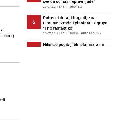
sve da od nas napravi ljude"
26.07.26. 13:48
|
SHOWBIZ
Potresni detalji tragedije na
6
Elbrusu: Stradali planinari iz grupe
"Trio fantastiko"
ma
26.07.26. 14:00
|
BOSNA I HERCEGOVINA
ističnog
Nikšić o pogibiji bh. planinara na
7
Elbrusu: "Naša obaveza je da
pružimo pomoć"
26.07.26. 14:06
|
BOSNA I HERCEGOVINA
Formula 1 | Malezija će biti
8
domaćin Velike nagrade Bahreina
26.07.26. 14:25
|
AUTO-MOTO SPORT
Skiper iz Austrije pao s jedrilice u
9
more kod Splita i nestao: Objavljen
eti
snimak
26.07.26. 14:25
|
REGIJA
Planinarsko društvo Poštar se
10
oprostilo od pet planinara:
"Sjećanje na njih ostaje na svakom