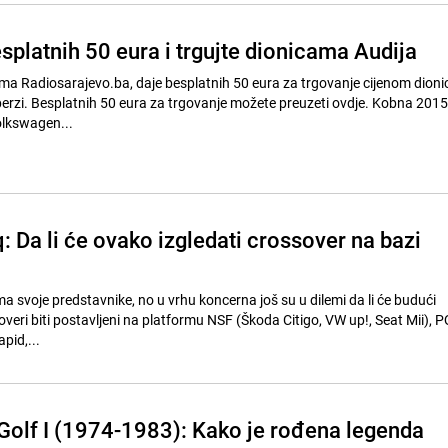
splatnih 50 eura i trgujte dionicama Audija
ima Radiosarajevo.ba, daje besplatnih 50 eura za trgovanje cijenom dioni
berzi. Besplatnih 50 eura za trgovanje možete preuzeti ovdje. Kobna 2015.
olkswagen...
 Da li će ovako izgledati crossover na bazi
a svoje predstavnike, no u vrhu koncerna još su u dilemi da li će budući
eri biti postavljeni na platformu NSF (Škoda Citigo, VW up!, Seat Mii),
pid,...
olf I (1974-1983): Kako je rođena legenda