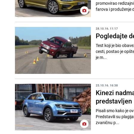
promovirao redizajni
farova i produženje d
28.10.16. 11:17
Pogledajte d
Test koji je bio obav
cesti, postao je opšte
je m...
25.10.16. 16:38
Kinezi nadmaš
predstavljen
Pisali smo kako je o
Predstavili su plagij
zvaničnu p...