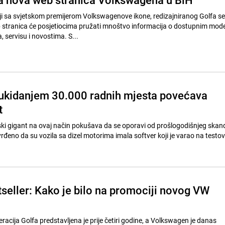
ji sa svjetskom premijerom Volkswagenove ikone, redizajniranog Golfa 
 stranica će posjetiocima pružati mnoštvo informacija o dostupnim mode
servisu i novostima. S...
ukidanjem 30.000 radnih mjesta povećava
t
i gigant na ovaj način pokušava da se oporavi od prošlogodišnjeg skanda
vrđeno da su vozila sa dizel motorima imala softver koji je varao na testo
tseller: Kako je bilo na promociji novog VW
acija Golfa predstavljena je prije četiri godine, a Volkswagen je danas