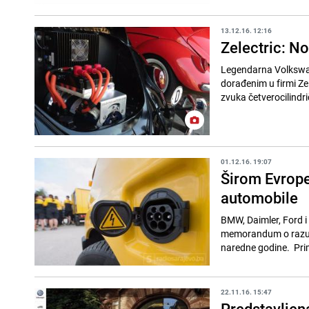
13.12.16. 12:16
Zelectric: N
Legendarna Volkswage
dorađenim u firmi Ze
zvuka četverocilindri
01.12.16. 19:07
Širom Evrope
automobile
BMW, Daimler, Ford i
memorandum o razumi
naredne godine. Prima
22.11.16. 15:47
Predstavljen