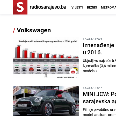
VIJESTI
BIZNIS
METROMA
/
Volkswagen
17.02.17. 07:36
Iznenađenje 
u 2016.
Ubjedljivo najveće tr
Njemačka (3,6 miliona), Indija (3,32 miliona)
modela k...
13.02.17. 14:47
MINI JCW: Po
sarajevska a
Film je prvobitno ur
model lansiran, prom