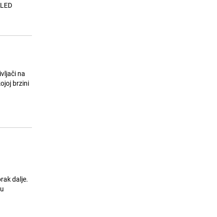
Ruski alpinista otkrio mogući uzrok
 LED
15
pogibije Zeničana na Elbrusu:
Jedna odluka bila je kobna
26.07.26. 15:31
|
SVIJET
vljači na
ojoj brzini
rak dalje.
ju