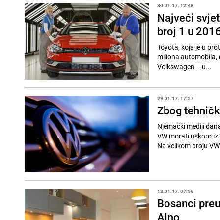
30.01.17. 12:48
Najveći svje
broj 1 u 2016
Toyota, koja je u prot
miliona automobila, 
Volkswagen – u...
29.01.17. 17:57
Zbog tehničk
Njemački mediji dana
VW morati uskoro iz p
Na velikom broju VW 
12.01.17. 07:56
Bosanci preu
Alno