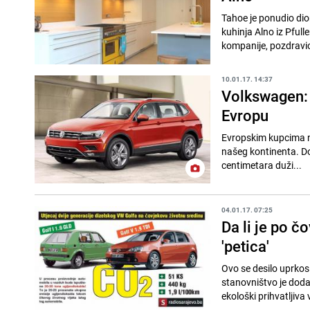
Tahoe je ponudio dio
kuhinja Alno iz Pfull
kompanije, pozdravio
10.01.17. 14:37
Volkswagen: 
Evropu
Evropskim kupcima nar
našeg kontinenta. Do 
centimetara duži...
04.01.17. 07:25
Da li je po čo
'petica'
Ovo se desilo uprkos 
stanovništvo je doda
ekološki prihvatljiva v