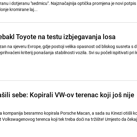
ranu i dotjeranu "sedmicu". Najznačajnija optička promjena je novi potpis
onje kromirane laj...
ebakl Toyote na testu izbjegavanja losa
ezan na sjeveru Evrope, gdje postoji velika opasnost od bliskog susreta s di
prihvaćeni kriterij ponašanja stabilnosti vozila. Svi su počeli ispitivati pri k
ili sebe: Kopirali VW-ov terenac koji još nije
va kompanija besramno kopirala Porsche Macan, a sada su Kinezi otišli ko
at Volkswagenovog terenca koji tek treba doći na tržište! Umjesto da čeka