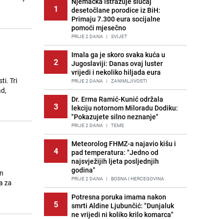
Njemačka istražuje slučaj
1
desetočlane porodice iz BiH:
Primaju 7.300 eura socijalne
pomoći mjesečno
PRIJE 2 DANA
|
SVIJET
Imala ga je skoro svaka kuća u
2
Jugoslaviji: Danas ovaj luster
vrijedi i nekoliko hiljada eura
i. Tri
PRIJE 2 DANA
|
ZANIMLJIVOSTI
ad,
Dr. Erma Ramić-Kunić održala
3
lekciju notornom Miloradu Dodiku:
"Pokazujete silno neznanje"
PRIJE 2 DANA
|
TEME
Meteorolog FHMZ-a najavio kišu i
4
pad temperatura: "Jedno od
najsvježijih ljeta posljednjih
godina"
an
PRIJE 2 DANA
|
BOSNA I HERCEGOVINA
a za
Potresna poruka imama nakon
5
smrti Aldine Ljubunčić: "Dunjaluk
ne vrijedi ni koliko krilo komarca"