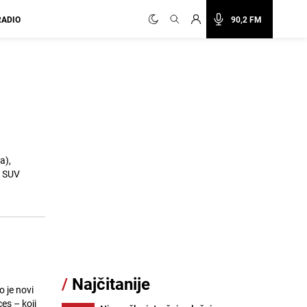
RADIO
90,2 FM
a),
/
Najčitanije
 je novi
es – koji