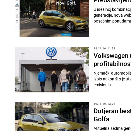
U idealnoj kombinaci
generacije, nova web
posebnim ponudama, 
18.11.16. 11:22
Volkswagen 
profitabilnos
Njemački automobilsk
izbio nakon što je ut
emisionih...
10.11.16. 12:29
Dotjeran bes
Golfa
Aktuelna sedma gener