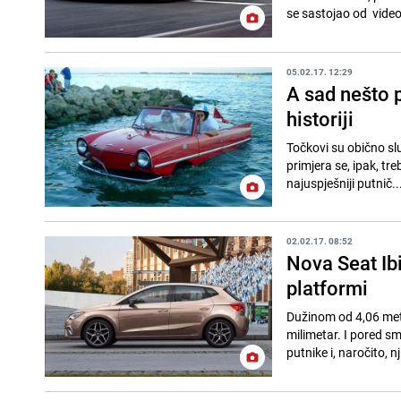
se sastojao od video
05.02.17. 12:29
A sad nešto p
historiji
Točkovi su obično služ
primjera se, ipak, tr
najuspješniji putnič..
02.02.17. 08:52
Nova Seat Ib
platformi
Dužinom od 4,06 metar
milimetar. I pored sm
putnike i, naročito, nj