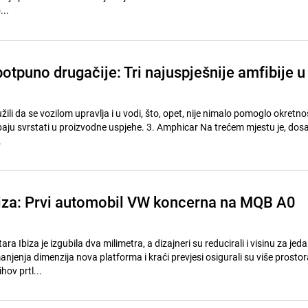
...
otpuno drugačije: Tri najuspješnije amfibije u
ili da se vozilom upravlja i u vodi, što, opet, nije nimalo pomoglo okretnost
ebaju svrstati u proizvodne uspjehe. 3. Amphicar Na trećem mjestu je, dos
.
iza: Prvi automobil VW koncerna na MQB A0
a Ibiza je izgubila dva milimetra, a dizajneri su reducirali i visinu za jed
anjenja dimenzija nova platforma i kraći prevjesi osigurali su više prostor
ihov prtl...