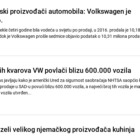
tski proizvođači automobila: Volkswagen je
.
ekle četiri godine bila vodeća u svijetu po prodaji, u 2016. prodala je 10,1
dok je Volkswagen prošle sedmice objavio podatak o 10,31 miliona prodat
ih kvarova VW povlači blizu 600.000 vozila
s javljaju kako je američki Ured za sigurnost saobraćaja NHTSA saopćio 
rodaje u SAD-u povući blizu 600.000 vozila, a najveći broj tih vozila je m
vozila utvrđen...
zeli velikog njemačkog proizvođača kuhinja