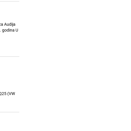
ca Audija
 godina U
 PQ25 (VW