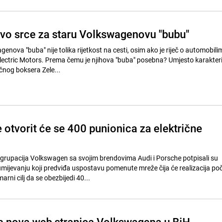
ovo srce za staru Volkswagenovu "bubu"
nova "buba" nije tolika rijetkost na cesti, osim ako je riječ o automobili
lectric Motors. Prema čemu je njihova "buba" posebna? Umjesto karakter
čnog boksera Zele...
 otvorit će se 400 punionica za električne
 grupacija Volkswagen sa svojim brendovima Audi i Porsche potpisali su
jevanju koji predviđa uspostavu pomenute mreže čija će realizacija poč
rni cilj da se obezbijedi 40...
a nova web stranica Volkswagena u BiH