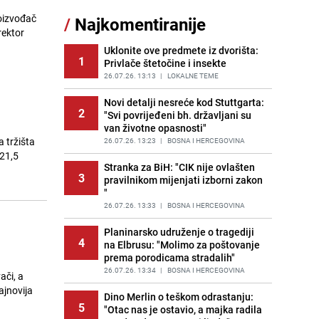
roizvođač
/
Najkomentiranije
Lažne novčanice preplavljuju
rektor
11
tržište: Ove eure najčešće
pokušavaju podvaliti
Uklonite ove predmete iz dvorišta:
1
Privlače štetočine i insekte
PRIJE OKO 21H
|
SVIJET
26.07.26. 13:13
|
LOKALNE TEME
Recept za brze uštipke: Ne upijaju
12
ulje i gotovi su za 30 minuta
Novi detalji nesreće kod Stuttgarta:
2
"Svi povrijeđeni bh. državljani su
PRIJE 1 DAN
|
RECEPTI
van životne opasnosti"
a tržišta
Imate tikvice i piletinu? Napravite
26.07.26. 13:23
|
BOSNA I HERCEGOVINA
13
ovaj brzi ručak iz jedne tave
 21,5
Stranka za BiH: "CIK nije ovlašten
PRIJE 1 DAN
|
RECEPTI
3
pravilnikom mijenjati izborni zakon
"
Jedan od najvećih gradova nije na
14
listi: Ovo su lokacije prvih Lidl
26.07.26. 13:33
|
BOSNA I HERCEGOVINA
prodavnica u BiH
Planinarsko udruženje o tragediji
PRIJE 1 DAN
|
BOSNA I HERCEGOVINA
4
na Elbrusu: "Molimo za poštovanje
prema porodicama stradalih"
Užas u bh. susjedstvu, mladići
15
bludničili nad maloljetnicom i sve
26.07.26. 13:34
|
BOSNA I HERCEGOVINA
ači, a
snimali: "Stari te gleda u lajvu"
ajnovija
Dino Merlin o teškom odrastanju:
PRIJE 2 DANA
|
REGIJA
5
"Otac nas je ostavio, a majka radila