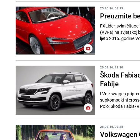
25.10.16. 08:19
Preuzmite be
FXLider, svim čitaoc
(VW-a) na svjetskoj 
ljeto 2015. godine V
20.09.16. 11:10
Škoda Fabiaq:
Fabije
I Volkswagen priprem
supkompaktni crossov
Polo, Škoda Fabia/Ra
28.08.16. 09:25
Volkswagen G