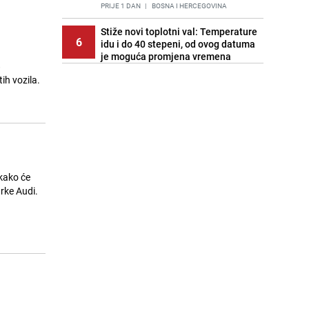
PRIJE 1 DAN
|
BOSNA I HERCEGOVINA
Stiže novi toplotni val: Temperature
6
idu i do 40 stepeni, od ovog datuma
je moguća promjena vremena
8
PRIJE OKO 19H
|
BOSNA I HERCEGOVINA
ih vozila.
Cijela regija čeka njegovu
7
progonozu: Poznati meteorolog
najavljuje veću promjenu vremena
PRIJE 1 DAN
|
REGIJA
Stručnjaci upozoravaju: Izrael ulaže
8
milione kako bi utjecao na
kako će
odgovore ChatGPT-a o Gazi
arke Audi.
PRIJE 2 DANA
|
SVIJET
Pratite uživo | Nevrijeme zahvatilo
9
Split, kiša ide prema BiH
PRIJE OKO 19H
|
REGIJA
Kako očistiti staklo od tuš-kabina:
10
Jednostavni savjeti za očuvanje
sjaja
PRIJE 2 DANA
|
ŽIVOT I STIL