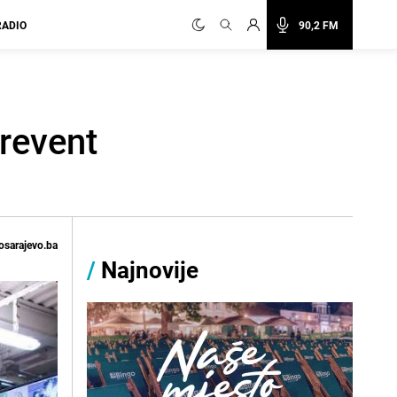
RADIO
90,2 FM
Prevent
osarajevo.ba
/
Najnovije