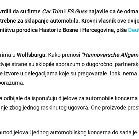
rdili da su firme
Car Trim
i
ES Guss
najavile da će odma
otrebne za sklapanje automobila. Krovni vlasnik ove dvij
sništvu
porodice Hastor iz Bosne i Hercegovine,
piše
Deu
orima u
Wolfsburgu.
Kako prenosi
"Hannoversche Allgem
dvije strane su sklopile sporazum o dugoročnoj partnersk
oje izvore u delegacijama koje su pregovarale. Ipak, nema
sporazuma.
 odbijale da isporučuju dijelove za automobile koncerna
ćenje zbog jednog raskinutog ugovora. One proizvode pres
utodijelova i jednog automobilskog koncerna do sada je