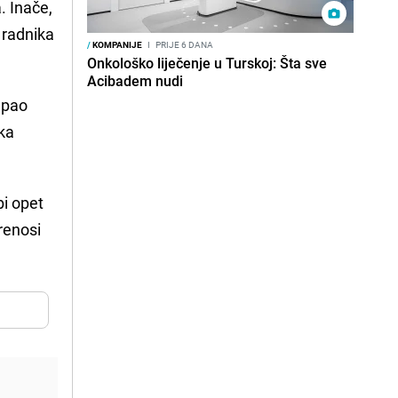
. Inače,
 radnika
/
KOMPANIJE
I
PRIJE 6 DANA
Onkološko liječenje u Turskoj: Šta sve
Acibadem nudi
apao
ka
bi opet
renosi