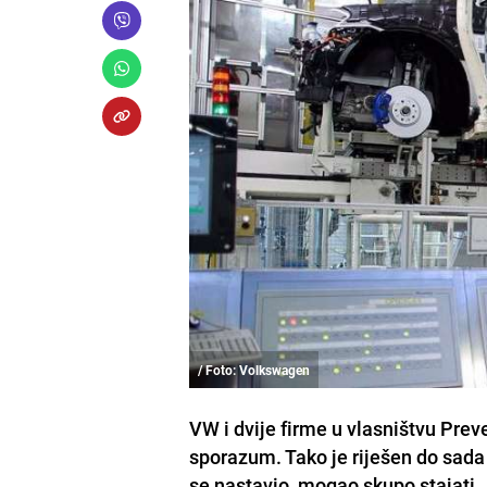
/ Foto: Volkswagen
VW i dvije firme u vlasništvu Prev
sporazum. Tako je riješen do sada
se nastavio, mogao skupo stajati.