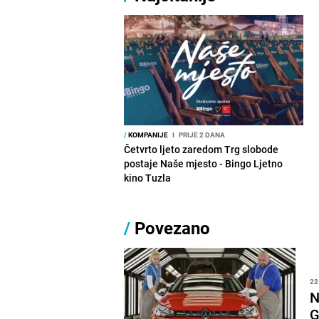
/
KOMPANIJE
I
PRIJE 2 DANA
Četvrto ljeto zaredom Trg slobode
postaje Naše mjesto - Bingo Ljetno
kino Tuzla
/
Povezano
22
N
G