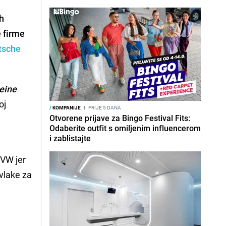
h
e firme
tsche
eine
oj
/
KOMPANIJE
I
PRIJE 5 DANA
Otvorene prijave za Bingo Festival Fits:
Odaberite outfit s omiljenim influencerom
i zablistajte
 VW jer
vlake za