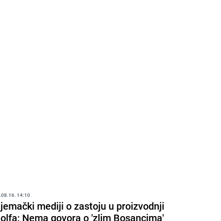
.08.16. 14:10
jemački mediji o zastoju u proizvodnji
olfa: Nema govora o 'zlim Bosancima'