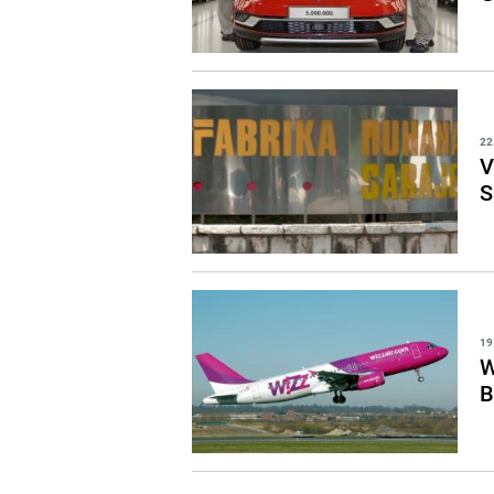
22
V
S
19
W
B