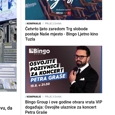
/
KOMPANIJE
I
PRIJE 2 DANA
Četvrto ljeto zaredom Trg slobode
postaje Naše mjesto - Bingo Ljetno kino
Tuzla
/
KOMPANIJE
I
PRIJE 3 DANA
Bingo Group i ove godine otvara vrata VIP
događaja: Osvojite ulaznice za koncert
vu, da
Petra Graše