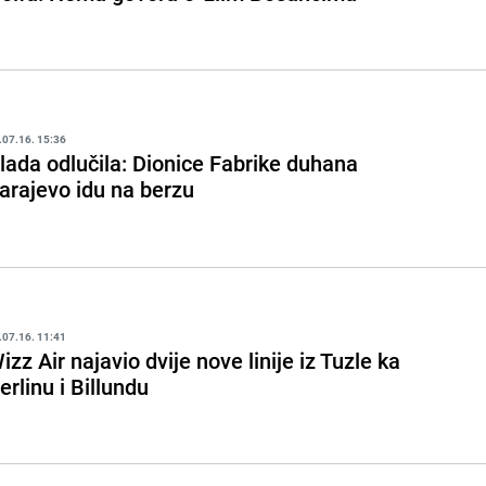
.07.16. 15:36
lada odlučila: Dionice Fabrike duhana
arajevo idu na berzu
.07.16. 11:41
izz Air najavio dvije nove linije iz Tuzle ka
erlinu i Billundu