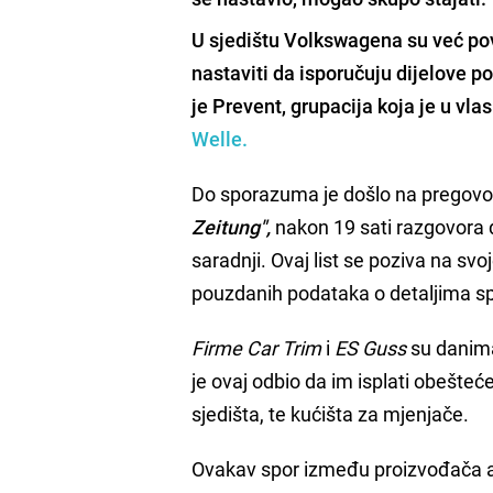
U sjedištu
Volkswagena
su već pov
nastaviti da isporučuju dijelove p
je
Prevent
, grupacija koja je u vla
Welle.
Do sporazuma je došlo na pregov
Zeitung",
nakon 19 sati razgovora 
saradnji. Ovaj list se poziva na sv
pouzdanih podataka o detaljima 
Firme Car Trim
i
ES Guss
su danima
je ovaj odbio da im isplati obešte
sjedišta, te kućišta za mjenjače.
Ovakav spor između proizvođača a