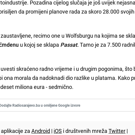
industrije. Pozadina cijelog slučaja je još uvijek nejasna
prisiljen da promijeni planove rada za skoro 28.000 svojih
zaustavljene, recimo one u Wolfsburgu na kojima se skl
Emdenu
u kojoj se sklapa
Passat.
Tamo je za 7.500 radni
se uvesti skraćeno radno vrijeme i u drugim pogonima, što 
bi ona morala da nadoknadi dio razlike u platama. Kako p
 deset miliona eura - sedmično.
Dodajte Radiosarajevo.ba u omiljene Google izvore
aplikacije za
Android
|
iOS
i društvenih mreža
Twitter
|