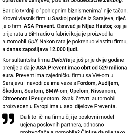
Bar dio tvrdnji o "pohlepnim biznismenima" nije tačan.
Krovni vlasnik firmi u Saskoj potječe iz Sarajeva, riječ
je o firmi
ASA Prevent.
Osnivač je
Nijaz Hastor,
koji je
prije rata u BiH radio u fabrici koja je proizvodila
automobil
Golf.
Nakon rata je pokrenuo vlastitu firmu,
a
danas zapošljava 12.000 ljudi.
Konsultantska firma
Deloitte
je još prije dvije godine
prenijela da je
ASA Prevent imao obrt od 529 miliona
eura.
Prevent ima zajedničku firmu sa VW-om u
Sarajevu i navodi da ima veze s
Fordom, Audijem,
Škodom, Seatom, BMW-om, Opelom, Nissanom,
Citroenom
i
Peugeotom.
Svaki četvrti automobil
proizveden u Evropi ima u sebi dijelove Preventa.
Da li to liči na firmu čiji je poslovni model
ucjena poslovnih partnera, odnosno
proizvođača automobila? Čini se da nije tako.