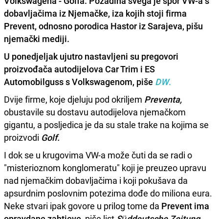
Volkswagena - Golfa. Pozadina svega je spor VW-a s
dobavljačima iz Njemačke, iza kojih stoji firma
Prevent, odnosno porodica Hastor iz Sarajeva, pišu
njemački mediji.
U ponedjeljak ujutro nastavljeni su pregovori
proizvođača autodijelova
Car Trim
i
ES
Automobilguss
s
Volkswagenom
, piše
DW
.
Dvije firme, koje djeluju pod okriljem
Preventa,
obustavile su dostavu autodijelova njemačkom
gigantu, a posljedica je da su stale trake na kojima se
proizvodi
Golf.
I dok se u krugovima VW-a može čuti da se radi o
"misterioznom konglomeratu" koji je preuzeo upravu
nad njemačkim dobavljačima i koji pokušava da
apsurdnim poslovnim potezima dođe do miliona eura.
Neke stvari ipak govore u prilog tome da
Prevent ima
opravdane zahtjeve
, piše list
Süddeutsche Zeitung
.