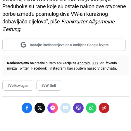
Preduboke su rane koje su ostale nakon ove otvorene
borbe između posrnulog diva VW-a i kuražnog
dobavljača dijelova", piše
Frankrurter Allgemeine
Zeitung
.
Dodajte Radiosarajevo.ba u omiljene Google izvore
Radiosarajevo.ba
pratite putem aplikacije za
Android
|
iOS
i društvenih
mreža
Twitter
|
Facebook
|
Instagram
, kao i putem našeg
Viber
Chata.
#Volkswagen
#VW Golf