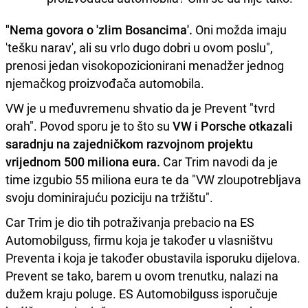
"Nema govora o 'zlim Bosancima'.
Oni možda imaju
'tešku narav', ali su vrlo dugo dobri u ovom poslu",
prenosi jedan visokopozicionirani menadžer jednog
njemačkog proizvođača automobila.
VW je u međuvremenu shvatio da je Prevent "tvrd
orah". Povod sporu je to što su
VW i Porsche otkazali
saradnju na zajedničkom razvojnom projektu
vrijednom 500 miliona eura.
Car Trim navodi da je
time izgubio 55 miliona eura te da "VW zloupotrebljava
svoju dominirajuću poziciju na tržištu".
Car Trim je dio tih potraživanja prebacio na ES
Automobilguss, firmu koja je također u vlasništvu
Preventa i koja je također obustavila isporuku dijelova.
Prevent se tako, barem u ovom trenutku, nalazi na
dužem kraju poluge. ES Automobilguss isporučuje