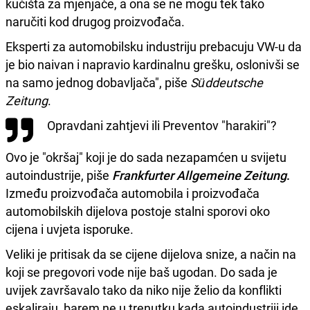
kućišta za mjenjače, a ona se ne mogu tek tako
naručiti kod drugog proizvođača.
Eksperti za automobilsku industriju prebacuju VW-u da
je bio naivan i napravio kardinalnu grešku, oslonivši se
na samo jednog dobavljača", piše
Süddeutsche
Zeitung
.
Opravdani zahtjevi ili Preventov "harakiri"?
Ovo je "okršaj" koji je do sada nezapamćen u svijetu
autoindustrije, piše
Frankfurter Allgemeine Zeitung
.
Između proizvođača automobila i proizvođača
automobilskih dijelova postoje stalni sporovi oko
cijena i uvjeta isporuke.
Veliki je pritisak da se cijene dijelova snize, a način na
koji se pregovori vode nije baš ugodan. Do sada je
uvijek završavalo tako da niko nije želio da konflikti
eskaliraju, barem ne u trenutku kada autoindustriji ide