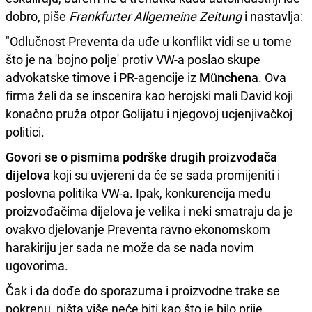
dobro, piše
Frankfurter Allgemeine Zeitung
i nastavlja:
"Odlučnost Preventa da uđe u konflikt vidi se u tome
što je na 'bojno polje' protiv VW-a poslao skupe
advokatske timove i PR-agencije iz
Münchena
. Ova
firma želi da se inscenira kao herojski mali David koji
konačno pruža otpor Golijatu i njegovoj ucjenjivačkoj
politici.
Govori se o pismima podrške drugih proizvođača
dijelova
koji su uvjereni da će se sada promijeniti i
poslovna politika VW-a. Ipak, konkurencija među
proizvođačima dijelova je velika i neki smatraju da je
ovakvo djelovanje Preventa ravno ekonomskom
harakiriju jer sada ne može da se nada novim
ugovorima.
Čak i da dođe do sporazuma i proizvodne trake se
pokrenu, ništa više neće biti kao što je bilo prije.