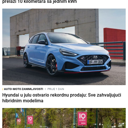
prelazi 10 kilometara sa jednim kWh
/
AUTO-MOTO ZANIMLJIVOSTI
I
PRIJE 1 DAN
Hyundai u julu ostvario rekordnu prodaju: Sve zahvaljujući
hibridnim modelima