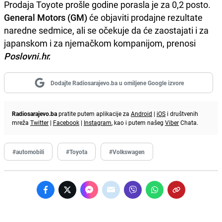
Prodaja Toyote prošle godine porasla je za 0,2 posto.
General Motors (GM)
će objaviti prodajne rezultate
naredne sedmice, ali se očekuje da će zaostajati i za
japanskom i za njemačkom kompanijom, prenosi
Poslovni.hr.
Dodajte Radiosarajevo.ba u omiljene Google izvore
Radiosarajevo.ba
pratite putem aplikacije za
Android
|
iOS
i društvenih
mreža
Twitter
|
Facebook
|
Instagram
, kao i putem našeg
Viber
Chata.
#automobili
#Toyota
#Volkswagen