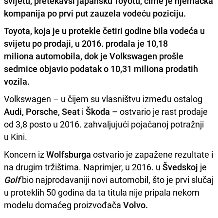
svijetu, pretekavši japansku Toyotu, čime je njemačka
kompanija po prvi put zauzela vodeću poziciju.
Toyota,
koja je u protekle četiri godine bila vodeća u
svijetu po prodaji, u 2016. prodala je 10,18
miliona automobila, dok je
Volkswagen
prošle
sedmice objavio podatak o 10,31 miliona prodatih
vozila.
Volkswagen – u čijem su vlasništvu između ostalog
Audi, Porsche, Seat
i
Škoda
– ostvario je rast prodaje
od 3,8 posto u 2016. zahvaljujući pojačanoj potražnji
u Kini.
Koncern iz
Wolfsburga
ostvario je zapažene rezultate i
na drugim tržištima. Naprimjer, u 2016. u
Švedskoj
je
Golf
bio najprodavaniji novi automobil, što je prvi slučaj
u proteklih 50 godina da ta titula nije pripala nekom
modelu domaćeg proizvođača
Volvo.