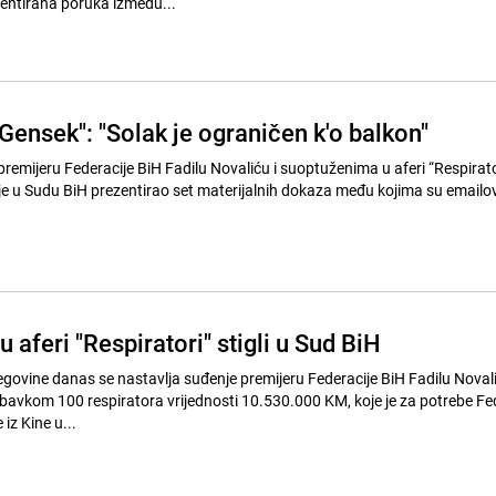
entirana poruka između...
Gensek": "Solak je ograničen k'o balkon"
remijeru Federacije BiH Fadilu Novaliću i suoptuženima u aferi “Respirator
e u Sudu BiH prezentirao set materijalnih dokaza među kojima su emailovi
 aferi "Respiratori" stigli u Sud BiH
govine danas se nastavlja suđenje premijeru Federacije BiH Fadilu Novali
bavkom 100 respiratora vrijednosti 10.530.000 KM, koje je za potrebe Fe
 iz Kine u...