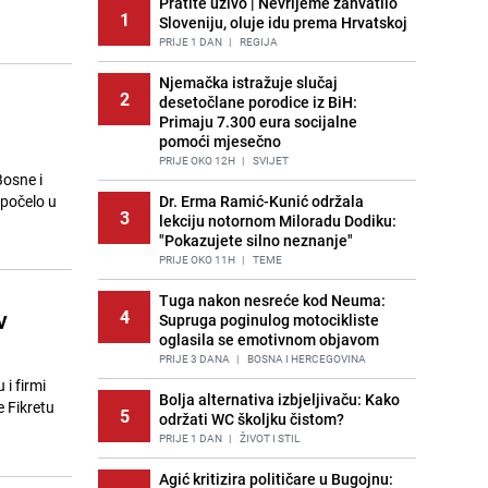
Pratite uživo | Nevrijeme zahvatilo
1
Sloveniju, oluje idu prema Hrvatskoj
PRIJE 1 DAN
|
REGIJA
Njemačka istražuje slučaj
2
desetočlane porodice iz BiH:
Primaju 7.300 eura socijalne
pomoći mjesečno
PRIJE OKO 12H
|
SVIJET
Bosne i
 počelo u
Dr. Erma Ramić-Kunić održala
3
lekciju notornom Miloradu Dodiku:
"Pokazujete silno neznanje"
PRIJE OKO 11H
|
TEME
Tuga nakon nesreće kod Neuma:
v
4
Supruga poginulog motocikliste
oglasila se emotivnom objavom
PRIJE 3 DANA
|
BOSNA I HERCEGOVINA
i firmi
Bolja alternativa izbjeljivaču: Kako
e Fikretu
5
održati WC školjku čistom?
PRIJE 1 DAN
|
ŽIVOT I STIL
Agić kritizira političare u Bugojnu: