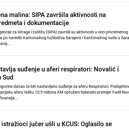
na malina: SIPA završila aktivnosti na
redmeta i dokumentacije
gencije za istrage i zaštitu (SIPA) završili su aktivnosti u vezi privremenog
 po naredbi Kantonalnog tužilaštva Sarajevo i Kantonalnog suda u Sara
araj...
avlja suđenje u aferi respiratori: Novalić i
a Sud
govine danas će biti nastavljeno suđenje za aferu Respiratori. Podsjeti
pcijsku aferu tešku 10,5 miliona KM optuženi federalni premijer Fadil Nova
inansija...
istražioci jučer ušli u KCUS: Oglasilo se