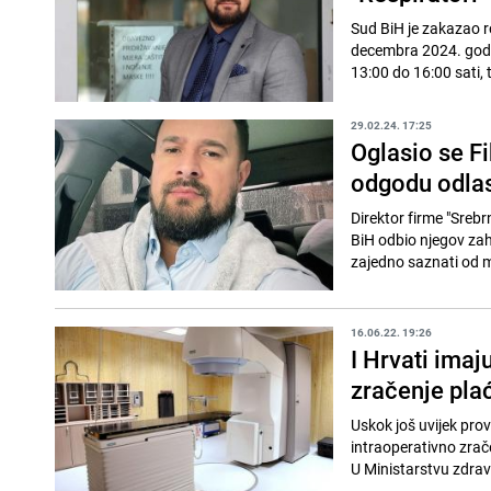
Sud BiH je zakazao ro
decembra 2024. godin
13:00 do 16:00 sati, t
29.02.24. 17:25
Oglasio se Fi
odgodu odlas
Direktor firme "Sreb
BiH odbio njegov zah
zajedno saznati od mo
16.06.22. 19:26
I Hrvati imaj
zračenje pla
Uskok još uvijek prov
intraoperativno zrače
U Ministarstvu zdrav