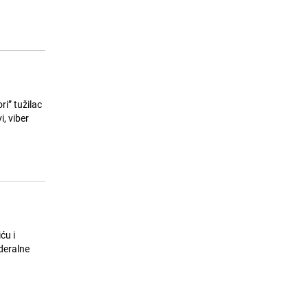
Zaposleni u insitucijama ZDK
15
dobijaju po 850 KM: Poznat i termin
isplate regresa
24.07.26. 11:19
|
BOSNA I HERCEGOVINA
i” tužilac
, viber
ću i
deralne