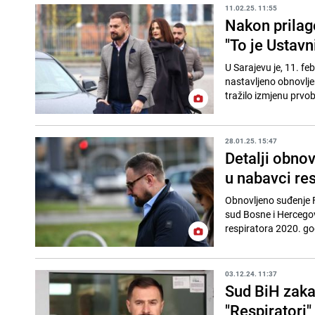
11.02.25. 11:55
Nakon prilag
"To je Ustavn
U Sarajevu je, 11. f
nastavljeno obnovlje
tražilo izmjenu prvobi
28.01.25. 15:47
Detalji obno
u nabavci re
Obnovljeno suđenje Fi
sud Bosne i Hercegov
respiratora 2020. god
03.12.24. 11:37
Sud BiH zaka
"Respiratori"