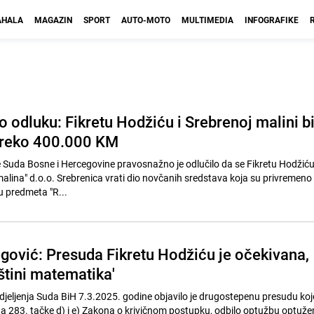
HALA
MAGAZIN
SPORT
AUTO-MOTO
MULTIMEDIA
INFOGRAFIKE
 odluku: Fikretu Hodžiću i Srebrenoj malini bi
preko 400.000 KM
e Suda Bosne i Hercegovine pravosnažno je odlučilo da se Fikretu Hodžiću 
 malina" d.o.o. Srebrenica vrati dio novčanih sredstava koja su privremen
u predmeta "R...
gović: Presuda Fikretu Hodžiću je očekivana,
štini matematika'
djeljenja Suda BiH 7.3.2025. godine objavilo je drugostepenu presudu koj
a 283. tačke d) i e) Zakona o krivičnom postupku, odbilo optužbu optuž