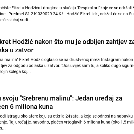
čište Fikretu Hodžiću i drugima u slučaju "Respiratori" koje će se održati 
e. Predmet S1 2 K 039029 24 Kž - Hodžić Fikret i dr., održat će se na S
e će slučaj sudi...
kret Hodžić nakon što mu je odbijen zahtjev z
ka u zatvor
rna malina" Fikret Hodžić oglasio se na društvenoj mreži Instagram nakon 
tjev za odgodu odlaska u zatvor. "Još uvijek sam tu, a koliko dugo sigur
jih kolega koj...
u svoju "Srebrenu malinu": Jedan uređaj za
ćen 6 miliona kuna
odi istragu oko afere koju su otkrila 24sata, a koja se odnosi na nabavku
nje. Taj uređaj je, navodno, plaćen vrtoglavih 6 miliona kuna (oko 1,5 mil
s...