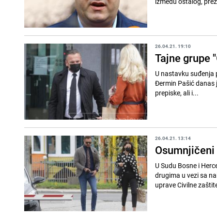
između ostalog, prez
26.04.21. 19:10
Tajne grupe "
U nastavku suđenja p
Đermin Pašić danas j
prepiske, ali i...
26.04.21. 13:14
Osumnjičeni u
U Sudu Bosne i Herce
drugima u vezi sa na
uprave Civilne zaštite