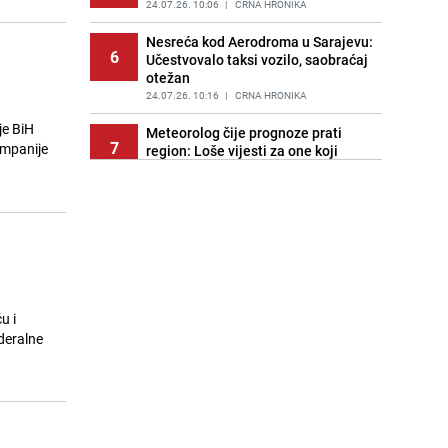
24.07.26. 10:06
|
CRNA HRONIKA
Nesreća kod Aerodroma u Sarajevu:
6
Učestvovalo taksi vozilo, saobraćaj
otežan
24.07.26. 10:16
|
CRNA HRONIKA
je BiH
Meteorolog čije prognoze prati
7
ompanije
region: Loše vijesti za one koji
planiraju za vikend na Jadran
24.07.26. 10:26
|
REGIJA
Policija istražuje slučaj: Osoba sa
8
Ilidže obećala "skidanje crne
magije", uzela novac i nakit
24.07.26. 10:33
|
BOSNA I HERCEGOVINA
Dobre i loše vijesti: Ryanair
u i
9
povećava broj letova iz Sarajeva
deralne
ljeti, ali neće saobraćati tokom
zime
24.07.26. 10:33
|
LOKALNE TEME
Ima i mrtvih: Hiljade ljudi
10
evakuirano zbog velikih požara u