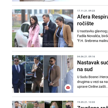
17.11.21. 09:23
Afera Respira
ročište
U nastavku glavnog p
Fadila Novalića, biv
"F.H. Srebrena malina"
04.06.21. 09:16
Nastavak suđe
na sud
U Sudu Bosne i Herce
drugima u vezi sa na
uprave Civilne zašti..
19.05.21. 13:03
Završeno roči