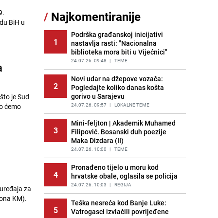
11
milione kako bi utjecao na
9.
/
Najkomentiranije
odgovore ChatGPT-a o Gazi
udu BiH u
PRIJE OKO 14H
|
SVIJET
Podrška građanskoj inicijativi
1
nastavlja rasti: "Nacionalna
Kao iz slastičarne: Rolada od
12
biblioteka mora biti u Vijećnici"
čokolade i kokosa bez pečenja,
jednostavan desert bez imalo muke
24.07.26. 09:48
|
TEME
a
PRIJE 2 DANA
|
RECEPTI
Novi udar na džepove vozača:
2
Pogledajte koliko danas košta
Tajna savršenog makedonskog
13
gorivo u Sarajevu
što je Sud
ajvara: Stari recept za kremast i
bogat okus
24.07.26. 09:57
|
LOKALNE TEME
no ćemo
PRIJE 1 DAN
|
RECEPTI
Mini-feljton | Akademik Muhamed
3
Filipović. Bosanski duh poezije
Kako izgleda travnjak stadiona
14
Maka Dizdara (II)
Koševo nakon tri koncerta Dine
Merlina
24.07.26. 10:00
|
TEME
PRIJE 2 DANA
|
FOTO
Pronađeno tijelo u moru kod
4
hrvatske obale, oglasila se policija
Ogromna potrošnja vode u dijelu
15
BiH: Inspektori krenuli u kontrole,
24.07.26. 10:03
|
REGIJA
 uređaja za
slijede kazne
iona KM).
Teška nesreća kod Banje Luke:
PRIJE 2 DANA
|
BOSNA I HERCEGOVINA
5
Vatrogasci izvlačili povrijeđene