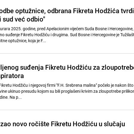
odbe optužnice, odbrana Fikreta Hodžića tvrdi
i sud već odbio"
eburara 2025. godine, pred Apelacionim vijećem Suda Bosne i Hercegovine,
no suđenje Fikretu Hodžiću i drugima. Sud Bosne i Hercegovine je Tužilaš
tne optužnice, koja je F...
vljenog suđenja Fikretu Hodžiću za zloupotreb
spiratora
kretu Hodžiću i njegovoj firmi "F.H. Srebrena malina" počelo je nakon što 
ine ukinuo presudu kojom su bili proglašeni krivim za zloupotrebe prili
ine. Na p...
zao novo ročište Fikretu Hodžiću u slučaju