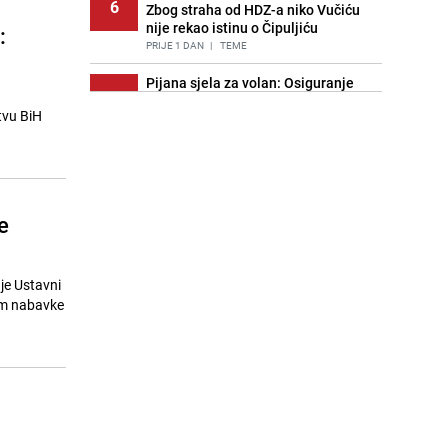
6
Zbog straha od HDZ-a niko Vučiću
nije rekao istinu o Čipuljiću
:
PRIJE 1 DAN
|
TEME
Pijana sjela za volan: Osiguranje
7
odbilo isplatu štete na vozilu koje je
tvu BiH
slupala Anja Ljubojević
PRIJE 2 DANA
|
BOSNA I HERCEGOVINA
Znate li šta Dino Merlin pojede prije
8
izlaska na scenu? Njegov ritual
iznenadio mnoge
e
PRIJE 1 DAN
|
SHOWBIZ
Akcija na Dobrinji: Specijalci MUP-a
9
KS opkolili zgradu
je Ustavni
PRIJE 2 DANA
|
LOKALNE TEME
kom nabavke
Nastavak provokacija: MUP RS
10
oduzeo zastavu s ljiljanima i
sankcionisao vozača iz Bosanskog
Novog
PRIJE 1 DAN
|
BOSNA I HERCEGOVINA
Stručnjaci upozoravaju: Izrael ulaže