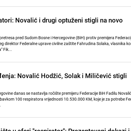
tori: Novalić i drugi optuženi stigli na novo
retresa pred Sudom Bosne i Hercegovine (BiH) protiv premijera Federaci
šeg direktor Federalne uprave civilne zaštite Fahrudina Solaka, vlasnika k
 Fik...
nja: Novalić Hodžić, Solak i Miličević stigli
govine danas se nastavlja ročište premijeru Federacije BiH Fadilu Novalić
bavkom 100 respiratora vrijednosti 10.530.000 KM, koje je za potrebe Fe
.
šte u aferi "respirator": Prezentovani dokazi i