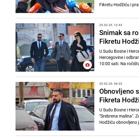
Fikretu Hodžiću i pra
25.02.25. 12:43
Snimak sa roč
Fikretu Hodži
U Sudu Bosne i Herce
Hercegovine i odbran
10:00 sati. Na ročištu
25.02.25. 06:33
Obnovljeno s
Fikreta Hodži
U Sudu Bosne i Herce
"Srebrena malina". Za
Hodžiću obnovljeno j