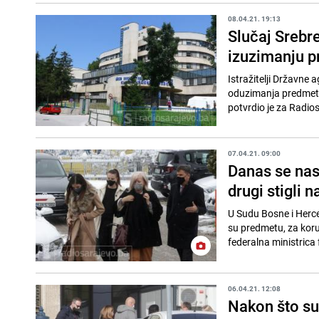
08.04.21. 19:13
Slučaj Srebre
izuzimanju p
Istražitelji Državne a
oduzimanja predmeta
potvrdio je za Radios
07.04.21. 09:00
Danas se nast
drugi stigli n
U Sudu Bosne i Herce
su predmetu, za koru
federalna ministrica f
06.04.21. 12:08
Nakon što su 