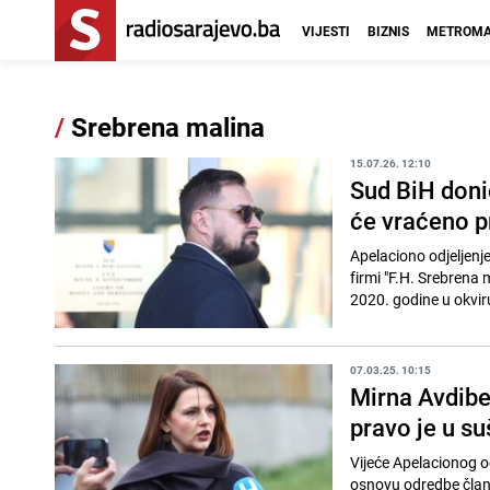
VIJESTI
BIZNIS
METROMA
/
Srebrena malina
15.07.26. 12:10
Sud BiH donio
će vraćeno 
Apelaciono odjeljenj
firmi "F.H. Srebrena
2020. godine u okvir
07.03.25. 10:15
Mirna Avdibe
pravo je u su
Vijeće Apelacionog o
osnovu odredbe član