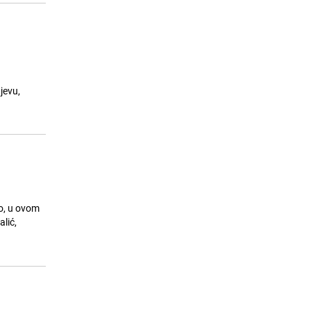
jevu,
mo, u ovom
lić,