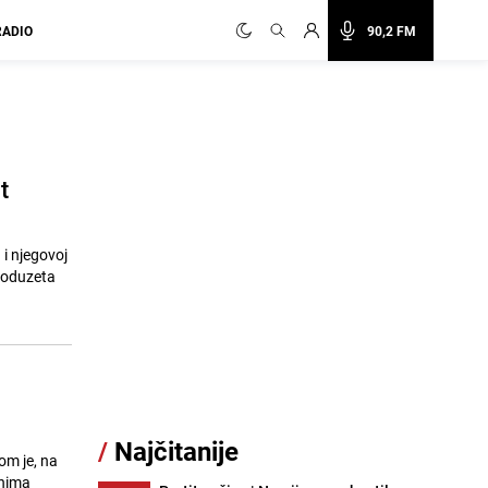
RADIO
90,2 FM
t
i njegovoj
o oduzeta
/
Najčitanije
om je, na
enima