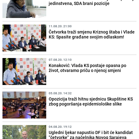
jedinstvena, SDA brani pozicije
11.08.20. 21:00
Četvorka traži smjenu Kriznog štaba i Vlade
KS: Spasite građane svojim odlaskom!
07.08.20. 12:10
Konaković: Vlada KS postaje opasna po
život, otvaramo priču o njenoj smjeni
05.08.20. 14:32
Opozicija traži hitnu sjednicu Skupštine KS
zbog pogoršanja epidemiološke slike
04.08.20. 19:12
Ugledni ljekar napustio DF i bit će kandidat
"četvorke" za načelnika Novog Sarajeva