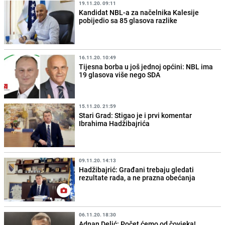
19.11.20. 09:11
Kandidat NBL-a za načelnika Kalesije
pobijedio sa 85 glasova razlike
16.11.20. 10:49
Tijesna borba u još jednoj općini: NBL ima
19 glasova više nego SDA
15.11.20. 21:59
Stari Grad: Stigao je i prvi komentar
Ibrahima Hadžibajrića
09.11.20. 14:13
Hadžibajrić: Građani trebaju gledati
rezultate rada, a ne prazna obećanja
06.11.20. 18:30
Adnan Delić: Počet ćemo od čovjeka!