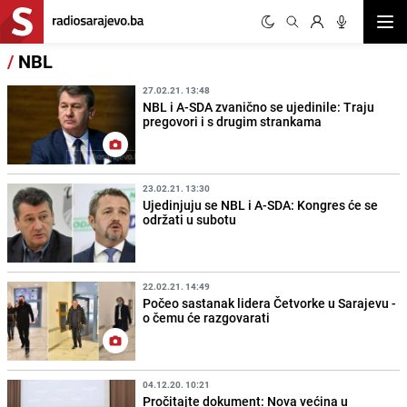
Otvor
/
NBL
27.02.21. 13:48
NBL i A-SDA zvanično se ujedinile: Traju
pregovori i s drugim strankama
23.02.21. 13:30
Ujedinjuju se NBL i A-SDA: Kongres će se
održati u subotu
22.02.21. 14:49
Počeo sastanak lidera Četvorke u Sarajevu -
o čemu će razgovarati
04.12.20. 10:21
Pročitajte dokument: Nova većina u