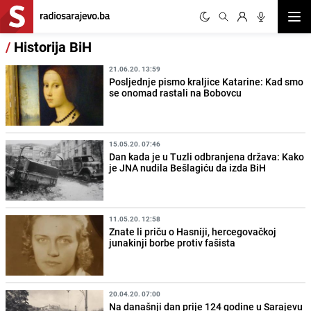
Otvor
/
Historija BiH
21.06.20. 13:59
Posljednje pismo kraljice Katarine: Kad smo
se onomad rastali na Bobovcu
15.05.20. 07:46
Dan kada je u Tuzli odbranjena država: Kako
je JNA nudila Bešlagiću da izda BiH
11.05.20. 12:58
Znate li priču o Hasniji, hercegovačkoj
junakinji borbe protiv fašista
20.04.20. 07:00
Na današnji dan prije 124 godine u Sarajevu