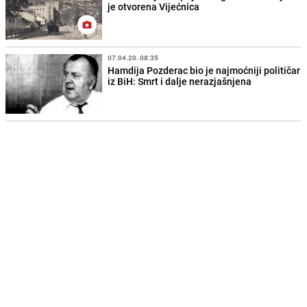
je otvorena Vijećnica
07.04.20. 08:35
Hamdija Pozderac bio je najmoćniji političar
iz BiH: Smrt i dalje nerazjašnjena