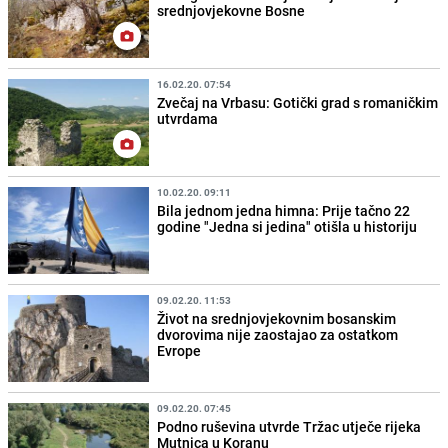
srednjovjekovne Bosne
16.02.20. 07:54
Zvečaj na Vrbasu: Gotički grad s romaničkim
utvrdama
10.02.20. 09:11
Bila jednom jedna himna: Prije tačno 22
godine "Jedna si jedina" otišla u historiju
09.02.20. 11:53
Život na srednjovjekovnim bosanskim
dvorovima nije zaostajao za ostatkom
Evrope
09.02.20. 07:45
Podno ruševina utvrde Tržac utječe rijeka
Mutnica u Koranu