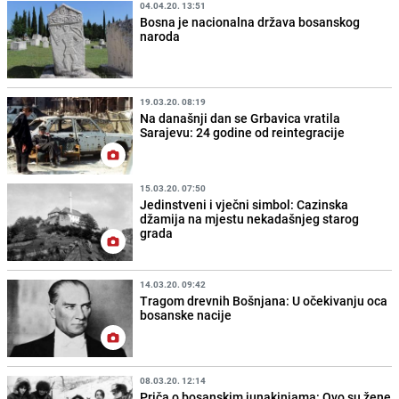
04.04.20. 13:51
Bosna je nacionalna država bosanskog
naroda
19.03.20. 08:19
Na današnji dan se Grbavica vratila
Sarajevu: 24 godine od reintegracije
15.03.20. 07:50
Jedinstveni i vječni simbol: Cazinska
džamija na mjestu nekadašnjeg starog
grada
14.03.20. 09:42
Tragom drevnih Bošnjana: U očekivanju oca
bosanske nacije
08.03.20. 12:14
Priča o bosanskim junakinjama: Ovo su žene