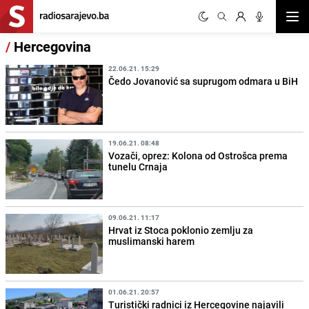
Otvor
/
Hercegovina
22.06.21. 15:29
Čedo Jovanović sa suprugom odmara u BiH
19.06.21. 08:48
Vozači, oprez: Kolona od Ostrošca prema
tunelu Crnaja
09.06.21. 11:17
Hrvat iz Stoca poklonio zemlju za
muslimanski harem
01.06.21. 20:57
Turistički radnici iz Hercegovine najavili