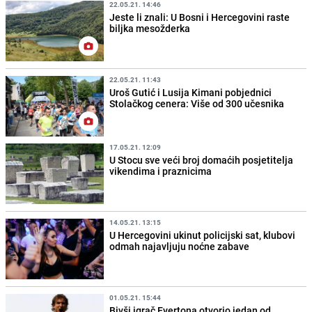
22.05.21. 14:46
Jeste li znali: U Bosni i Hercegovini raste
biljka mesožderka
22.05.21. 11:43
Uroš Gutić i Lusija Kimani pobjednici
Stolačkog cenera: Više od 300 učesnika
17.05.21. 12:09
U Stocu sve veći broj domaćih posjetitelja
vikendima i praznicima
14.05.21. 13:15
U Hercegovini ukinut policijski sat, klubovi
odmah najavljuju noćne zabave
01.05.21. 15:44
Bivši igrač Evertona otvorio jedan od