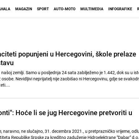
HALA
MAGAZIN
SPORT
AUTO-MOTO
MULTIMEDIA
INFOGRAFIKE
citeti popunjeni u Hercegovini, škole prelaze
stavu
 našoj zemlji. Samo u posljednja 24 sata zabilježeno je 1.442, dok su u is
osobe. Nevidljivi neprijatelj nije zaobišao ni Hercegovinu, gdje se svako
ti....
onti": Hoće li se jug Hercegovine pretvoriti u
je, naravno, ne slučajno, 31. decembra 2021., u pretprazničko vrijeme, od
titeta Republike Srpske za kreditno zaduženje Hidroelektrane "Dabar" d.o.