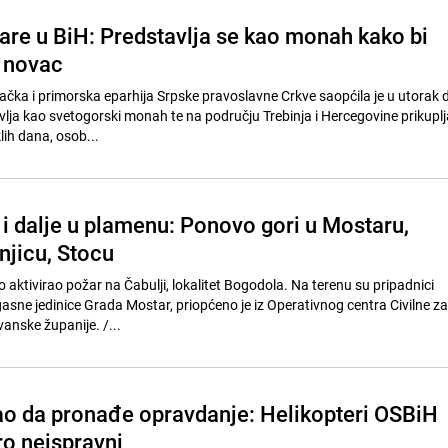
are u BiH: Predstavlja se kao monah kako bi
 novac
a i primorska eparhija Srpske pravoslavne Crkve saopćila je u utorak d
lja kao svetogorski monah te na području Trebinja i Hercegovine prikuplj
lih dana, osob...
i dalje u plamenu: Ponovo gori u Mostaru,
njicu, Stocu
 aktivirao požar na Čabulji, lokalitet Bogodola. Na terenu su pripadnici
asne jedinice Grada Mostar, priopćeno je iz Operativnog centra Civilne za
Hercegovačko-neretvanske županije. /...
o da pronađe opravdanje: Helikopteri OSBiH
oro neispravni