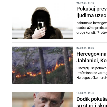
05.10.21. 11:48
Pokušaj prev
ljudima uzeo
Zahumsko-hercegovačk
osoba lažno predstav
druge koristi. "Protek
22.08.21. 16:30
Hercegovina 
Jablanici, Ko
U nedjelju se ponovno
Profesionalne vatrog
19.08.21. 19:45
Dodik pokuša
su stari i sk