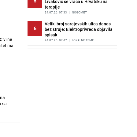
5
Livaković se vraća u Hrvatsku na
terapije
24.07.26. 07:33
|
NOGOMET
Veliki broj sarajevskih ulica danas
6
bez struje: Elektroprivreda objavila
spisak
Civilne
24.07.26. 07:47
|
LOKALNE TEME
itetima
Mobilizirali glasače za njega, on im
7
okrenuo leđa: Trump neće
zaustaviti izručenje braće Tate
24.07.26. 07:55
|
SVIJET
SAD napao Iran 13. noć zaredom:
8
Dok Trump prijeti Hutima, svijet
strahuje od eskalacije
24.07.26. 07:55
|
SVIJET
ona
a sa
Italija: Djevojčica (4) iz BiH stradala
9
od strujnog udara u kući svojih
djeda i nane
24.07.26. 07:57
|
SVIJET
ViK najavio nove radove: Ovih 13