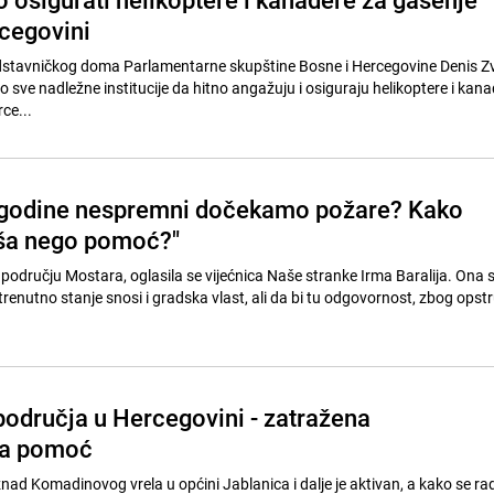
cegovini
dstavničkog doma Parlamentarne skupštine Bosne i Hercegovine Denis Zvi
o sve nadležne institucije da hitno angažuju i osiguraju helikoptere i kan
ce...
 godine nespremni dočekamo požare? Kako
iša nego pomoć?"
dručju Mostara, oglasila se vijećnica Naše stranke Irma Baralija. Ona 
renutno stanje snosi i gradska vlast, ali da bi tu odgovornost, zbog opstru
područja u Hercegovini - zatražena
a pomoć
znad Komadinovog vrela u općini Jablanica i dalje je aktivan, a kako se r