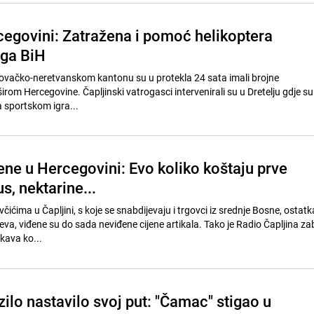
cegovini: Zatražena i pomoć helikoptera
aga BiH
ovačko-neretvanskom kantonu su u protekla 24 sata imali brojne
 širom Hercegovine. Čapljinski vatrogasci intervenirali su u Dretelju gdje su
a sportskom igra...
ene u Hercegovini: Evo koliko koštaju prve
, nektarine...
včićima u Čapljini, s koje se snabdijevaju i trgovci iz srednje Bosne, ostatk
va, viđene su do sada neviđene cijene artikala. Tako je Radio Čapljina zab
kava ko...
ilo nastavilo svoj put: "Čamac" stigao u