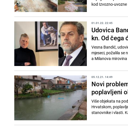
kod Izvozno-uvozne 
01.01.22. 22:45
Udovica Band
kn. Od čega ć
Vesna Bandić, udovi
mjeseci, požalila se 
a Milanova mirovina 
05.12.21. 14:49
Novi problem
poplavljeni o
Više objekata na pod
Hrvatskom, poplavljen
stanovnike i vlasti. K