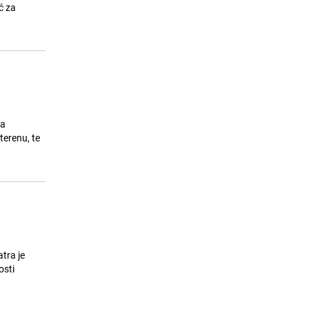
Novi napad na muslimane u Kanadi:
ć za
15
Policija istražuje incident, na meti
bila žena s porodicom
24.07.26. 08:45
|
SVIJET
 a
terenu, te
tra je