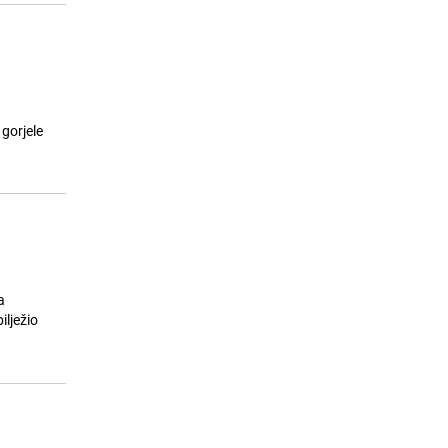
 gorjele
a
ilježio