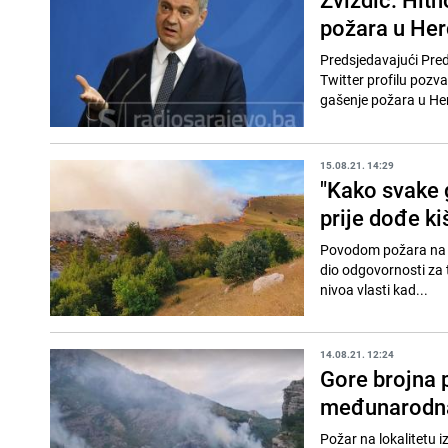
požara u Her
Predsjedavajući Pre
Twitter profilu pozva
gašenje požara u Her
15.08.21. 14:29
"Kako svake
prije dođe k
Povodom požara na po
dio odgovornosti za t
nivoa vlasti kad...
14.08.21. 12:24
Gore brojna 
međunarodn
Požar na lokalitetu i