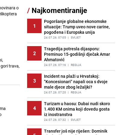
11
čokolade i kokosa bez pečenja,
novinara o
/
Najkomentiranije
jednostavan desert bez imalo muke
likoptera
PRIJE 2 DANA
|
RECEPTI
Pogoršanje globalne ekonomske
1
situacije: Trump uveo nove carine,
Pojavili su vam se mravi u kući? Bez
12
pogođena i Europska unija
brige, ovo su najbolji načini da ih se
riješite
24.07.26. 07:05
|
SVIJET
PRIJE 2 DANA
|
ŽIVOT I STIL
Tragedija potresla dijasporu:
2
Preminuo 15-godišnji dječak Amar
Kako izgleda travnjak stadiona
13
Ahmatović
i,
Koševo nakon tri koncerta Dine
Merlina
24.07.26. 07:16
|
REGIJA
PRIJE 2 DANA
|
FOTO
Incident na plaži u Hrvatskoj:
3
"Koncesionari" napali oca s dvoje
Tajna savršenog makedonskog
14
male djece zbog ležaljki?
ajvara: Stari recept za kremast i
bogat okus
24.07.26. 07:20
|
REGIJA
PRIJE 1 DAN
|
RECEPTI
Turizam u haosu: Dubai nudi skoro
4
ema
1.400 KM onima koji dovedu gosta
Dr. Erma Ramić-Kunić održala
15
o
iz inostranstva
lekciju notornom Miloradu Dodiku:
"Pokazujete silno neznanje"
24.07.26. 07:32
|
SVIJET
PRIJE OKO 8H
|
TEME
Transfer još nije riješen: Dominik