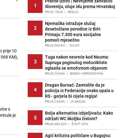
Pratite uživo | Nevrijeme zahvatilo
1
Sloveniju, oluje idu prema Hrvatskoj
PRIJE 1 DAN
|
REGIJA
Njemačka istražuje slučaj
2
desetočlane porodice iz BiH:
0
Primaju 7.300 eura socijalne
pomoći mjesečno
PRIJE OKO 9H
|
SVIJET
 prije 10
1.568 KM),
Tuga nakon nesreće kod Neuma:
3
Supruga poginulog motocikliste
oglasila se emotivnom objavom
PRIJE 2 DANA
|
BOSNA I HERCEGOVINA
Dragan Bursać: Zamislite da je
4
policija iz Federacije ovako upala u
RS - gorjela bi cijela regija!
PRIJE 2 DANA
|
JA MISLIM
vine s
Bolja alternativa izbjeljivaču: Kako
rinula je
5
održati WC školjku čistom?
PRIJE OKO 22H
|
ŽIVOT I STIL
Agić kritizira političare u Bugojnu: