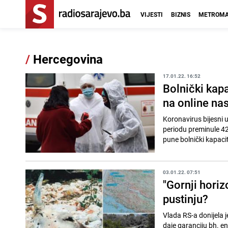
VIJESTI
BIZNIS
METROMA
/
Hercegovina
17.01.22. 16:52
Bolnički kapa
na online na
Koronavirus bijesni u
periodu preminule 42 
pune bolnički kapacite
03.01.22. 07:51
"Gornji horiz
pustinju?
Vlada RS-a donijela 
daje garanciju bh. en