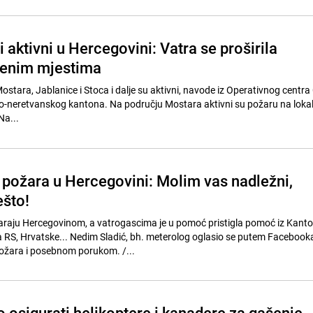
i aktivni u Hercegovini: Vatra se proširila
jenim mjestima
stara, Jablanice i Stoca i dalje su aktivni, navode iz Operativnog centra 
o-neretvanskog kantona. Na području Mostara aktivni su požaru na lokal
ulja i Đubrani. // Na...
 požara u Hercegovini: Molim vas nadležni,
što!
araju Hercegovinom, a vatrogascima je u pomoć pristigla pomoć iz Kant
ta RS, Hrvatske... Nedim Sladić, bh. meterolog oglasio se putem Facebook
fotografijama ovih požara i posebnom porukom. /...
o osigurati helikoptere i kanadere za gašenje