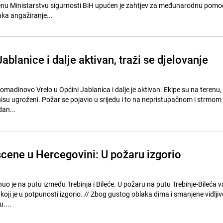
nu Ministarstvu sigurnosti BiH upućen je zahtjev za međunarodnu pomo
aka angažiranje...
ablanice i dalje aktivan, traži se djelovanje
omadinovo Vrelo u Općini Jablanica i dalje je aktivan. Ekipe su na terenu,
isu ugroženi. Požar se pojavio u srijedu i to na nepristupačnom i strmom 
an...
cene u Hercegovini: U požaru izgorio
 je na putu između Trebinja i Bileće. U požaru na putu Trebinje-Bileća va
zgorio. // Zbog gustog oblaka dima i smanjene vidljivosti
....