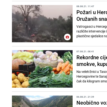
08.08.21. 11:47
Požari u Her
Oružanih sn
Vatrogasci u Herceg
različite intervencije
plastične sjedalice n
07.08.21. 08:41
Rekordne cij
smokve, kupus
Na veletržnici u Taso
Hercegovine te Saraje
čak da kilogram smo
06.08.21. 21:39
Neobično voz