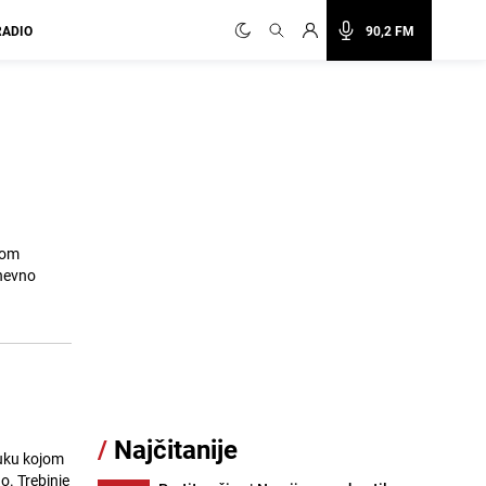
RADIO
90,2 FM
tom
dnevno
/
Najčitanije
luku kojom
o. Trebinje