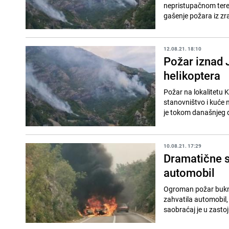
nepristupačnom tere
gašenje požara iz zr
12.08.21. 18:10
Požar iznad J
helikoptera
Požar na lokalitetu K
stanovništvo i kuće n
je tokom današnjeg d
10.08.21. 17:29
Dramatične s
automobil
Ogroman požar buknuo
zahvatila automobil, koji je u potpunosti i
saobraćaj je u zastoju