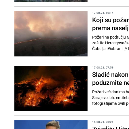
17.08.21. 10:14
Koji su požar
prema nasel
Požari na području Mo
zaštite Hercegovačk
Čab
17.08.21. 07:59
Sladić nakon
poduzmite ne
Požari već danima h
Sarajevo, bh. entite
15.08.21. 20:21
Zvizdić: Hitn