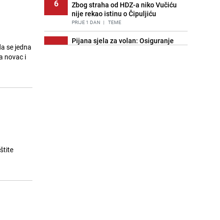
6
Zbog straha od HDZ-a niko Vučiću
nije rekao istinu o Čipuljiću
PRIJE 1 DAN
|
TEME
Pijana sjela za volan: Osiguranje
a se jedna
7
odbilo isplatu štete na vozilu koje je
a novac i
slupala Anja Ljubojević
PRIJE 2 DANA
|
BOSNA I HERCEGOVINA
Znate li šta Dino Merlin pojede prije
8
izlaska na scenu? Njegov ritual
iznenadio mnoge
PRIJE 1 DAN
|
SHOWBIZ
Akcija na Dobrinji: Specijalci MUP-a
9
KS opkolili zgradu
PRIJE 2 DANA
|
LOKALNE TEME
štite
Nastavak provokacija: MUP RS
10
oduzeo zastavu s ljiljanima i
sankcionisao vozača iz Bosanskog
Novog
PRIJE 1 DAN
|
BOSNA I HERCEGOVINA
Kao iz slastičarne: Rolada od