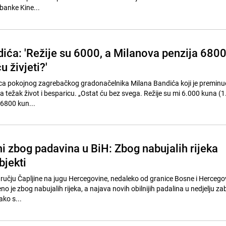
banke Kine...
ića: 'Režije su 6000, a Milanova penzija 680
u živjeti?'
ca pokojnog zagrebačkog gradonačelnika Milana Bandića koji je preminuo
na težak život i besparicu. „Ostat ću bez svega. Režije su mi 6.000 kuna (
6800 kun...
i zbog padavina u BiH: Zbog nabujalih rijeka
bjekti
ručju Čapljine na jugu Hercegovine, nedaleko od granice Bosne i Hercego
o je zbog nabujalih rijeka, a najava novih obilnijih padalina u nedjelju zab
ako s...