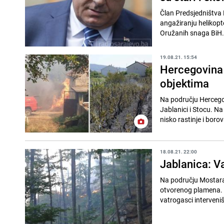
Član Predsjedništva 
angažiranju helikopt
Oružanih snaga BiH..
19.08.21. 15:54
Hercegovina 
objektima
Na području Hercegov
Jablanici i Stocu. Na područj
nisko rastinje i boro
18.08.21. 22:00
Jablanica: Va
Na području Mostara,
otvorenog plamena. N
vatrogasci interveniš