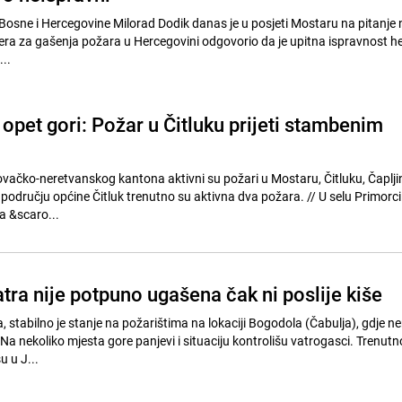
Bosne i Hercegovine Milorad Dodik danas je u posjeti Mostaru na pitanje 
era za gašenja požara u Hercegovini odgovorio da je upitna ispravnost he
..
opet gori: Požar u Čitluku prijeti stambenim
ačko-neretvanskog kantona aktivni su požari u Mostaru, Čitluku, Čapljin
u općine Čitluk trenutno su aktivna dva požara. // U selu Primorci gori trava,
va &scaro...
tra nije potpuno ugašena čak ni poslije kiše
 stabilno je stanje na požarištima na lokaciji Bogodola (Čabulja), gdje n
a nekoliko mjesta gore panjevi i situaciju kontrolišu vatrogasci. Trenutn
u u J...