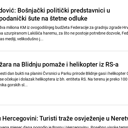
ović: Bošnjački politički predstavnici u
podanički šute na štetne odluke
dva miliona KM iz ovogodišnjeg budžeta Federacije za gradnju zgrade Hr
a uzurpiranom Lakišića haremu, za što ne postoje potrebne dozvole, Fe
as mediji, velikodušno j...
ara na Blidnju pomaže i helikopter iz RS-a
šesti dan bukti na planini Čvrsnici u Parku prirode Blidnje gasi i helikopter
e očekuje i dolazak helikoptera iz bh. entiteta RS. Na terenu je preko 100
ka gorskih sl...
u Hercegovini: Turisti traže osvježenje u Neret
u svega mjesec dana pogodio je Bosnu i Hercegovinu. Posebno visoke tem