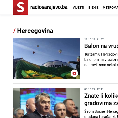
VIJESTI
BIZNIS
METROMA
/
Hercegovina
22.10.22. 11:57
Balon na vruć
Turizam u Hercegovini
balonom na vrući zr
napravili smo nekolik
03.10.22. 12:41
Znate li koli
gradovima z
Širom Bosne i Hercego
građana i građanki. B