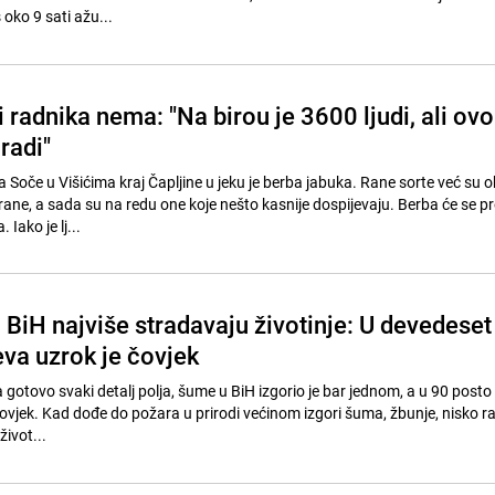
 oko 9 sati ažu...
i radnika nema: "Na birou je 3600 ljudi, ali ovo
radi"
Višićima kraj Čapljine u jeku je berba jabuka. Rane sorte već su obrane i
rane, a sada su na redu one koje nešto kasnije dospijevaju. Berba će se p
Iako je lj...
 BiH najviše stradavaju životinje: U devedeset
eva uzrok je čovjek
 gotovo svaki detalj polja, šume u BiH izgorio je bar jednom, a u 90 posto
ovjek. Kad dođe do požara u prirodi većinom izgori šuma, žbunje, nisko rasl
život...