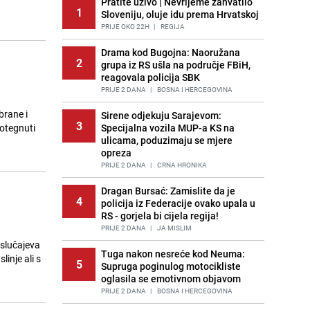
Pratite uživo | Nevrijeme zahvatilo
1
Sloveniju, oluje idu prema Hrvatskoj
PRIJE OKO 22H
|
REGIJA
Drama kod Bugojna: Naoružana
2
grupa iz RS ušla na područje FBiH,
reagovala policija SBK
PRIJE 2 DANA
|
BOSNA I HERCEGOVINA
Sirene odjekuju Sarajevom:
3
rotegnuti
Specijalna vozila MUP-a KS na
ulicama, poduzimaju se mjere
opreza
PRIJE 2 DANA
|
CRNA HRONIKA
Dragan Bursać: Zamislite da je
4
policija iz Federacije ovako upala u
RS - gorjela bi cijela regija!
PRIJE 2 DANA
|
JA MISLIM
 slučajeva
Tuga nakon nesreće kod Neuma:
inje ali s
5
Supruga poginulog motocikliste
oglasila se emotivnom objavom
PRIJE 2 DANA
|
BOSNA I HERCEGOVINA