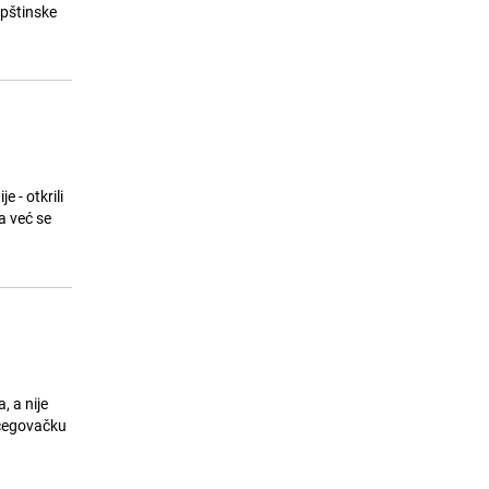
Opštinske
 - otkrili
a već se
, a nije
rcegovačku