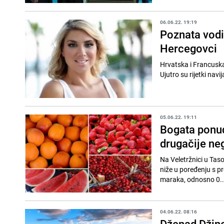
06.06.22. 19:19
Poznata vodit
Hercegovci
Hrvatska i Francuska
05.06.22. 19:11
Bogata ponud
drugačije ne
Na Veletržnici u Taso
niže u poređenju s pr
maraka, odnosno 0..
04.06.22. 08:16
Dženad Džino