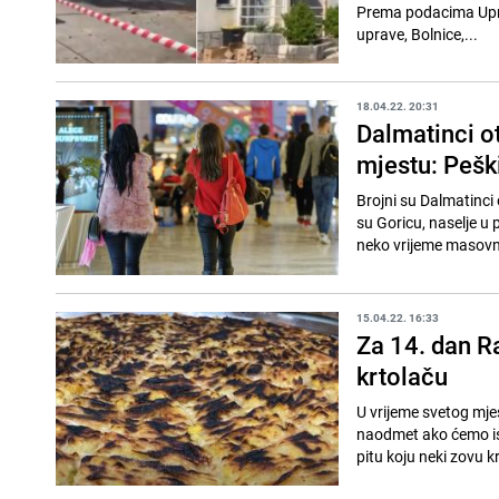
Prema podacima Uprav
uprave, Bolnice,...
18.04.22. 20:31
Dalmatinci o
mjestu: Peški
Brojni su Dalmatinci 
su Goricu, naselje u
neko vrijeme masovn
15.04.22. 16:33
Za 14. dan R
krtolaču
U vrijeme svetog mjes
naodmet ako ćemo ist
pitu koju neki zovu kr