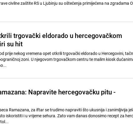
e civilne zaštite RS u Ljubinju su oštećenja primijećena na zgradama 
tkrili trgovački eldorado u hercegovačkom
ri su hit
od prije nekog vremena opet otkrili trgovački eldorado u Hercegovini, tačnije
 pograničnoj zoni. U njegovom trgovačkom centru te malim kiosk dućanim
o...
amazana: Napravite hercegovačku pitu -
eca Ramazana, za iftar se trudimo napraviti što ukusnija i zanimljivija jela
o iskoristiti i u vrijeme sehura. Zato vam danas donosimo recept za he
tol...