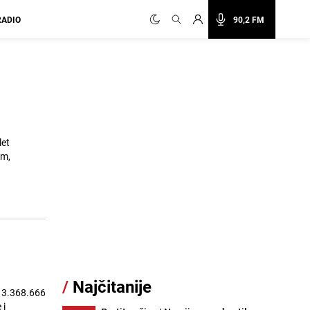
RADIO
90,2 FM
let
om,
/
Najčitanije
o 3.368.666
 i