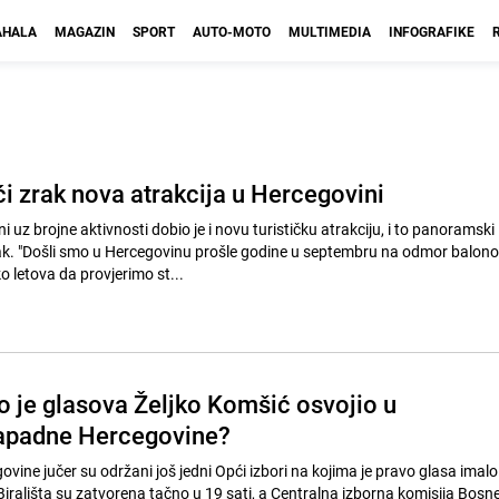
HALA
MAGAZIN
SPORT
AUTO-MOTO
MULTIMEDIA
INFOGRAFIKE
i zrak nova atrakcija u Hercegovini
 uz brojne aktivnosti dobio je i novu turističku atrakciju, i to panoramski 
ak. "Došli smo u Hercegovinu prošle godine u septembru na odmor balon
o letova da provjerimo st...
ko je glasova Željko Komšić osvojio u
apadne Hercegovine?
vine jučer su održani još jedni Opći izbori na kojima je pravo glasa imal
irališta su zatvorena tačno u 19 sati, a Centralna izborna komisija Bosne