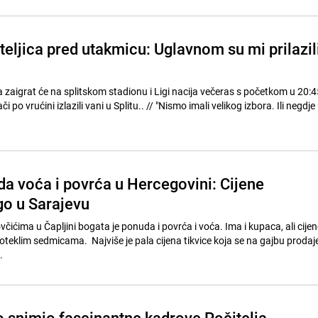
eljica pred utakmicu: Uglavnom su mi prilazil
 zaigrat će na splitskom stadionu i Ligi nacija večeras s početkom u 20:4
Ujutro su rijetki navijači po vrućini izlazili vani u Splitu.. // "Nismo imali velikog izbora. Ili 
a voća i povrća u Hercegovini: Cijene
go u Sarajevu
včićima u Čapljini bogata je ponuda i povrća i voća. Ima i kupaca, ali cije
oteklim sedmicama. Najviše je pala cijena tikvice koja se na gajbu prodaj
.
 snimio fascinantne kadrove Počitelja,