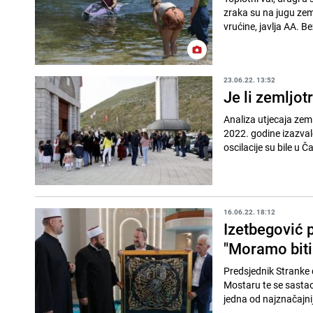
zraka su na jugu zem
vrućine, javlja AA. B
23.06.22. 13:52
Je li zemljot
Analiza utjecaja zeml
2022. godine izazval
oscilacije su bile u Ča
16.06.22. 18:12
Izetbegović 
"Moramo biti
Predsjednik Stranke 
Mostaru te se sastao
jedna od najznačajni