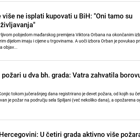
više ne isplati kupovati u BiH: "Oni tamo su
življavanja"
rljivom pobjedom mađarskog premijera Viktora Orbana na okončanim iz
im dijelom imaju i cijene u trgovinama. A uoči izbora Orban je povukao pr
a objav...
ni požari u dva bh. grada: Vatra zahvatila borov
njic tokom jučerašnjeg dana registrirano je devet požara, od kojih su četi
u Hercegovini: U četiri grada aktivno više požar