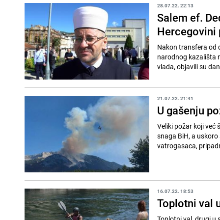
28.07.22. 22:13
Salem ef. Ded
Hercegovini 
Nakon transfera od 
narodnog kazališta n
vlada, objavili su dan
21.07.22. 21:41
U gašenju pož
Veliki požar koji već 
snaga BiH, a uskoro s
vatrogasaca, pripadni
16.07.22. 18:53
Toplotni val 
Toplotni val, drugi 