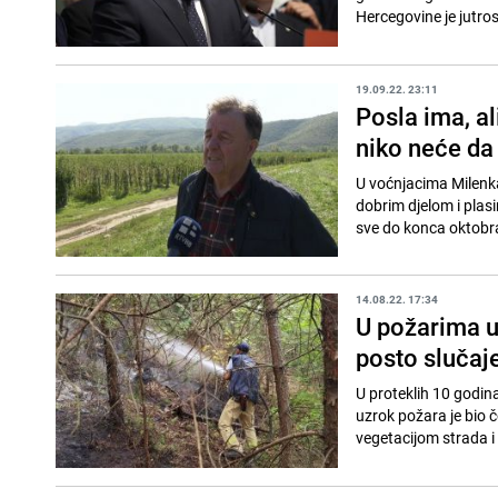
Hercegovine je jutros
19.09.22. 23:11
Posla ima, al
niko neće da 
U voćnjacima Milenka Soče u 
dobrim djelom i plasi
sve do konca oktobra. 
14.08.22. 17:34
U požarima u
posto slučaj
U proteklih 10 godina
uzrok požara je bio č
vegetacijom strada i 