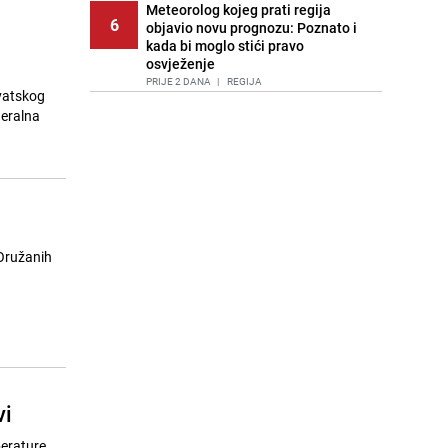
Meteorolog kojeg prati regija
6
objavio novu prognozu: Poznato i
kada bi moglo stići pravo
osvježenje
PRIJE 2 DANA
|
REGIJA
vatskog
deralna
Lice Sarajeva koje ne smijemo
7
ignorisati: Ispod mosta pronađen
improvizovani dom
PRIJE 2 DANA
|
LOKALNE TEME
Agić kritizira političare u Bugojnu:
8
Zbog straha od HDZ-a niko Vučiću
nije rekao istinu o Čipuljiću
 Oružanih
PRIJE 1 DAN
|
TEME
Pijana sjela za volan: Osiguranje
9
odbilo isplatu štete na vozilu koje je
slupala Anja Ljubojević
PRIJE 1 DAN
|
BOSNA I HERCEGOVINA
Akcija na Dobrinji: Specijalci MUP-a
10
vi
KS opkolili zgradu
PRIJE 1 DAN
|
LOKALNE TEME
perature