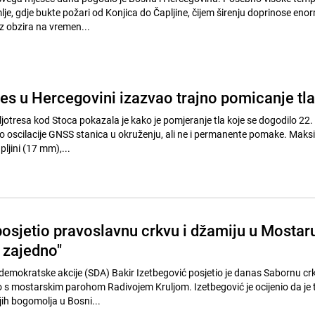
lje, gdje bukte požari od Konjica do Čapljine, čijem širenju doprinose eno
ez obzira na vremen...
res u Hercegovini izazvao trajno pomicanje tla
jotresa kod Stoca pokazala je kako je pomjeranje tla koje se dogodilo 22. 
o oscilacije GNSS stanica u okruženju, ali ne i permanente pomake. Maks
pljini (17 mm),...
posjetio pravoslavnu crkvu i džamiju u Mostar
 zajedno"
demokratske akcije (SDA) Bakir Izetbegović posjetio je danas Sabornu cr
 s mostarskim parohom Radivojem Kruljom. Izetbegović je ocijenio da je 
jih bogomolja u Bosni...