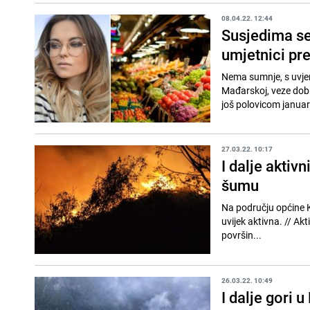
08.04.22. 12:44
Susjedima se 
umjetnici pre
Nema sumnje, s uvje
Mađarskoj, veze dobr
još polovicom januar
27.03.22. 10:17
I dalje aktiv
šumu
Na području općine Ko
uvijek aktivna. // Aktivan je požar na području sela Spiljani (već nekoliko dana), a opožarena ogromna
površin...
26.03.22. 10:49
I dalje gori 