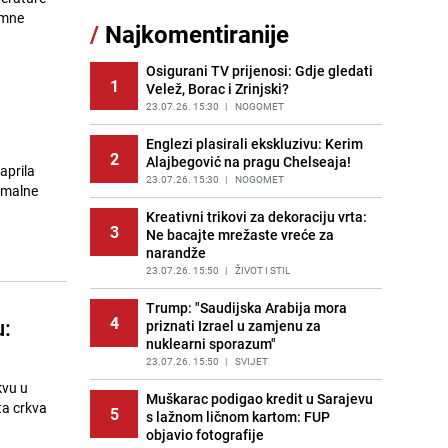
Šta se dešava u sarajevskom
rmne
/
Najkomentiranije
11
naselju Vraca? Policija zaprimila
dojavu, izašli na teren
Osigurani TV prijenosi: Gdje gledati
PRIJE 2 DANA
|
CRNA HRONIKA
1
Velež, Borac i Zrinjski?
Znate li šta Dino Merlin pojede prije
23.07.26. 15:30
|
NOGOMET
12
izlaska na scenu? Njegov ritual
iznenadio mnoge
Englezi plasirali ekskluzivu: Kerim
2
Alajbegović na pragu Chelseaja!
PRIJE 1 DAN
|
SHOWBIZ
aprila
23.07.26. 15:30
|
NOGOMET
imalne
Nastavak provokacija: MUP RS
13
oduzeo zastavu s ljiljanima i
Kreativni trikovi za dekoraciju vrta:
3
sankcionisao vozača iz Bosanskog
Ne bacajte mrežaste vreće za
Novog
narandže
PRIJE 1 DAN
23.07.26. 15:50
|
BOSNA I HERCEGOVINA
|
ŽIVOT I STIL
Pojavili su vam se mravi u kući? Bez
Trump: "Saudijska Arabija mora
14
4
u:
brige, ovo su najbolji načini da ih se
priznati Izrael u zamjenu za
riješite
nuklearni sporazum"
PRIJE 2 DANA
23.07.26. 15:50
|
ŽIVOT I STIL
|
SVIJET
kvu u
Kako izgleda travnjak stadiona
Muškarac podigao kredit u Sarajevu
ta crkva
15
5
Koševo nakon tri koncerta Dine
s lažnom ličnom kartom: FUP
Merlina
objavio fotografije