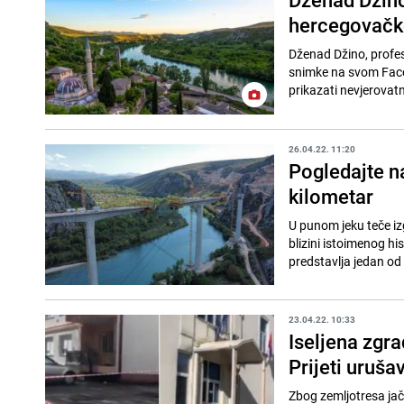
hercegovačk
Dženad Džino, profesi
snimke na svom Faceb
prikazati nevjerovatnu
26.04.22. 11:20
Pogledajte n
kilometar
U punom jeku teče iz
blizini istoimenog historijskig na
predstavlja jedan od 
23.04.22. 10:33
Iseljena zgra
Prijeti uruša
Zbog zemljotresa jači