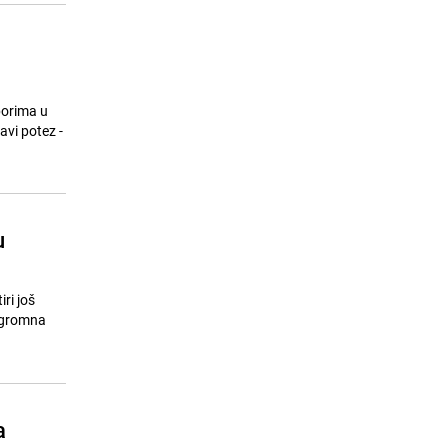
borima u
avi potez -
u
ri još
a