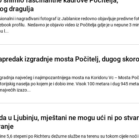
og dragulja
onalni i nagrađivani fotograf iz Jablanice redovno objavljuje predivne fot
ook profilu. Nedavno je objavio video iz Počitelja gdje je u nepune 3 mi
 l...
apredak izgradnje mosta Počitelj, dugog skor
gradnja najvećeg i najimpozantnijega mosta na Koridoru Vc – Mosta Počit
selja po kojem je i dobio ime. Visok 100 metara i dug 945 metara,
najvećih izazo...
da u Ljubinju, mještani ne mogu ući ni po stvar
vanje
ne 5,6 stepeni po Richteru dežurne službe na terenu su tokom cijele noći i