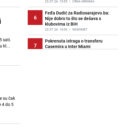
PRIJE 2 DANA
23.07.26. 15:55
|
FOTO
|
CRNA HRONIKA
Feđa Dudić za Radiosarajevo.ba:
6
Nije dobro to što se dešava s
i
klubovima iz BiH
23.07.26. 16:00
|
NOGOMET
5 sati.
Pokrenuta istraga o transferu
7
negdje u kl...
Casemira u Inter Miami
23.07.26. 16:15
|
NOGOMET
Pao diler u Sarajevu: Policija
8
pronašla desetine kilograma droge
i oružje
23.07.26. 16:17
|
CRNA HRONIKA
Oglasio se Semir Osmanagić nakon
9
otkazivanja promocije knjige u
ne su čak
Parku Ravne 2
e 4 do 5
23.07.26. 16:32
|
BOSNA I HERCEGOVINA
Objavljen snimak: Najmoderniji
10
ruski borbeni avion srušen kod
Moskve
23.07.26. 16:40
|
SVIJET