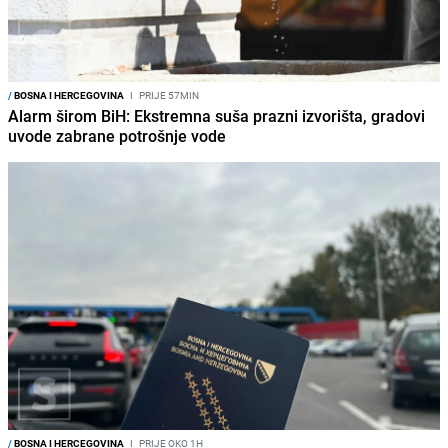
/
BOSNA I HERCEGOVINA
I
PRIJE 57MIN
Alarm širom BiH: Ekstremna suša prazni izvorišta, gradovi
uvode zabrane potrošnje vode
/
BOSNA I HERCEGOVINA
I
PRIJE OKO 1H