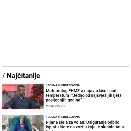
/
Najčitanije
/
BOSNA I HERCEGOVINA
Meteorolog FHMZ-a najavio kišu i pad
temperatura: "Jedno od najsvježijih ljeta
posljednjih godina"
PRIJE OKO 7H
/
BOSNA I HERCEGOVINA
Pijana sjela za volan: Osiguranje odbilo
isplatu štete na vozilu koje je slupala Anja