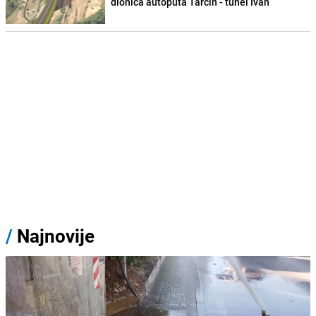
dionica autoputa Tarčin - tunel Ivan
/
Najnovije