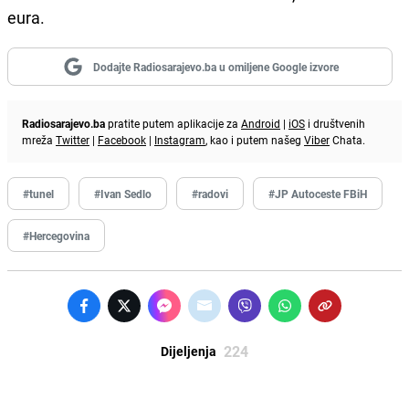
eura.
Dodajte Radiosarajevo.ba u omiljene Google izvore
Radiosarajevo.ba
pratite putem aplikacije za
Android
|
iOS
i društvenih
mreža
Twitter
|
Facebook
|
Instagram
, kao i putem našeg
Viber
Chata.
#tunel
#Ivan Sedlo
#radovi
#JP Autoceste FBiH
#Hercegovina
224
Dijeljenja