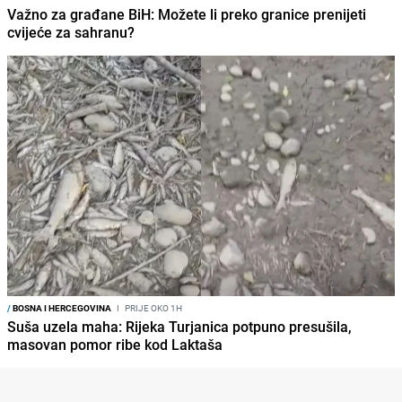
Važno za građane BiH: Možete li preko granice prenijeti
cvijeće za sahranu?
/
BOSNA I HERCEGOVINA
I
PRIJE OKO 1H
Suša uzela maha: Rijeka Turjanica potpuno presušila,
masovan pomor ribe kod Laktaša