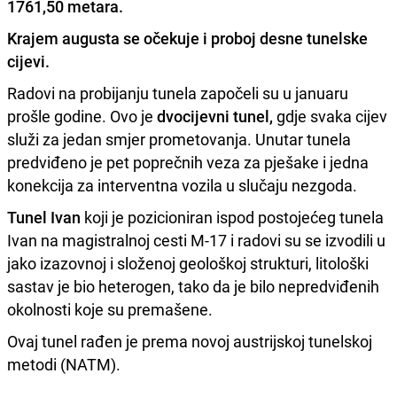
1761,50 metara.
Krajem augusta se očekuje i proboj desne tunelske
cijevi.
Radovi na probijanju tunela započeli su u januaru
prošle godine. Ovo je
dvocijevni tunel,
gdje svaka cijev
služi za jedan smjer prometovanja. Unutar tunela
predviđeno je pet poprečnih veza za pješake i jedna
konekcija za interventna vozila u slučaju nezgoda.
Tunel Ivan
koji je pozicioniran ispod postojećeg tunela
Ivan na magistralnoj cesti M-17 i radovi su se izvodili u
jako izazovnoj i složenoj geološkoj strukturi, litološki
sastav je bio heterogen, tako da je bilo nepredviđenih
okolnosti koje su premašene.
Ovaj tunel rađen je prema novoj austrijskoj tunelskoj
metodi (NATM).