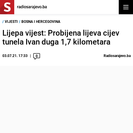
Otvor
/
VIJESTI
/
BOSNA I HERCEGOVINA
Lijepa vijest: Probijena lijeva cijev
tunela Ivan duga 1,7 kilometara
03.07.21. 17:33
Radiosarajevo.ba
0