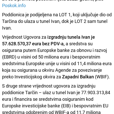
Poskok.info
Poddionica je podijeljena na LOT 1, koji uključuje dio od
Tarčina do ulaza u tunel Ivan, dok je LOT 2 sam tunel
Ivan.
Vrijednost Ugovora za
izgradnju tunela Ivan je
57.628.570,37 eura bez PDV-a,
a sredstva su
osigurana putem Europske banke za obnovu i razvoj
(EBRD) u visini od 50 miliona eura i bespovratnim
sredstvima Europske unije u visini od 11,4 miliona eura
koja su osigurana u okviru Agende za povezivanje
preko Investicijskog okvira za
Zapadni Balkan
(WBIF).
S druge strane vrijednost ugovora za izgradnju
poddionice Tarčin – ulaz u tunel Ivan je 77.903.313,84
eura i financira se sredstvima osiguranim kod
Europske investicijske banke (EIB) i bespovratnim EU
sredstvima odobrenim od WBIF-a od 11,7 miliona