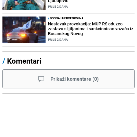
Ljubojević
PRIJE 2 DANA
/
BOSNA I HERCEGOVINA
Nastavak provokacija: MUP RS oduzeo
zastavu s ljiljanima i sankcionisao vozača iz
Bosanskog Novog
PRIJE 2 DANA
/
Komentari
Prikaži komentare
(
0
)