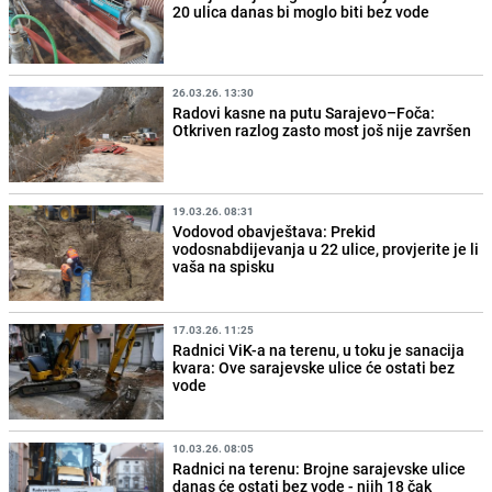
20 ulica danas bi moglo biti bez vode
26.03.26. 13:30
Radovi kasne na putu Sarajevo–Foča:
Otkriven razlog zasto most još nije završen
19.03.26. 08:31
Vodovod obavještava: Prekid
vodosnabdijevanja u 22 ulice, provjerite je li
vaša na spisku
17.03.26. 11:25
Radnici ViK-a na terenu, u toku je sanacija
kvara: Ove sarajevske ulice će ostati bez
vode
10.03.26. 08:05
Radnici na terenu: Brojne sarajevske ulice
danas će ostati bez vode - njih 18 čak