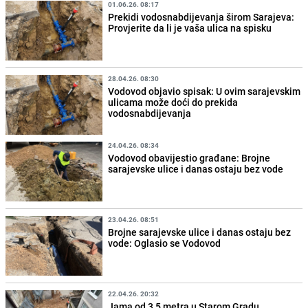
01.06.26. 08:17
Prekidi vodosnabdijevanja širom Sarajeva:
Provjerite da li je vaša ulica na spisku
28.04.26. 08:30
Vodovod objavio spisak: U ovim sarajevskim
ulicama može doći do prekida
vodosnabdijevanja
24.04.26. 08:34
Vodovod obavijestio građane: Brojne
sarajevske ulice i danas ostaju bez vode
23.04.26. 08:51
Brojne sarajevske ulice i danas ostaju bez
vode: Oglasio se Vodovod
22.04.26. 20:32
Jama od 3,5 metra u Starom Gradu,