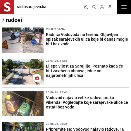
Otvor
/
radovi
PRIJE 2 DANA
Radnici Vodovoda na terenu: Objavljen
spisak sarajevskih ulica koje bi danas mogle
biti bez vode
23.07.26. 11:55
Lijepa vijest za Sarajlije: Poznato kada će
biti završena obnova jedne od
najprometnijih ulica
26.06.26. 15:46
Vodovod najavio velike radove preko
vikenda: Pogledajte koje sarajevske ulice će
ostati bez vode
23.06.26. 08:35
Pripremite se: Vodovod najavio radove, 16