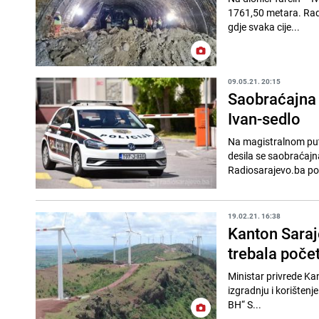
1761,50 metara. Radov
gdje svaka cije...
09.05.21. 20:15
Saobraćajna 
Ivan-sedlo
Na magistralnom put
desila se saobraćajn
Radiosarajevo.ba pov
19.02.21. 16:38
Kanton Saraj
trebala počet
Ministar privrede Ka
izgradnju i korišten
BH“ S...