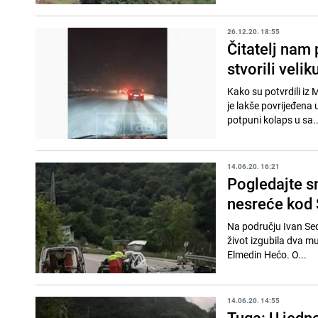
26.12.20. 18:55
Čitatelj nam 
stvorili velik
Kako su potvrdili iz
je lakše povrijeđena 
potpuni kolaps u sa..
14.06.20. 16:21
Pogledajte s
nesreće kod 
Na području Ivan Sed
život izgubila dva m
Elmedin Hećo. O...
14.06.20. 14:55
Tuga: U jedn