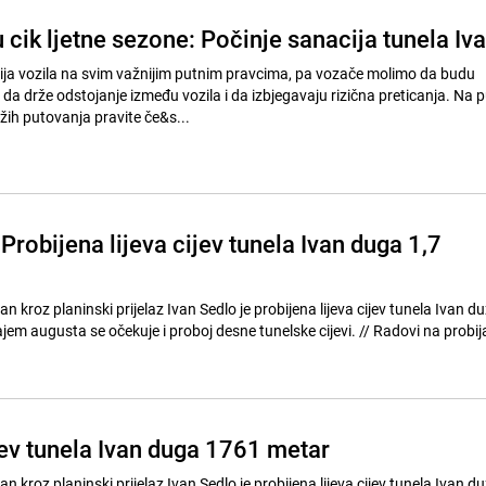
cik ljetne sezone: Počinje sanacija tunela Iv
ija vozila na svim važnijim putnim pravcima, pa vozače molimo da budu
a drže odstojanje između vozila i da izbjegavaju rizična preticanja. Na p
ih putovanja pravite če&s...
: Probijena lijeva cijev tunela Ivan duga 1,7
an kroz planinski prijelaz Ivan Sedlo je probijena lijeva cijev tunela Ivan d
a se očekuje i proboj desne tunelske cijevi. // Radovi na probijanju tunela
jev tunela Ivan duga 1761 metar
an kroz planinski prijelaz Ivan Sedlo je probijena lijeva cijev tunela Ivan d