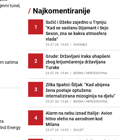
Šta se dešava u sarajevskom
evni tunel,
/
Najkomentiranije
11
naselju Vraca? Policija zaprimila
dojavu, izašli na teren
Sučić i Džeko zajedno u Trpnju:
PRIJE 2 DANA
|
CRNA HRONIKA
1
"Kad se sastanu Dijamant i Sejo
Sexon, zna se kakva atmosfera
Znate li šta Dino Merlin pojede prije
12
vlada"
izlaska na scenu? Njegov ritual
iznenadio mnoge
23.07.26. 13:45
|
SHOWBIZ
PRIJE 1 DAN
|
SHOWBIZ
Grude: Državljani Iraka uhapšeni
2
zbog krijumčarenja državljana
im satima
Nastavak provokacija: MUP RS
13
Turske
oduzeo zastavu s ljiljanima i
sankcionisao vozača iz Bosanskog
23.07.26. 13:46
|
BOSNA I HERCEGOVINA
Novog
Zilka Spahić-Šiljak: "Kad ubijena
PRIJE 1 DAN
|
BOSNA I HERCEGOVINA
3
žena postaje optužena:
internalizirana mizoginija na djelu"
Pojavili su vam se mravi u kući? Bez
14
brige, ovo su najbolji načini da ih se
23.07.26. 13:46
|
BOSNA I HERCEGOVINA
riješite
Alarm na nebu iznad Italije: Avion
PRIJE 2 DANA
|
ŽIVOT I STIL
4
hitno sletio na aerodrom kod
za
Milana
Kako izgleda travnjak stadiona
Wind Energy
15
Koševo nakon tri koncerta Dine
23.07.26. 13:55
|
SVIJET
Merlina