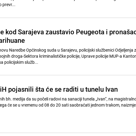
 je do prevr...
ge kod Sarajeva zaustavio Peugeota i pronaša
arihuane
novu Naredbe Općinskog suda u Sarajevu, policijski službenici Odjeljenja 
ojnih droga-Sektora kriminalističke policije, Uprave policije MUP-a Kanto
a policijskim služb...
iH pojasnili šta će se raditi u tunelu Ivan
ih bh. medija da su počeli radovi na sanaciji tunela „Ivan“, na magistral
čega će se u vremenu od 08 do 20 sati saobraćati jednom trakom, naizmj