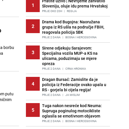
Pratite uživo | Nevrijeme zahvatilo
1
Sloveniju, oluje idu prema Hrvatskoj
PRIJE OKO 20H
|
REGIJA
Drama kod Bugojna: Naoružana
2
grupa iz RS ušla na područje FBiH,
o
reagovala policija SBK
PRIJE 2 DANA
|
BOSNA I HERCEGOVINA
za borbu
Sirene odjekuju Sarajevom:
3
na
Specijalna vozila MUP-a KS na
ulicama, poduzimaju se mjere
opreza
PRIJE 2 DANA
|
CRNA HRONIKA
Dragan Bursać: Zamislite da je
4
policija iz Federacije ovako upala u
RS - gorjela bi cijela regija!
nom putu
PRIJE 2 DANA
|
JA MISLIM
eničnim
Tuga nakon nesreće kod Neuma:
5
Supruga poginulog motocikliste
oglasila se emotivnom objavom
PRIJE 2 DANA
|
BOSNA I HERCEGOVINA