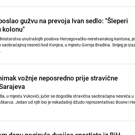
poslao gužvu na prevoja Ivan sedlo: "Šleperi
u kolonu"
 Ministarstva unutrašnjih poslova Hercegovačko-neretvanskog kantona, 
u saobraćajnoj nesreći kod Konjica, u mjestu Gornja Bradina. Snijeg je iz
.
nimak vožnje neposredno prije stravične
Sarajeva
la, u mjestu Vukovići, jučer se dogodila stravična saobraćajna nesreća u 
uškarca. Jedan od njih bio je nekadašnji džudo reprezentativac Bosne i H
om danu poginula dvojica sportista iz BiH