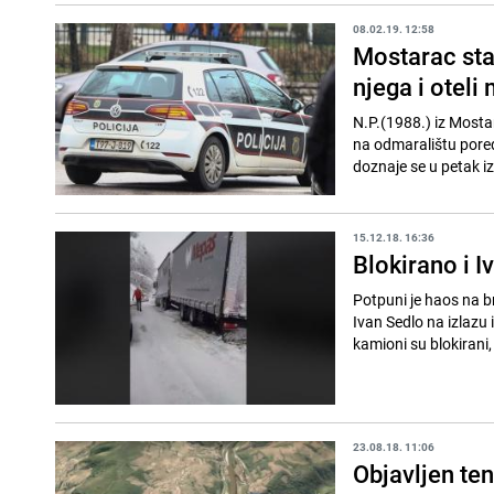
08.02.19. 12:58
Mostarac sta
njega i oteli
N.P.(1988.) iz Mosta
na odmaralištu pored
doznaje se u petak i
15.12.18. 16:36
Blokirano i 
Potpuni je haos na br
Ivan Sedlo na izlazu
kamioni su blokirani, 
23.08.18. 11:06
Objavljen ten