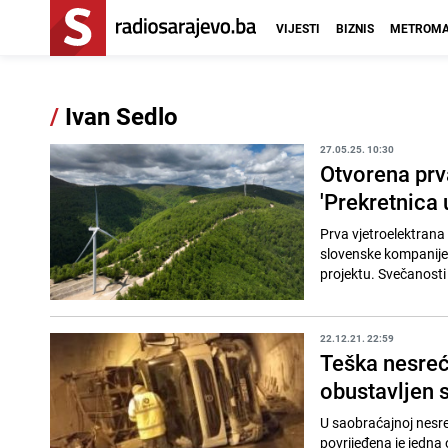
VIJESTI
BIZNIS
METROMA
/
Ivan Sedlo
27.05.25. 10:30
Otvorena prv
'Prekretnica 
Prva vjetroelektrana 
slovenske kompanije 
projektu. Svečanosti 
22.12.21. 22:59
Teška nesreć
obustavljen 
U saobraćajnoj nesreć
povrijeđena je jedna