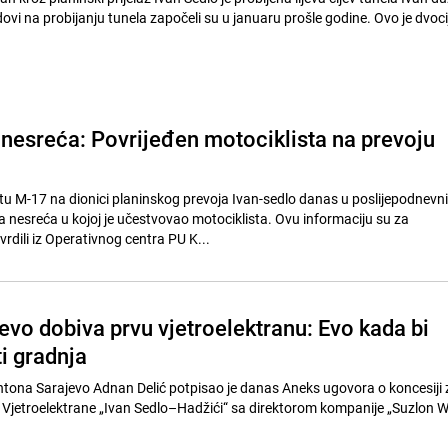
i na probijanju tunela započeli su u januaru prošle godine. Ovo je dvocij
nesreća: Povrijeđen motociklista na prevoju
u M-17 na dionici planinskog prevoja Ivan-sedlo danas u poslijepodnevn
a nesreća u kojoj je učestvovao motociklista. Ovu informaciju su za
rdili iz Operativnog centra PU K...
evo dobiva prvu vjetroelektranu: Evo kada bi
i gradnja
ntona Sarajevo Adnan Delić potpisao je danas Aneks ugovora o koncesiji 
je Vjetroelektrane „Ivan Sedlo–Hadžići“ sa direktorom kompanije „Suzlon 