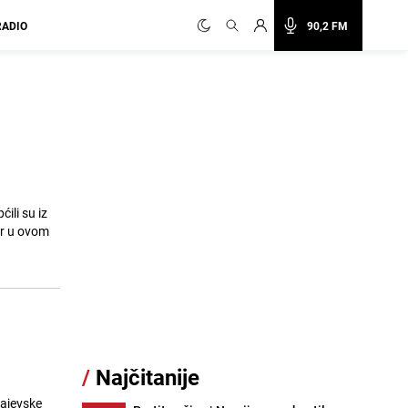
RADIO
90,2 FM
ili su iz
or u ovom
/
Najčitanije
rajevske