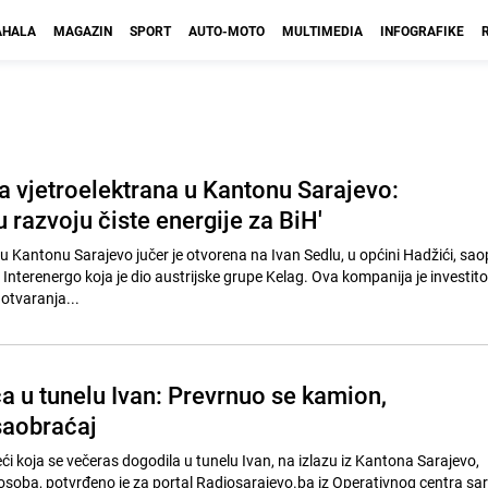
HALA
MAGAZIN
SPORT
AUTO-MOTO
MULTIMEDIA
INFOGRAFIKE
a vjetroelektrana u Kantonu Sarajevo:
u razvoju čiste energije za BiH'
u Kantonu Sarajevo jučer je otvorena na Ivan Sedlu, u općini Hadžići, saopć
Interenergo koja je dio austrijske grupe Kelag. Ova kompanija je investit
otvaranja...
a u tunelu Ivan: Prevrnuo se kamion,
saobraćaj
i koja se večeras dogodila u tunelu Ivan, na izlazu iz Kantona Sarajevo,
 osoba, potvrđeno je za portal Radiosarajevo.ba iz Operativnog centra sa