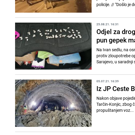
policije. // "Došlo
25.08.21. 16:31
Odjel za dro
pun gepek m
Na Ivan sedlu, na os
protiv zloupotrebe op
Sarajevo, u saradnji s
05.07.21. 16:39
Iz JP Ceste B
Nakon objave pojedin
Tarčin-Konjic, zbog 
propuštanjem voz...