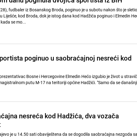
8), fudbaler iz Bosanskog Broda, poginuo je u subotu nakon što je sleti
Liješće, kod Broda, dok je istog dana kod Hadžića poginuo i Elmedin He
 kada se mo...
sportista poginuo u saobraćajnoj nesreći kod
rezentativac Bosne i Hercegovine Elmedin Hećo izgubio je život u stravič
magistralnom putu M-17 na teritoriji općine Hadžići. "Samo da se današnj
ćajna nesreća kod Hadžića, dva vozača
t
ajevo je u 14.50 sati obaviještena da se dogodila saobraćajna nezgoda s