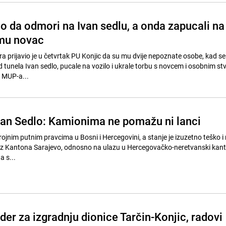
o da odmori na Ivan sedlu, a onda zapucali na
 mu novac
ra prijavio je u četvrtak PU Konjic da su mu dvije nepoznate osobe, kad s
 tunela Ivan sedlo, pucale na vozilo i ukrale torbu s novcem i osobnim st
z MUP-a...
Ivan Sedlo: Kamionima ne pomažu ni lanci
ojnim putnim pravcima u Bosni i Hercegovini, a stanje je izuzetno teško i
 iz Kantona Sarajevo, odnosno na ulazu u Hercegovačko-neretvanski kant
a s...
der za izgradnju dionice Tarčin-Konjic, radovi