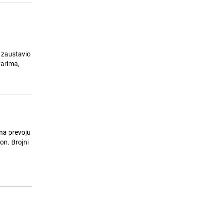
e zaustavio
varima,
 na prevoju
on. Brojni