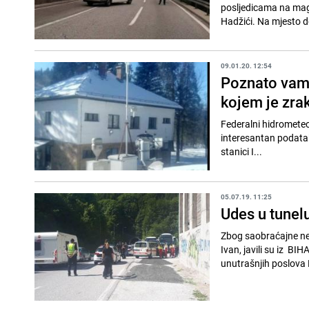
posljedicama na magi
Hadžići. Na mjesto d
09.01.20. 12:54
Poznato vam 
kojem je zrak
Federalni hidrometeor
interesantan podatak
stanici I...
05.07.19. 11:25
Udes u tunel
Zbog saobraćajne ne
Ivan, javili su iz BI
unutrašnjih poslova 