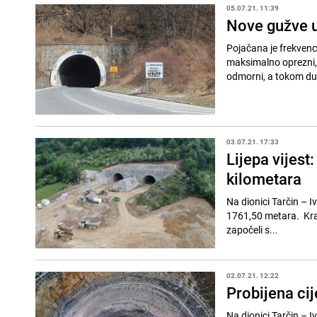
05.07.21. 11:39
Nove gužve u 
Pojačana je frekvenc
maksimalno oprezni, d
odmorni, a tokom duž
03.07.21. 17:33
Lijepa vijest
kilometara
Na dionici Tarčin – Iv
1761,50 metara. Krajem august
započeli s...
02.07.21. 12:22
Probijena ci
Na dionici Tarčin – Iv