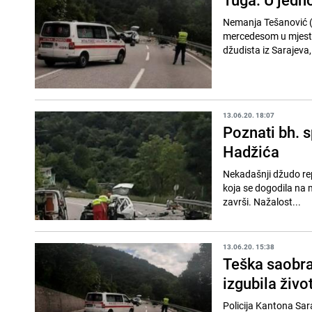
Nemanja Tešanović (2
mercedesom u mjestu 
džudista iz Sarajeva,
13.06.20. 18:07
Poznati bh. 
Hadžića
Nekadašnji džudo rep
koja se dogodila na 
završi. Nažalost...
13.06.20. 15:38
Teška saobra
izgubila živo
Policija Kantona Sar