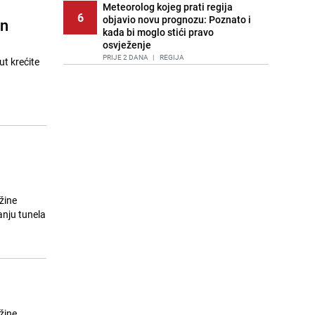
Meteorolog kojeg prati regija
6
objavio novu prognozu: Poznato i
an
kada bi moglo stići pravo
osvježenje
PRIJE 2 DANA
|
REGIJA
ut krećite
Lice Sarajeva koje ne smijemo
7
ignorisati: Ispod mosta pronađen
improvizovani dom
PRIJE 2 DANA
|
LOKALNE TEME
Agić kritizira političare u Bugojnu:
8
Zbog straha od HDZ-a niko Vučiću
nije rekao istinu o Čipuljiću
PRIJE 1 DAN
|
TEME
užine
Pijana sjela za volan: Osiguranje
9
odbilo isplatu štete na vozilu koje je
slupala Anja Ljubojević
PRIJE 1 DAN
|
BOSNA I HERCEGOVINA
Akcija na Dobrinji: Specijalci MUP-a
10
KS opkolili zgradu
PRIJE 1 DAN
|
LOKALNE TEME
užine