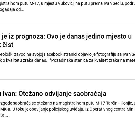
stralnom putu M-17, u mjestu Vukovići, na putu prema Ivan Sedlu, podru
ogađaja od...
je iz prognoza: Ovo je danas jedino mjesto u
 čist
ološki zavod na svojoj Facebook stranici objavio je fotografiju sa Ivan S
 o kvalitetu zraka danas. "Pozadinska stanica za kvalitet zraka na met
u Ivan: Otežano odvijanje saobraćaja
zgode saobraća se otežano na magistralnom putu M-17 Tarčin - Konjic, 
HAMK-a. U toku je obavljanje policijskog uviđaja. Iz Operativnog centra Min
Ka...