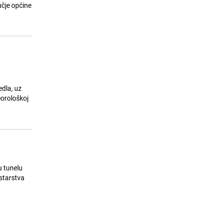
za njegov novi film
čje općine
23.07.26. 14:55
|
MUZIKA/FILM/LEKTIRA
edla, uz
eorološkoj
u tunelu
istarstva