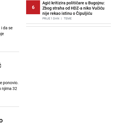
Agić kritizira političare u Bugojnu:
6
Zbog straha od HDZ-a niko Vučiću
nije rekao istinu o Čipuljiću
PRIJE 1 DAN
|
TEME
 i da se
Pijana sjela za volan: Osiguranje
7
nje
odbilo isplatu štete na vozilu koje je
slupala Anja Ljubojević
PRIJE 1 DAN
|
BOSNA I HERCEGOVINA
Akcija na Dobrinji: Specijalci MUP-a
8
KS opkolili zgradu
ć
PRIJE 2 DANA
|
LOKALNE TEME
Znate li šta Dino Merlin pojede prije
9
izlaska na scenu? Njegov ritual
ve ponovio.
iznenadio mnoge
u njima 32
PRIJE 1 DAN
|
SHOWBIZ
Bolja alternativa izbjeljivaču: Kako
10
održati WC školjku čistom?
PRIJE OKO 10H
|
ŽIVOT I STIL
o
Šta se dešava u sarajevskom
11
naselju Vraca? Policija zaprimila