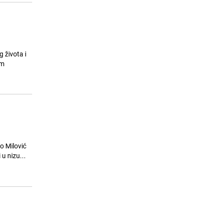
 života i
om
o Milović
u nizu...