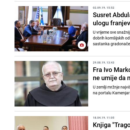
02.09.19. 15:52
Susret Abdula
ulogu franje
U vrijeme sve snažni
dobrih komšijskih odn
sastanka gradonačeln
29.08.19. 13:43
Fra Ivo Mark
ne umije da 
U zemlji mržnje najvi
na portalu Kamenjar o
18.04.19. 11:05
Knjiga "Trag