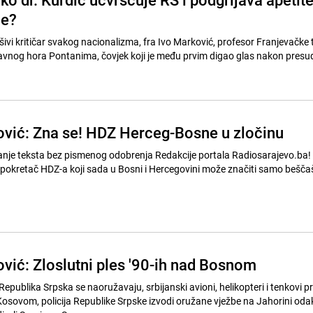
ne?
rašivi kritičar svakog nacionalizma, fra Ivo Marković, profesor Franjevačke 
lavnog hora Pontanima, čovjek koji je među prvim digao glas nakon pres
ović: Zna se! HDZ Herceg-Bosne u zločinu
nje teksta bez pismenog odobrenja Redakcije portala Radiosarajevo.ba! 
 pokretač HDZ-a koji sada u Bosni i Hercegovini može značiti samo beščašć
ović: Zloslutni ples '90-ih nad Bosnom
Republika Srpska se naoružavaju, srbijanski avioni, helikopteri i tenkovi pri
Kosovom, policija Republike Srpske izvodi oružane vježbe na Jahorini oda