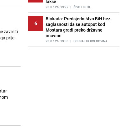
lakše
23.07.26. 19:27
|
ŽIVOT I STIL
Blokada: Predsjedništvo BiH bez
6
saglasnosti da se autoput kod
Mostara gradi preko državne
 završiti
imovine
23.07.26. 19:30
|
BOSNA I HERCEGOVINA
Sačuvajte svježinu zelene salate:
7
Pogledajte šta savjetuju stručnjaci
23.07.26. 19:48
|
ŽIVOT I STIL
Herojska akcija u BiH: Policajci ušli
8
u nabujalu rijeku i izvukli vozača iz
prevrnutog automobila
ntar
23.07.26. 19:55
|
BOSNA I HERCEGOVINA
lnom
Brza i efikasna metoda: Ovi sastojci
9
su put do ukusnog domaćeg hljeba
23.07.26. 20:02
|
RECEPTI
Iran zaprijetio Ujedinjenom
10
Kraljevstvu, stigao ekspresan
odgovor iz Londona: "Spremni
e