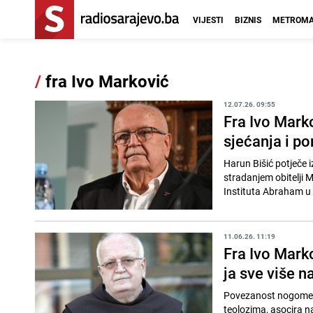
VIJESTI
BIZNIS
METROMA
/
fra Ivo Marković
12.07.26. 09:55
Fra Ivo Mark
sjećanja i p
Harun Bišić potječe i
stradanjem obitelji M
Instituta Abraham u L
11.06.26. 11:19
Fra Ivo Mark
ja sve više 
Povezanost nogometa 
teolozima, asocira na