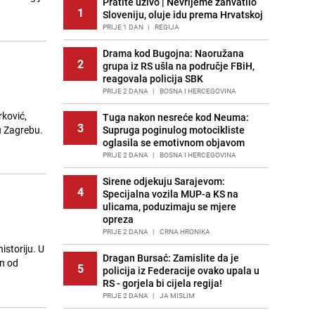
Pratite uživo | Nevrijeme zahvatilo
1
Sloveniju, oluje idu prema Hrvatskoj
PRIJE 1 DAN
|
REGIJA
Drama kod Bugojna: Naoružana
2
grupa iz RS ušla na područje FBiH,
reagovala policija SBK
PRIJE 2 DANA
|
BOSNA I HERCEGOVINA
rković,
Tuga nakon nesreće kod Neuma:
3
u Zagrebu.
Supruga poginulog motocikliste
oglasila se emotivnom objavom
PRIJE 2 DANA
|
BOSNA I HERCEGOVINA
Sirene odjekuju Sarajevom:
4
Specijalna vozila MUP-a KS na
ulicama, poduzimaju se mjere
opreza
PRIJE 2 DANA
|
CRNA HRONIKA
istoriju. U
Dragan Bursać: Zamislite da je
an od
5
policija iz Federacije ovako upala u
RS - gorjela bi cijela regija!
PRIJE 2 DANA
|
JA MISLIM