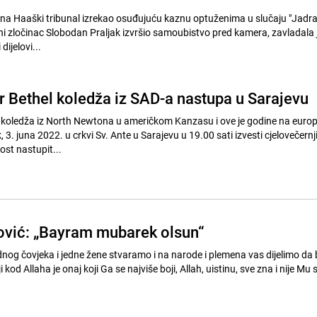
dina Haaški tribunal izrekao osuđujuću kaznu optuženima u slučaju "Jadran
atni zločinac Slobodan Praljak izvršio samoubistvo pred kamera, zavladala
dijelovi...
r Bethel koledža iz SAD-a nastupa u Sarajevu
 koledža iz North Newtona u američkom Kanzasu i ove je godine na europ
, 3. juna 2022. u crkvi Sv. Ante u Sarajevu u 19.00 sati izvesti cjelovečernj
ost nastupit...
ović: „Bayram mubarek olsun“
jednog čovjeka i jedne žene stvaramo i na narode i plemena vas dijelimo da 
 kod Allaha je onaj koji Ga se najviše boji, Allah, uistinu, sve zna i nije Mu 