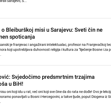
ali Sarajevo, S...
o Bleiburškoj misi u Sarajevu: Sveti čin ne
amen spoticanja
anski je franjevac i angažirani intelektualac, profesor na Franjevačkoj teol
ra koji upotrebljava duhovnost religija i kultura za "liječenje Bosne i za 
.
ović: Svjedočimo predsmrtnim trzajima
oša u BiH!
nisu oni koji idu u rat, već oni koji sve čine da do rata ne dođe! Ovo je lekcij
moramo ponavljati u Bosni i Hercegovini, a takve ljude, poput Diogena iz S
.