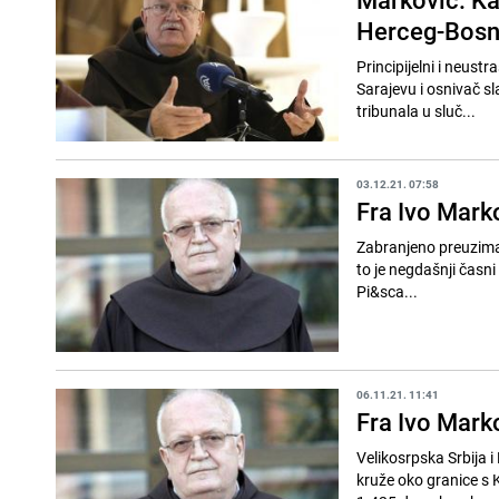
Herceg-Bos
Principijelni i neust
Sarajevu i osnivač s
tribunala u sluč...
03.12.21. 07:58
Fra Ivo Mark
Zabranjeno preuzima
to je negdašnji časni
Pi&sca...
06.11.21. 11:41
Fra Ivo Mark
Velikosrpska Srbija i 
kruže oko granice s 