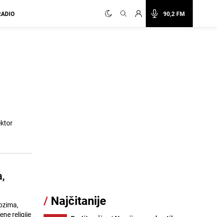
RADIO
90,2 FM
ektor
,
/
Najčitanije
ozima,
ne religije