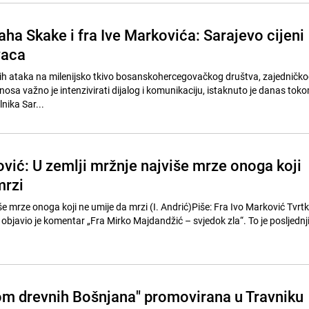
ha Skake i fra Ive Markovića: Sarajevo cijeni
vaca
jih ataka na milenijsko tkivo bosanskohercegovačkog društva, zajedničkog
osa važno je intenzivirati dijalog i komunikaciju, istaknuto je danas tok
ika Sar...
ović: U zemlji mržnje najviše mrze onoga koji
mrzi
še mrze onoga koji ne umije da mrzi (I. Andrić)Piše: Fra Ivo Marković Tvrtk
bjavio je komentar „Fra Mirko Majdandžić – svjedok zla“. To je posljednji 
om drevnih Bošnjana" promovirana u Travniku