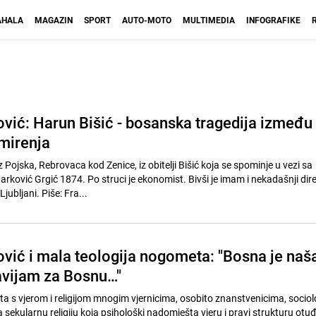
HALA
MAGAZIN
SPORT
AUTO-MOTO
MULTIMEDIA
INFOGRAFIKE
ović: Harun Bišić - bosanska tragedija između
omirenja
z Pojska, Rebrovaca kod Zenice, iz obitelji Bišić koja se spominje u vezi sa
arković Grgić 1874. Po struci je ekonomist. Bivši je imam i nekadašnji dir
jubljani. Piše: Fra...
ović i mala teologija nogometa: "Bosna je naša
navijam za Bosnu…"
s vjerom i religijom mnogim vjernicima, osobito znanstvenicima, sociol
 sekularnu religiju koja psihološki nadomješta vjeru i pravi strukturu otuđe