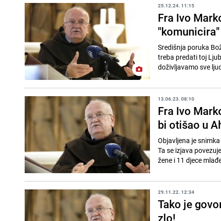
25.12.24. 11:15
Fra Ivo Marko
"komunicira" 
Središnja poruka Božić
treba predati toj Ljuba
doživljavamo sve ljud
13.06.23. 08:10
Fra Ivo Marko
bi otišao u 
Objavljena je snimka 
Ta se izjava povezu
žene i 11 djece mlađe
29.11.22. 12:34
Tako je govo
zlo!