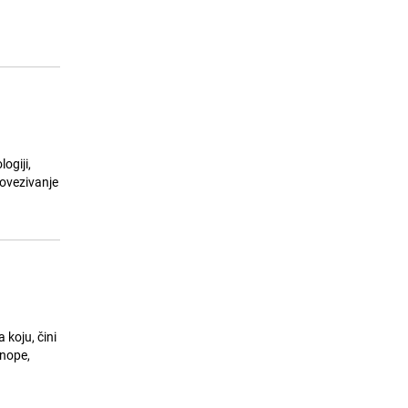
ogiji,
povezivanje
a koju, čini
inope,