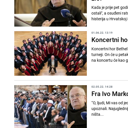
Kada je prije pet go
ostali", a osuđeni r
histerija u Hrvatskoj i 
01.06.22. 13:19
Koncertni ho
Koncertni hor Bethel
turneji. On će u petak
na koncertu će kao g
02.05.22. 14:28
Fra Ivo Mark
“O, ljudi, Mi vas od 
upoznali. Najugledniji
ništa...