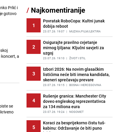
dojavu, izašli na teren
ko Prlić i
/
Najkomentiranije
PRIJE 2 DANA
|
CRNA HRONIKA
 je gotovo
Povratak RoboCopa: Kultni junak
Nastavak provokacija: MUP RS
1
12
dobija reboot
oduzeo zastavu s ljiljanima i
sankcionisao vozača iz Bosanskog
23.07.26. 19:07
|
MUZIKA/FILM/LEKTIRA
Novog
Osigurajte pravilno cvjetanje
PRIJE 1 DAN
|
BOSNA I HERCEGOVINA
2
mirnog ljiljana: Ključni savjeti za
skoj
uzgoj
Pojavili su vam se mravi u kući? Bez
i koncert, a
13
brige, ovo su najbolji načini da ih se
23.07.26. 19:10
|
ŽIVOT I STIL
riješite
Izbori 2026: Na novim glasačkim
PRIJE 2 DANA
|
ŽIVOT I STIL
3
listićima neće biti imena kandidata,
skeneri sprečavaju prevare
Kako izgleda travnjak stadiona
14
Koševo nakon tri koncerta Dine
23.07.26. 19:15
|
BOSNA I HERCEGOVINA
Merlina
Rušenje granica: Manchester City
PRIJE 2 DANA
|
FOTO
4
doveo engleskog reprezentativca
biste se
za 134 miliona eura
Tajna savršenog makedonskog
15
skriveno
ajvara: Stari recept za kremast i
23.07.26. 19:24
|
NOGOMET
bogat okus
Koraci za besprijekorno čistu tuš-
PRIJE 1 DAN
|
RECEPTI
5
kabinu: Održavanje će biti puno