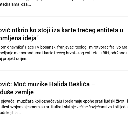
tedralama, dža...
vić otkrio ko stoji iza karte trećeg entiteta u
lomljena ideja"
nom dnevniku" Face TV bosanski franjevac, teolog i mirotvorac fra Ivo Ma
avljanje memoranduma i karte trećeg hrvatskog entiteta u BiH, održano 
j projekt ocijen...
ović: Moć muzike Halida Bešlića –
 duše zemlje
evača i muzičara koji označavaju i prelamaju epohe prati ljudski život i h
lesi svojom pjesmom su artikulirali slutnje većine čovječanstva i bili jed
udskoj his...