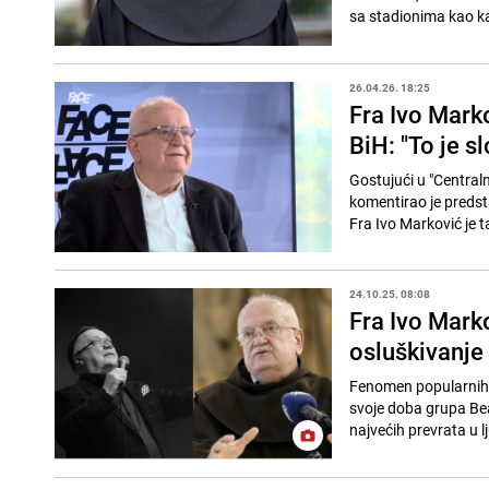
sa stadionima kao ka
26.04.26. 18:25
Fra Ivo Marko
BiH: "To je s
Gostujući u "Central
komentirao je predst
Fra Ivo Marković je ta
24.10.25. 08:08
Fra Ivo Mark
osluškivanje
Fenomen popularnih pj
svoje doba grupa Beat
najvećih prevrata u lj