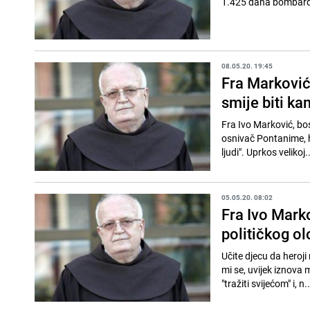
1.425 dana bombardir
08.05.20. 19:45
Fra Marković 
smije biti k
Fra Ivo Marković, bos
osnivač Pontanime, ho
ljudi". Uprkos velikoj..
05.05.20. 08:02
Fra Ivo Mark
političkog ol
Učite djecu da heroji 
mi se, uvijek iznova 
"tražiti svijećom" i, n..