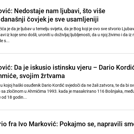
vić: Nedostaje nam ljubavi, što više
današnji čovjek je sve usamljeniji
a je da je ljubav u temelju svijeta, da je Bog koji je ovo sve stvorio Ljubav
vi iz koje smo došli, uroniti u doživljaj ljubljenosti, da u njoj živimo i da iz 
e s...
vić: Da je iskusio istinsku vjeru – Dario Kordi
Ahmiće, svojim žrtvama
u kojoj haški osuđenik Dario Kordić svjedoči da ne žali zatvora, te da bi s
je sa zločinom u Ahmićima 1993. kada je masakrirano 116 Bošnjaka, međ
 od 18 godin...
rio fra Ivo Marković: Pokajmo se, napravili sm