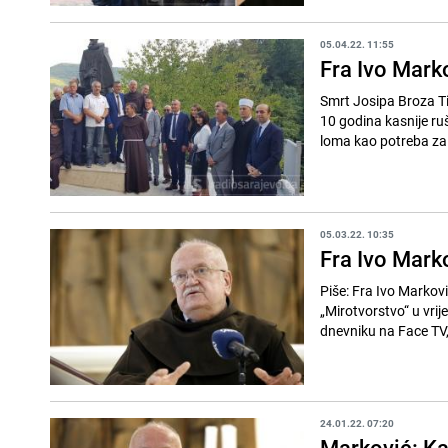
05.04.22. 11:55
Fra Ivo Marko
Smrt Josipa Broza Ti
10 godina kasnije rušenjem Berli
loma kao potreba za 
05.03.22. 10:35
Fra Ivo Markov
Piše: Fra Ivo Markovi
„Mirotvorstvo“ u vr
dnevniku na Face TV,
24.01.22. 07:20
Marković: Kak