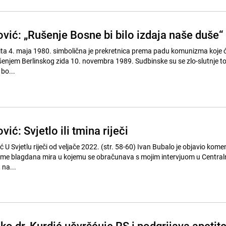
vić: „Rušenje Bosne bi bilo izdaja naše duše“
ta 4. maja 1980. simbolična je prekretnica prema padu komunizma koje će
nskog zida 10. novembra 1989. Sudbinske su se zlo-slutnje toga prije-
bo...
ić: Svjetlo ili tmina riječi
ć U Svjetlu riječi od veljače 2022. (str. 58-60) Ivan Bubalo je objavio kome
ijeme blagdana mira u kojemu se obračunava s mojim intervjuom u Centra
 na...
o dr. Kurdić učvršćuje RS i podgrijava apetit