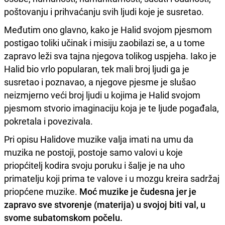
poštovanju i prihvaćanju svih ljudi koje je susretao.
Međutim ono glavno, kako je Halid svojom pjesmom
postigao toliki učinak i misiju zaobilazi se, a u tome
zapravo leži sva tajna njegova tolikog uspjeha. Iako je
Halid bio vrlo popularan, tek mali broj ljudi ga je
susretao i poznavao, a njegove pjesme je slušao
neizmjerno veći broj ljudi u kojima je Halid svojom
pjesmom stvorio imaginaciju koja je te ljude pogađala,
pokretala i povezivala.
Pri opisu Halidove muzike valja imati na umu da
muzika ne postoji, postoje samo valovi u koje
priopćitelj kodira svoju poruku i šalje je na uho
primatelju koji prima te valove i u mozgu kreira sadržaj
priopćene muzike.
Moć muzike je čudesna jer je
zapravo sve stvorenje (materija) u svojoj biti val, u
svome subatomskom počelu.