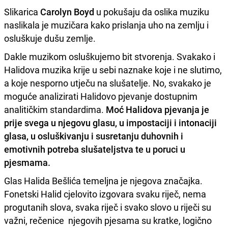
Slikarica
Carolyn Boyd
u pokušaju da oslika muziku
naslikala je muzičara kako prislanja uho na zemlju i
osluškuje dušu zemlje.
Dakle muzikom osluškujemo bit stvorenja. Svakako i
Halidova muzika krije u sebi naznake koje i ne slutimo,
a koje nesporno utječu na slušatelje. No, svakako je
moguće analizirati Halidovo pjevanje dostupnim
analitičkim standardima.
Moć Halidova pjevanja je
prije svega u njegovu glasu, u impostaciji i intonaciji
glasa, u osluškivanju i susretanju duhovnih i
emotivnih potreba slušateljstva te u poruci u
pjesmama.
Glas Halida Bešlića temeljna je njegova značajka.
Fonetski Halid cjelovito izgovara svaku riječ, nema
progutanih slova, svaka riječ i svako slovo u riječi su
važni, rečenice njegovih pjesama su kratke, logično