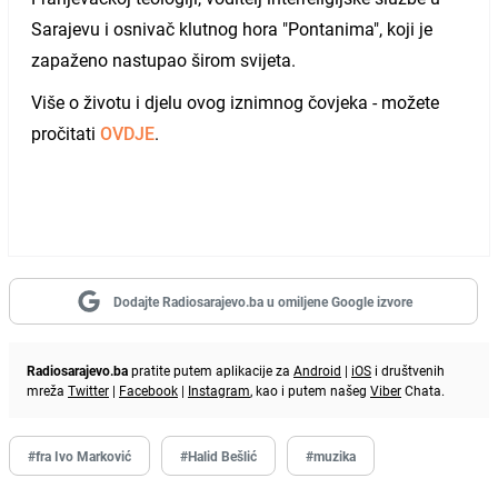
Sarajevu i osnivač klutnog hora "Pontanima", koji je
zapaženo nastupao širom svijeta.
Više o životu i djelu ovog iznimnog čovjeka - možete
pročitati
OVDJE
.
Dodajte Radiosarajevo.ba u omiljene Google izvore
Radiosarajevo.ba
pratite putem aplikacije za
Android
|
iOS
i društvenih
mreža
Twitter
|
Facebook
|
Instagram
, kao i putem našeg
Viber
Chata.
#fra Ivo Marković
#Halid Bešlić
#muzika