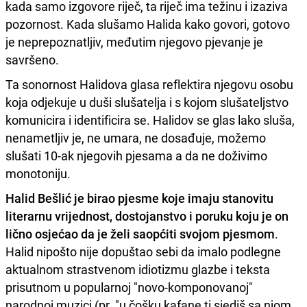
kada samo izgovore riječ, ta riječ ima težinu i izaziva
pozornost. Kada slušamo Halida kako govori, gotovo
je neprepoznatljiv, međutim njegovo pjevanje je
savršeno.
Ta sonornost Halidova glasa reflektira njegovu osobu
koja odjekuje u duši slušatelja i s kojom slušateljstvo
komunicira i identificira se. Halidov se glas lako sluša,
nenametljiv je, ne umara, ne dosađuje, možemo
slušati 10-ak njegovih pjesama a da ne doživimo
monotoniju.
Halid Bešlić je birao pjesme koje imaju stanovitu
literarnu vrijednost, dostojanstvo i poruku koju je on
lično osjećao da je želi saopćiti svojom pjesmom
.
Halid nipošto nije dopuštao sebi da imalo podlegne
aktualnom strastvenom idiotizmu glazbe i teksta
prisutnom u popularnoj "novo-komponovanoj"
narodnoj muzici (pr. "u čošku kafane ti sjediš sa njom,