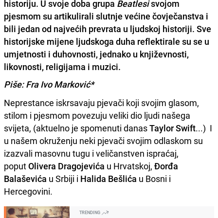
historiju. U svoje doba grupa
Beatlesi
svojom
pjesmom su artikulirali slutnje većine čovječanstva i
bili jedan od najvećih prevrata u ljudskoj historiji. Sve
historijske mijene ljudskoga duha reflektirale su se u
umjetnosti i duhovnosti, jednako u književnosti,
likovnosti, religijama i muzici.
Piše: Fra Ivo Marković*
Neprestance iskrsavaju pjevači koji svojim glasom,
stilom i pjesmom povezuju veliki dio ljudi našega
svijeta, (aktuelno je spomenuti danas
Taylor Swift
...) I
u našem okruženju neki pjevači svojim odlaskom su
izazvali masovnu tugu i veličanstven ispraćaj,
poput
Olivera Dragojevića
u Hrvatskoj,
Đorđa
Balaševića
u Srbiji i
Halida Bešlića
u Bosni i
Hercegovini.
TRENDING