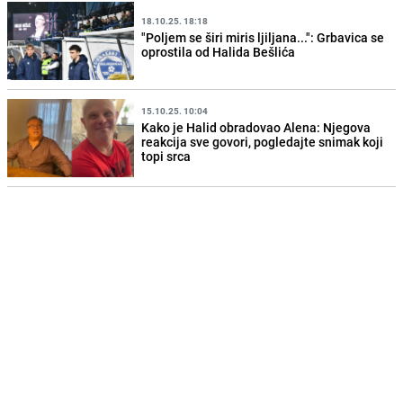
18.10.25. 18:18
"Poljem se širi miris ljiljana...": Grbavica se
oprostila od Halida Bešlića
15.10.25. 10:04
Kako je Halid obradovao Alena: Njegova
reakcija sve govori, pogledajte snimak koji
topi srca