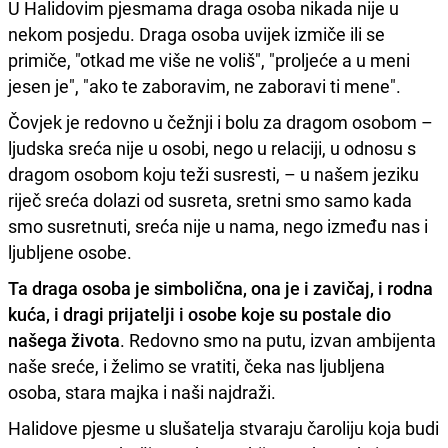
U Halidovim pjesmama draga osoba nikada nije u
nekom posjedu. Draga osoba uvijek izmiče ili se
primiče, "otkad me više ne voliš", "proljeće a u meni
jesen je", "ako te zaboravim, ne zaboravi ti mene".
Čovjek je redovno u čežnji i bolu za dragom osobom –
ljudska sreća nije u osobi, nego u relaciji, u odnosu s
dragom osobom koju teži susresti, – u našem jeziku
riječ sreća dolazi od susreta, sretni smo samo kada
smo susretnuti, sreća nije u nama, nego između nas i
ljubljene osobe.
Ta draga osoba je simbolična, ona je i zavičaj, i rodna
kuća, i dragi prijatelji i osobe koje su postale dio
našega života
. Redovno smo na putu, izvan ambijenta
naše sreće, i želimo se vratiti, čeka nas ljubljena
osoba, stara majka i naši najdraži.
Halidove pjesme u slušatelja stvaraju čaroliju koja budi