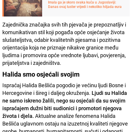
Imala ga je skoro svaka kuća u Jugoslaviji:
Danas ovaj luster vrijedi i nekoliko hiljada eura
Zajednička značajka svih tih pjevača je prepoznatljiv i
komunikativan stil koji pogađa opće osjećanje života
slušateljstva, odabir kvalitetnih pjesama i pozitivna
orijentacija koja ne priznaje nikakve granice među
ljudima i promovira opće vrednote ljubavi, povjerenja,
prijateljstva i zajedništva.
Halida smo osjećali svojim
Ispraćaj Halida Bešlića pogodio je većinu ljudi Bosne i
Hercegovine i šireg i daljeg okruženja.
Ljudi su Halida
ne samo iskreno žalili, nego su osjećali da su svojim
ispraćajem dužni biti sudionici i promotori njegova
života i djela.
Aktualne analize fenomena Halida
Bešlića uglavnom ostaju na izuzetnoj kvaliteti njegove
osobe, humanosti, humanitarnosti, sućuti i odanosti,