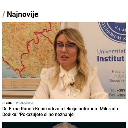
/
Najnovije
/
TEME
I
PRIJE OKO 9H
Dr. Erma Ramić-Kunić održala lekciju notornom Miloradu
Dodiku: "Pokazujete silno neznanje"