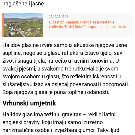
naglašene i jasne.
20.10.25. 13:34
U čast bh. legendi: Planira se pokretanje
festivala "Halid Bešlić" i izgradnja spomen kuće
Halidov glas ne izvire samo iz akustike njegove usne
šupljine, nego se u glasu reflektira čitavo tijelo, sav
život i snaga tijela, naročito u ravnim tonovima. U
svakoj pjesmi, u svakome trenutku Halid je svom
svojom osobom u glasu, što reflektira iskrenost i u
slušateljstvu izaziva osjećaj povezanosti i pozornosti.
Boja njegova glasa je puna topline i odanosti.
Vrhunski umjetnik
Halidov glas ima težinu, gravitas
– rekli bi latini,
engleski gravity, koju imaju samo izuzetno
harizmatične osobe i izvježbani glumci. Takvi ljudi