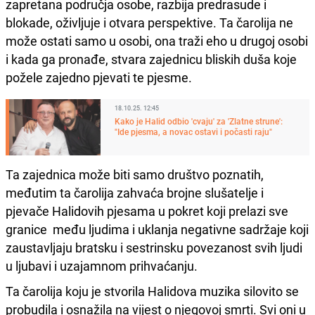
zapretana područja osobe, razbija predrasude i
blokade, oživljuje i otvara perspektive. Ta čarolija ne
može ostati samo u osobi, ona traži eho u drugoj osobi
i kada ga pronađe, stvara zajednicu bliskih duša koje
požele zajedno pjevati te pjesme.
18.10.25. 12:45
Kako je Halid odbio 'cvaju' za 'Zlatne strune':
"Ide pjesma, a novac ostavi i počasti raju"
Ta zajednica može biti samo društvo poznatih,
međutim ta čarolija zahvaća brojne slušatelje i
pjevače Halidovih pjesama u pokret koji prelazi sve
granice među ljudima i uklanja negativne sadržaje koji
zaustavljaju bratsku i sestrinsku povezanost svih ljudi
u ljubavi i uzajamnom prihvaćanju.
Ta čarolija koju je stvorila Halidova muzika silovito se
probudila i osnažila na vijest o njegovoj smrti. Svi oni u