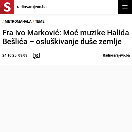
Otvor
/
METROMAHALA
/
TEME
Fra Ivo Marković: Moć muzike Halida
Bešlića – osluškivanje duše zemlje
24.10.25. 08:08
Radiosarajevo.ba
10