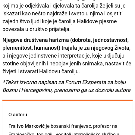
kojima je odjekivala i djelovala ta čarolija željeli su je
iskazati kao nešto najdraže i sveto u njima i osjetiti
zajedništvo ljudi koje je čarolija Halidove pjesme
povezala u društvo prijatelja.
Njegova društvena harizma (dobrota, jednostavnost,
plemenitost, humanost) trajala je za njegovog života,
ali njegove jedinstvene interpretacije, koje uključuju
stotine objavljenih i neobjavljenih snimaka, nastavit će
živjeti i stvarati Halidovu čaroliju.
*Tekst izvorno napisan za Forum Eksperata za bolju
Bosnu i Hercegovinu, prenosimo ga uz dozvolu autora
O autoru
Fra Ivo Marković
je bosanski franjevac, profesor na
Franjevačkoj teologiji, voditelj interreligijske službe u