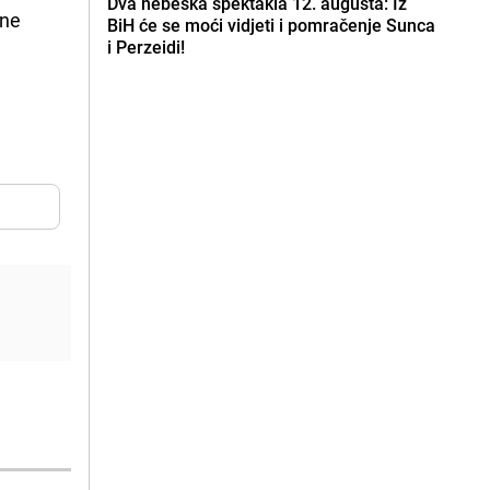
Dva nebeska spektakla 12. augusta: Iz
lne
BiH će se moći vidjeti i pomračenje Sunca
i Perzeidi!