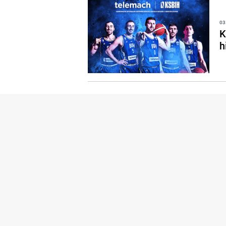
03
K
h