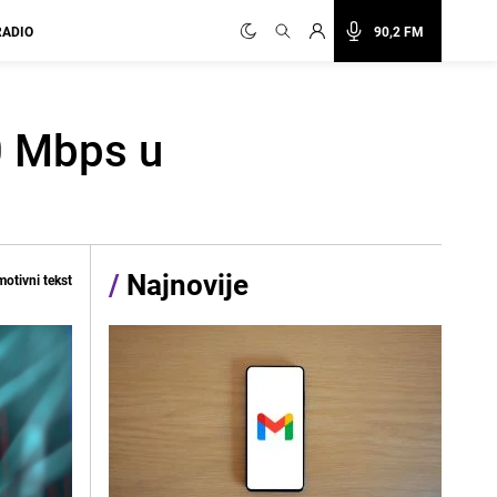
RADIO
90,2 FM
0 Mbps u
/
Najnovije
otivni tekst