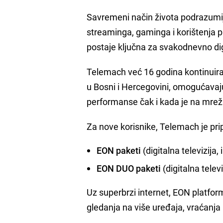
Savremeni način života podrazumij
streaminga, gaminga i korištenja 
postaje ključna za svakodnevno di
Telemach već 16 godina kontinuiran
u Bosni i Hercegovini, omogućavajuć
performanse čak i kada je na mre
Za nove korisnike, Telemach je pr
EON paketi
(digitalna televizija
EON DUO paketi
(digitalna tele
Uz superbrzi internet, EON platfor
gledanja na više uređaja, vraćanj