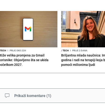
TECH
I
PRIJE OKO 22H
/
TECH
I
PRIJE 2 DANA
Stiže velika promjena za Gmail
Briljantna mlada naučnica: I
korisnike: Objavljeno šta se ukida
godina i radi na terapiji koja
početkom 2027.
pomoći milionima ljudi
Prikaži komentare
(
1
)