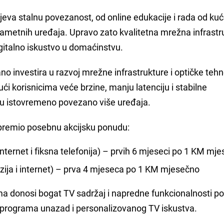
eva stalnu povezanost, od online edukacije i rada od ku
pametnih uređaja. Upravo zato kvalitetna mrežna infrastr
gitalno iskustvo u domaćinstvu.
o investira u razvoj mrežne infrastrukture i optičke tehn
i korisnicima veće brzine, manju latenciju i stabilne
žu istovremeno povezano više uređaja.
ipremio posebnu akcijsku ponudu:
, internet i fiksna telefonija) – prvih 6 mjeseci po 1 KM mj
vizija i internet) – prva 4 mjeseca po 1 KM mjesečno
ma donosi bogat TV sadržaj i napredne funkcionalnosti p
a programa unazad i personalizovanog TV iskustva.