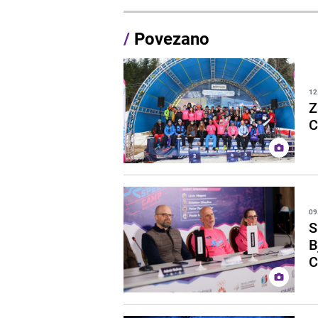
/
Povezano
12
Z
09
S
B