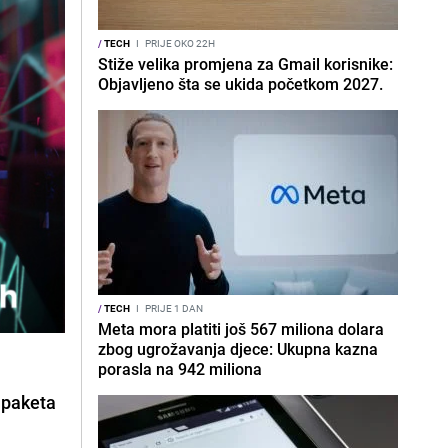
/
TECH
I
PRIJE OKO 22H
Stiže velika promjena za Gmail korisnike:
Objavljeno šta se ukida početkom 2027.
/
TECH
I
PRIJE 1 DAN
Meta mora platiti još 567 miliona dolara
zbog ugrožavanja djece: Ukupna kazna
porasla na 942 miliona
N paketa