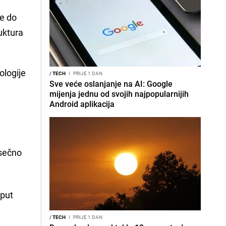
će do
uktura
ologije
/
TECH
I
PRIJE 1 DAN
Sve veće oslanjanje na AI: Google
mijenja jednu od svojih najpopularnijih
Android aplikacija
esečno
oput
/
TECH
I
PRIJE 1 DAN