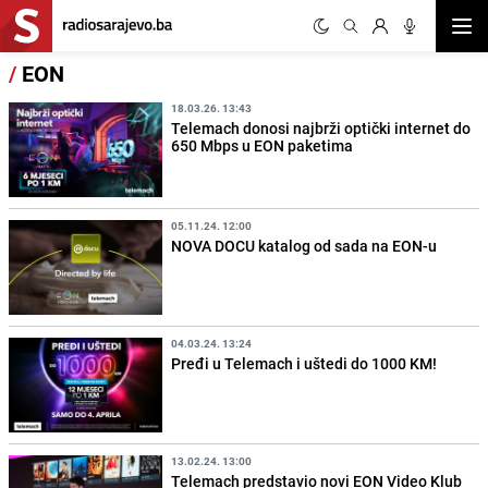
Otvor
/
EON
18.03.26. 13:43
Telemach donosi najbrži optički internet do
650 Mbps u EON paketima
05.11.24. 12:00
NOVA DOCU katalog od sada na EON-u
04.03.24. 13:24
Pređi u Telemach i uštedi do 1000 KM!
13.02.24. 13:00
Telemach predstavio novi EON Video Klub