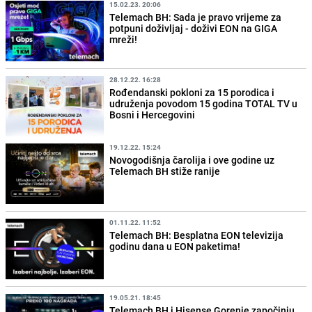
15.02.23. 20:06
Telemach BH: Sada je pravo vrijeme za
potpuni doživljaj - doživi EON na GIGA
mreži!
28.12.22. 16:28
Rođendanski pokloni za 15 porodica i
udruženja povodom 15 godina TOTAL TV u
Bosni i Hercegovini
19.12.22. 15:24
Novogodišnja čarolija i ove godine uz
Telemach BH stiže ranije
01.11.22. 11:52
Telemach BH: Besplatna EON televizija
godinu dana u EON paketima!
19.05.21. 18:45
Telemach BH i Hisense Gorenje započinju