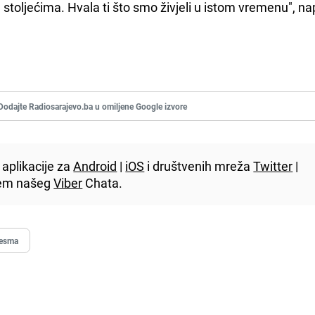
toljećima. Hvala ti što smo živjeli u istom vremenu", na
Dodajte Radiosarajevo.ba u omiljene Google izvore
aplikacije za
Android
|
iOS
i društvenih mreža
Twitter
|
utem našeg
Viber
Chata.
jesma