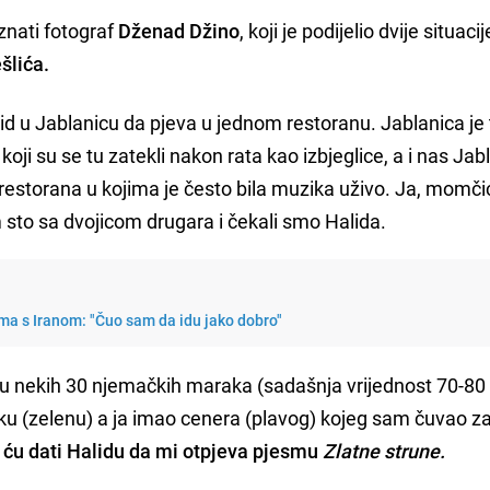
znati fotograf
Dženad Džino
, koji je podijelio dvije situacij
šlića.
id u Jablanicu da pjeva u jednom restoranu. Jablanica je 
i koji su se tu zatekli nakon rata kao izbjeglice, a i nas Ja
 i restorana u kojima je često bila muzika uživo. Ja, momči
sto sa dvojicom drugara i čekali smo Halida.
ma s Iranom: "Čuo sam da idu jako dobro"
 nekih 30 njemačkih maraka (sadašnja vrijednost 70-80
 (zelenu) a ja imao cenera (plavog) kojeg sam čuvao za
ju ću dati Halidu da mi otpjeva pjesmu
Zlatne strune.