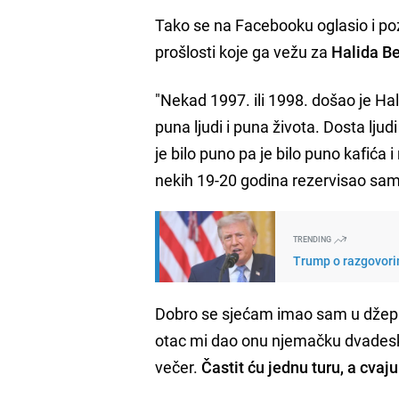
Tako se na Facebooku oglasio i po
prošlosti koje ga vežu za
Halida Be
"Nekad 1997. ili 1998. došao je Hal
puna ljudi i puna života. Dosta ljud
je bilo puno pa je bilo puno kafića
nekih 19-20 godina rezervisao sam 
TRENDING
Trump o razgovori
Dobro se sjećam imao sam u džepu
otac mi dao onu njemačku dvadesku
večer.
Častit ću jednu turu, a cva