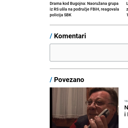
Drama kod Bugojna: Naoružana grupa
iz RS ušla na područje FBiH, reagovala
policija SBK
1
/
Komentari
/
Povezano
16
N
i