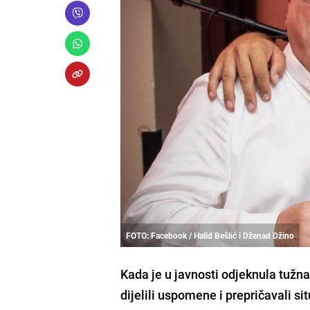
FOTO: Facebook / Halid Bešlić i Dženad Džino
Kada je u javnosti odjeknula tužn
dijelili uspomene i prepričavali si