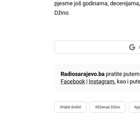
pjesme još godinama, decenijama, s
Džino.
Radiosarajevo.ba
pratite putem 
Facebook
|
Instagram
, kao i p
#Halid Bešlić
#Dženad Džino
#p