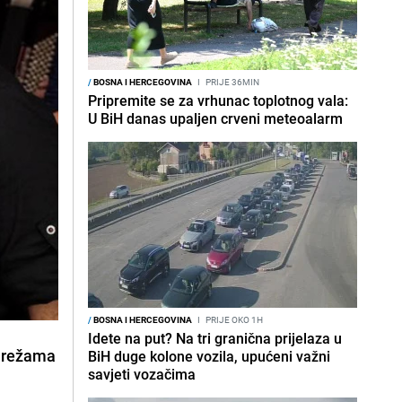
/
BOSNA I HERCEGOVINA
I
PRIJE 36MIN
Pripremite se za vrhunac toplotnog vala:
U BiH danas upaljen crveni meteoalarm
/
BOSNA I HERCEGOVINA
I
PRIJE OKO 1H
Idete na put? Na tri granična prijelaza u
 mrežama
BiH duge kolone vozila, upućeni važni
savjeti vozačima