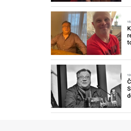
15
K
r
t
13
Č
S
d