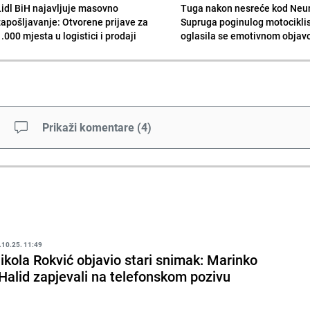
Lidl BiH najavljuje masovno
Tuga nakon nesreće kod Neu
zapošljavanje: Otvorene prijave za
Supruga poginulog motocikli
.000 mjesta u logistici i prodaji
oglasila se emotivnom obja
Prikaži komentare
(
4
)
.10.25. 11:49
ikola Rokvić objavio stari snimak: Marinko
 Halid zapjevali na telefonskom pozivu