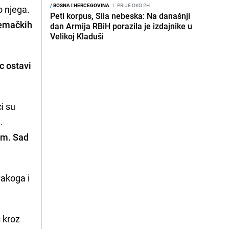
/
BOSNA I HERCEGOVINA
I
PRIJE OKO 2H
o njega.
Peti korpus, Sila nebeska: Na današnji
jemačkih
dan Armija RBiH porazila je izdajnike u
Velikoj Kladuši
c ostavi
i su
.
vam. Sad
vakoga i
š kroz