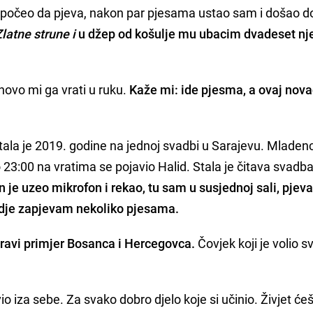
 počeo da pjeva, nakon par pjesama ustao sam i došao d
Zlatne strune i
u džep od košulje mu ubacim dvadeset n
onovo mi ga vrati u ruku.
Kaže mi: ide pjesma, a ovaj nova
tala je 2019. godine na jednoj svadbi u Sarajevu. Mladenc
o 23:00 na vratima se pojavio Halid. Stala je čitava svadba
on je uzeo mikrofon i rekao, tu sam u susjednoj sali, pje
vdje zapjevam nekoliko pjesama.
pravi primjer Bosanca i Hercegovca.
Čovjek koji je volio s
io iza sebe. Za svako dobro djelo koje si učinio. Živjet će