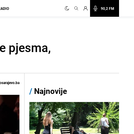
RADIO
90,2 FM
Ide pjesma,
osarajevo.ba
/
Najnovije