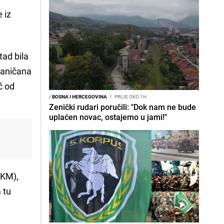
e iz
tad bila
blaničana
ć od
/
BOSNA I HERCEGOVINA
I
PRIJE OKO 1H
Zenički rudari poručili: "Dok nam ne bude
uplaćen novac, ostajemo u jami!"
 KM),
 tu