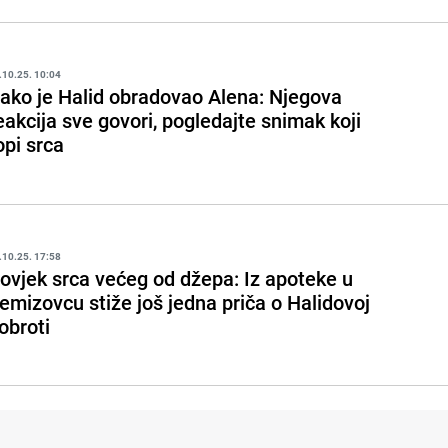
.10.25. 10:04
ako je Halid obradovao Alena: Njegova
eakcija sve govori, pogledajte snimak koji
opi srca
.10.25. 17:58
ovjek srca većeg od džepa: Iz apoteke u
emizovcu stiže još jedna priča o Halidovoj
obroti