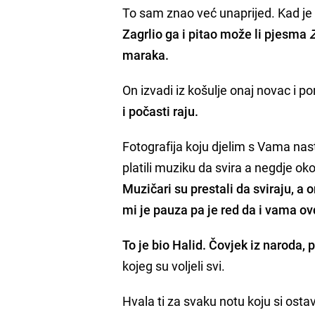
To sam znao već unaprijed. Kad je
Zagrlio ga i pitao može li pjesma
maraka.
On izvadi iz košulje onaj novac i p
i počasti raju.
Fotografija koju djelim s Vama nas
platili muziku da svira a negdje ok
Muzičari su prestali da sviraju, a 
mi je pauza pa je red da i vama o
To je bio Halid.
Čovjek iz naroda, 
kojeg su voljeli svi.
Hvala ti za svaku notu koju si ostav