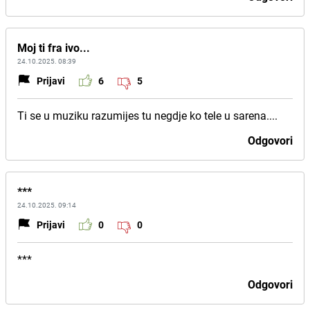
Moj ti fra ivo...
24.10.2025. 08:39
Prijavi
6
5
Ti se u muziku razumijes tu negdje ko tele u sarena....
Odgovori
***
24.10.2025. 09:14
Prijavi
0
0
***
Odgovori