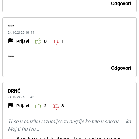
Odgovori
***
24.10.2025. 09:44
Prijavi
0
1
***
Odgovori
DRNČ
24.10.2025. 11:42
Prijavi
2
3
Ti se u muziku razumijes tu negdje ko tele u sarena.... ka
Moj ti fra ivo...
____Ama kako god, ti Izborni i Treći dobit neš, sanjaj