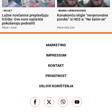
/
SVIJET
/
BOSNA I HERCEGOVINA
Lažne novčanice preplavljuju
Konakoviću stigle "nevjerovatne
tržište: Ove eure najčešće
poruke" iz HDZ-a: "Ne šalim se"
pokušavaju podvaliti
PRIJE 1 DAN
PRIJE OKO 23H
MARKETING
IMPRESSUM
KONTAKT
PRIVATNOST
USLOVI KORIŠTENJA