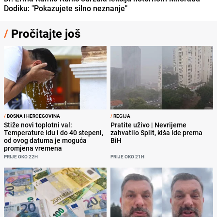
Dodiku: "Pokazujete silno neznanje"
/
Pročitajte još
/
BOSNA I HERCEGOVINA
/
REGIJA
Stiže novi toplotni val:
Pratite uživo | Nevrijeme
Temperature idu i do 40 stepeni,
zahvatilo Split, kiša ide prema
od ovog datuma je moguća
BiH
promjena vremena
PRIJE OKO 22H
PRIJE OKO 21H