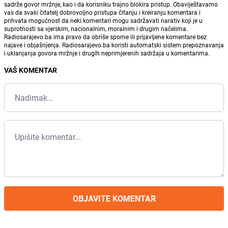
sadrže govor mržnje, kao i da korisniku trajno blokira pristup. Obaviještavamo
vas da svaki čitatelj dobrovoljno pristupa čitanju i kreiranju komentara i
prihvata mogućnost da neki komentari mogu sadržavati narativ koji je u
suprotnosti sa vjerskim, nacionalnim, moralnim i drugim načelima.
Radiosarajevo.ba ima pravo da obriše sporne ili prijavljene komentare bez
najave i objašnjenja. Radiosarajevo.ba koristi automatski sistem prepoznavanja
i uklanjanja govora mržnje i drugih neprimjerenih sadržaja u komentarima.
VAŠ KOMENTAR
OBJAVITE KOMENTAR