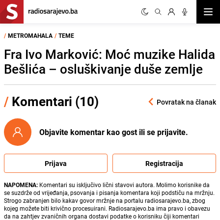
Otvor
/
METROMAHALA
/
TEME
Fra Ivo Marković: Moć muzike Halida
Bešlića – osluškivanje duše zemlje
/
Komentari (10)
Povratak na članak
Objavite komentar kao gost ili se prijavite.
Prijava
Registracija
NAPOMENA:
Komentari su isključivo lični stavovi autora. Molimo korisnike da
se suzdrže od vrijeđanja, psovanja i pisanja komentara koji podstiču na mržnju.
Strogo zabranjen bilo kakav govor mržnje na portalu radiosarajevo.ba, zbog
kojeg možete biti krivično procesuirani. Radiosarajevo.ba ima pravo i obavezu
da na zahtjev zvaničnih organa dostavi podatke o korisniku čiji komentari