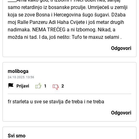
samo retardinjo iz bosanske prculje. Umrijećeš u zemlji
koja se zove Bosna i Hercegovina šugo šugavi. Džaba
moj Ralle Panzeru Adi Haha Cvijete i još metar drugih
nadimaka. NEMA TREĆEG a ni Izbornog. Nikad, a
možda ni tad. I da, još nešto: Tufo te maxuz selami .
Odgovori
moliboga
24.10.2025. 13:56
Prijavi
1
2
fr starleta u sve se stavlja đe treba i ne treba
Odgovori
Svi smo