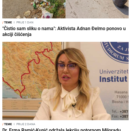
/
TEME
I
PRIJE 1 DAN
"Čistio sam sliku o nama": Aktivista Adnan Đelmo ponovo u
akciji čišćenja
/
TEME
I
PRIJE 2 DANA
Dr. Erma Ramić-Kunić održala lekciju notornom Miloradu