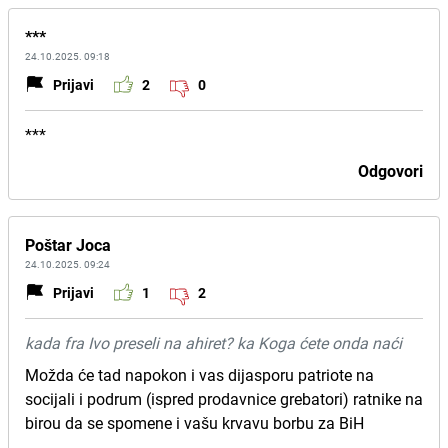
***
24.10.2025. 09:18
Prijavi
2
0
***
Odgovori
Poštar Joca
24.10.2025. 09:24
Prijavi
1
2
kada fra Ivo preseli na ahiret? ka Koga ćete onda naći
Možda će tad napokon i vas dijasporu patriote na
socijali i podrum (ispred prodavnice grebatori) ratnike na
birou da se spomene i vašu krvavu borbu za BiH