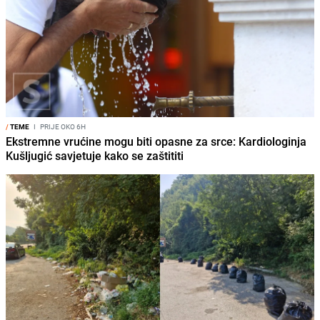
/
TEME
I
PRIJE OKO 6H
Ekstremne vrućine mogu biti opasne za srce: Kardiologinja
Kušljugić savjetuje kako se zaštititi