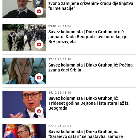
zvono zamijene crkvenim-Krađa djetinjstva
"u ime nacije"
09.01.26. 14:36
Savez kolumnista | Dinko Gruhonjić o 9.
januaru: Kada Beograd slavi horor koji je
BiH preživjela
27.12.25. 18:16
Savez kolumnista | Dinko Gruhonjić: Pećina
zvana ćaci Srbija
15.12.25. 13:40
Savez kolumnista | Dinko Gruhonjić:
Trideset godina Dejtona i ista stara laž iz
Beograda
27.11.25. 08:01
Savez kolumnista | Dinko Gruhonjić:
"Sarajevo safari" se nastavlja, samo je