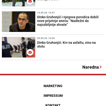
14.09.25. 15:47
Dinko Gruhonjić i njegova porodica dobili
nove prijetnje smrću: "Nadležni da
najozbiljnije shvate"
09.09.25. 13:04
Dinko Gruhonjić: Krv na asfaltu, vino na
stolu
Naredna
MARKETING
IMPRESSUM
KONTAKT