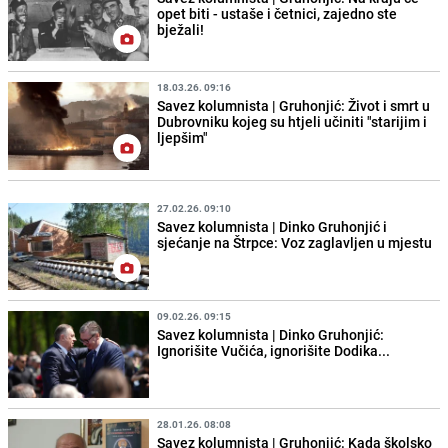
opet biti - ustaše i četnici, zajedno ste
bježali!
18.03.26. 09:16
Savez kolumnista | Gruhonjić: Život i smrt u
Dubrovniku kojeg su htjeli učiniti "starijim i
ljepšim"
27.02.26. 09:10
Savez kolumnista | Dinko Gruhonjić i
sjećanje na Štrpce: Voz zaglavljen u mjestu
09.02.26. 09:15
Savez kolumnista | Dinko Gruhonjić:
Ignorišite Vučića, ignorišite Dodika...
28.01.26. 08:08
Savez kolumnista | Gruhonjić: Kada školsko