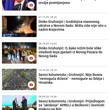
oružje promijenjeno
01.11.25. 18:16
Dinko Gruhonjić | Godišnjica masovnog
ubistva u Novom Sadu: Ništa više nije isto u
našim krajevima
28.10.25. 14:23
Dinko Gruhonjić: O, kako režim bole slike
mladosti koja pješači iz Novog Pazara do
Novog Sada
14.10.25. 10:18
Savez kolumnista | Gruhonjić: Nije Bosna
"nemoguća država" - nemoguće su Srbija i
Hrvatska
28.09.25. 19:30
Savez kolumnista | Gruhonjić: Prijedlogom
za "ukidanje" AVNOJ-a Bećković i šovinisti
atakuju na BiH