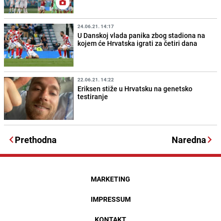
24.06.21. 14:17
U Danskoj vlada panika zbog stadiona na
kojem će Hrvatska igrati za četiri dana
22.06.21. 14:22
Eriksen stiže u Hrvatsku na genetsko
testiranje
Prethodna
Naredna
MARKETING
IMPRESSUM
KONTAKT