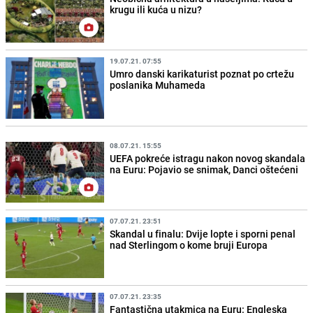
krugu ili kuća u nizu?
19.07.21. 07:55
Umro danski karikaturist poznat po crtežu
poslanika Muhameda
08.07.21. 15:55
UEFA pokreće istragu nakon novog skandala
na Euru: Pojavio se snimak, Danci oštećeni
07.07.21. 23:51
Skandal u finalu: Dvije lopte i sporni penal
nad Sterlingom o kome bruji Europa
07.07.21. 23:35
Fantastična utakmica na Euru: Engleska