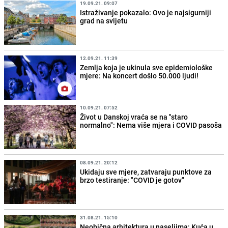
19.09.21. 09:07
Istraživanje pokazalo: Ovo je najsigurniji
grad na svijetu
12.09.21. 11:39
Zemlja koja je ukinula sve epidemiološke
mjere: Na koncert došlo 50.000 ljudi!
10.09.21. 07:52
Život u Danskoj vraća se na "staro
normalno": Nema više mjera i COVID pasoša
08.09.21. 20:12
Ukidaju sve mjere, zatvaraju punktove za
brzo testiranje: "COVID je gotov"
31.08.21. 15:10
Neobična arhitektura u naseljima: Kuća u