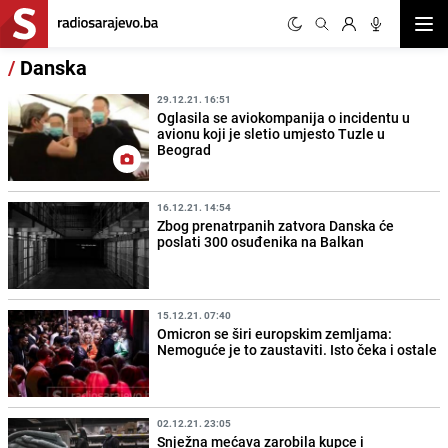
Otvor
/
Danska
29.12.21. 16:51
Oglasila se aviokompanija o incidentu u
avionu koji je sletio umjesto Tuzle u
Beograd
16.12.21. 14:54
Zbog prenatrpanih zatvora Danska će
poslati 300 osuđenika na Balkan
15.12.21. 07:40
Omicron se širi europskim zemljama:
Nemoguće je to zaustaviti. Isto čeka i ostale
02.12.21. 23:05
Snježna mećava zarobila kupce i