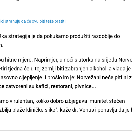
 strahuju da će ovu biti teže pratiti
ka strategija je da pokušamo produžiti razdoblje do
n.
 su hitne mjere. Naprimjer, u noći s utorka na srijedu Norv
tiri tjedna će u toj zemlji biti zabranjen alkohol, a vlada je 
sovno cijepljenje. I prošlo im je:
Norvežani neće piti ni 
 zatvoreni su kafići, restorani, pivnice...
varno virulentan, koliko dobro izbjegava imunitet stečen
zbilja blaže kliničke slike". kaže dr. Venus i ponavlja da je