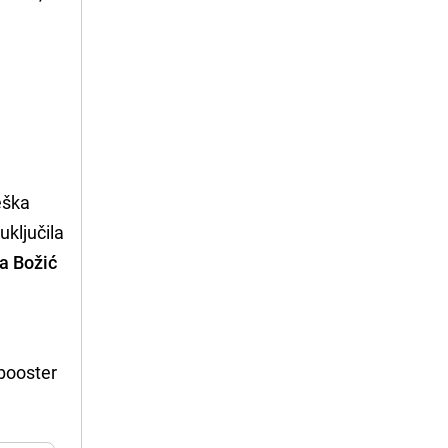
eška
uključila
za Božić
 booster