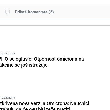
Prikaži komentare
(
3
)
.12.21. 12:35
HO se oglasio: Otpornost omicrona na
akcine se još istražuje
.12.21. 20:16
tkrivena nova verzija Omicrona: Naučnici
trahuju da će ovu biti teže pratiti