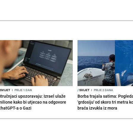
SVIJET
I
PRIJE 1 DAN
/
SVIJET
I
PRIJE 2 DANA
Stručnjaci upozoravaju: Izrael ulaže
Borba trajala satima: Pogled
milione kako bi utjecao na odgovore
'grdosiju' od skoro tri metra k
ChatGPT-a o Gazi
braća izvukla iz mora