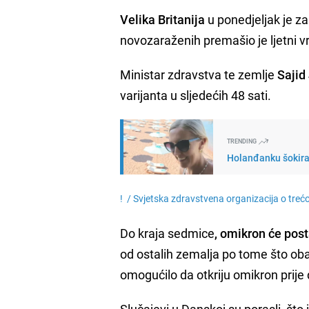
Velika Britanija
u ponedjeljak je z
novozaraženih premašio je ljetni vrh
Ministar zdravstva te zemlje
Sajid
varijanta u sljedećih 48 sati.
TRENDING
Holanđanku šokiral
! /
Svjetska zdravstvena organizacija o treć
Do kraja sedmice
, omikron će pos
od ostalih zemalja po tome što oba
omogućilo da otkriju omikron prije
Slučajevi u Danskoj su porasli, št