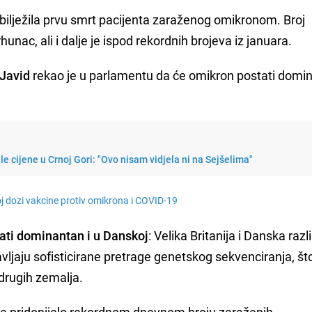
abilježila prvu smrt pacijenta zaraženog omikronom. Broj
unac, ali i dalje je ispod rekordnih brojeva iz januara.
 Javid
rekao je u parlamentu da će omikron postati domi
e cijene u Crnoj Gori: "Ovo nisam vidjela ni na Sejšelima"
oj dozi vakcine protiv omikrona i COVID-19
tati dominantan i u Danskoj
: Velika Britanija i Danska razl
vljaju sofisticirane pretrage genetskog sekvenciranja, što
 drugih zemalja.
o je pridonijelo rekordnom dnevnom broju zaraženih