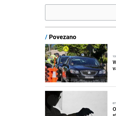
/
Povezano
13
W
v
07
O
s