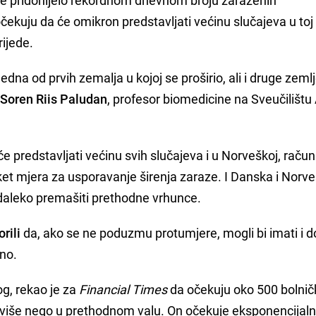
očekuju da će omikron predstavljati većinu slučajeva u toj
rijede.
edna od prvih zemalja u kojoj se proširio, ali i druge zeml
a
Soren Riis Paludan
, profesor biomedicine na Sveučilištu
e predstavljati većinu svih slučajeva i u Norveškoj, raču
aket mjera za usporavanje širenja zaraze. I Danska i Norv
daleko premašiti prethodne vrhunce.
rili
da, ako se ne poduzmu protumjere, mogli bi imati i d
no.
g, rekao je za
Financial Times
da očekuju oko 500 bolnič
više nego u prethodnom valu. On očekuje eksponencijalni