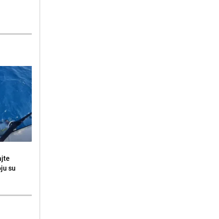
ajte
oju su