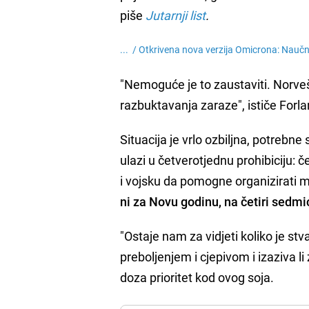
piše
Jutarnji list
.
... /
Otkrivena nova verzija Omicrona: Naučnici
"Nemoguće je to zaustaviti. Norveš
razbuktavanja zaraze", ističe Forla
Situacija je vrlo ozbiljna, potrebne
ulazi u četverotjednu prohibiciju: če
i vojsku da pomogne organizirati ma
ni za Novu godinu, na četiri sedmice
"Ostaje nam za vidjeti koliko je st
preboljenjem i cjepivom i izaziva li 
doza prioritet kod ovog soja.