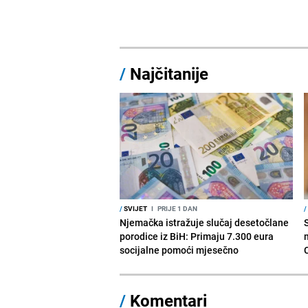
/
Najčitanije
/
SVIJET
I
PRIJE 1 DAN
/
Njemačka istražuje slučaj desetočlane
porodice iz BiH: Primaju 7.300 eura
socijalne pomoći mjesečno
/
Komentari