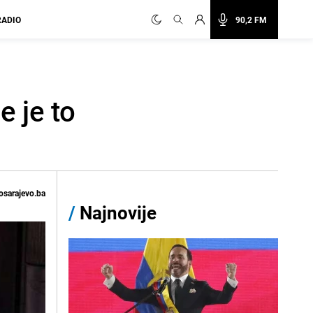
RADIO
90,2 FM
 je to
osarajevo.ba
/
Najnovije