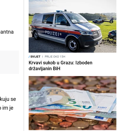
nantna
/
SVIJET
I
PRIJE OKO 15H
Krvavi sukob u Grazu: Izboden
državljanin BiH
ikuju se
 im je