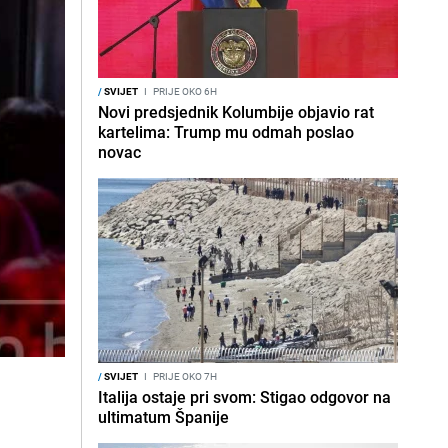
/
SVIJET
I
PRIJE OKO 6H
Novi predsjednik Kolumbije objavio rat
kartelima: Trump mu odmah poslao
novac
/
SVIJET
I
PRIJE OKO 7H
Italija ostaje pri svom: Stigao odgovor na
ultimatum Španije