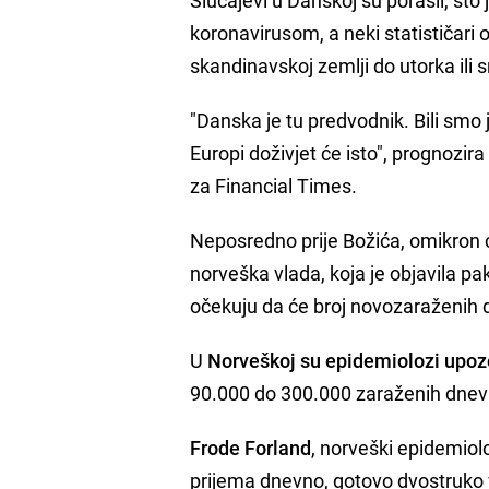
koronavirusom, a neki statističari 
skandinavskoj zemlji do utorka ili s
"Danska je tu predvodnik. Bili smo j
Europi doživjet će isto", prognozir
za Financial Times.
Neposredno prije Božića, omikron ć
norveška vlada, koja je objavila p
očekuju da će broj novozaraženih 
U
Norveškoj su epidemiolozi upozo
90.000 do 300.000 zaraženih dnev
Frode Forland
, norveški epidemiolo
prijema dnevno, gotovo dvostruko 