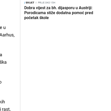
/
SVIJET
I
PRIJE OKO 15H
Dobra vijest za bh. dijasporu u Austriji:
Porodicama stiže dodatna pomoć pred
početak škole
je u
 Aarhus,
na
eška
o
kih
 rast,