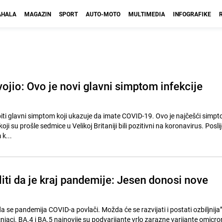
HALA
MAGAZIN
SPORT
AUTO-MOTO
MULTIMEDIA
INFOGRAFIKE
ojio: Ovo je novi glavni simptom infekcije
iti glavni simptom koji ukazuje da imate COVID-19. Ovo je najčešći simpto
 koji su prošle sedmice u Velikoj Britaniji bili pozitivni na koronavirus. Posli
 k...
iti da je kraj pandemije: Jesen donosi nove
a se pandemija COVID-a povlači. Možda će se razvijati i postati ozbiljnija”
jaci. BA.4 i BA.5 najnovije su podvarijante vrlo zarazne varijante omicron,