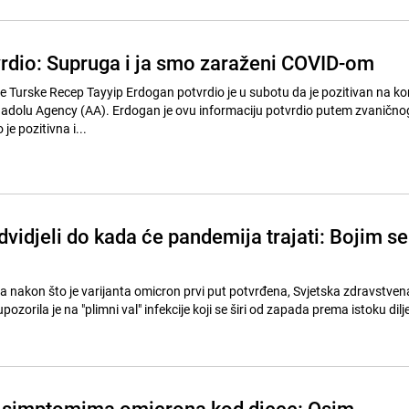
rdio: Supruga i ja smo zaraženi COVID-om
e Turske Recep Tayyip Erdogan potvrdio je u subotu da je pozitivan na k
nadolu Agency (AA). Erdogan je ovu informaciju potvrdio putem zvanično
je pozitivna i...
vidjeli do kada će pandemija trajati: Bojim se
nakon što je varijanta omicron prvi put potvrđena, Svjetska zdravstven
ozorila je na "plimni val" infekcije koji se širi od zapada prema istoku dilj
o simptomima omicrona kod djece: Osim