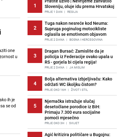
Pratite uživo | Nevrijeme zahvatilo
1
Sloveniju, oluje idu prema Hrvatskoj
PRIJE 1 DAN
|
REGIJA
Tuga nakon nesreće kod Neuma:
2
Supruga poginulog motocikliste
i
oglasila se emotivnom objavom
PRIJE 2 DANA
|
BOSNA I HERCEGOVINA
ziti one
Dragan Bursać: Zamislite da je
3
ozornost u
policija iz Federacije ovako upala u
RS - gorjela bi cijela regija!
PRIJE 2 DANA
|
JA MISLIM
Bolja alternativa izbjeljivaču: Kako
4
održati WC školjku čistom?
PRIJE OKO 16H
|
ŽIVOT I STIL
ko ih je
Njemačka istražuje slučaj
5
sa se od
desetočlane porodice iz BiH:
Primaju 7.300 eura socijalne
pomoći mjesečno
PRIJE OKO 3H
|
SVIJET
Agić kritizira političare u Bugojnu: