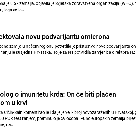
ena je u 57 zemalja, objavila je Svjetska zdravstvena organizacija (WHO). 
, koja se b...
ektovala novu podvarijantu omicrona
jedna zemlja u našem regionu potvrdila je pristustvo nove podvarijanta o
pitanju je susjedna Hrvatska. To je za N1 potvrdila zamjenica direktora H
olog o imunitetu krda: On će biti plaćen
om u krvi
 Čičin-Šain komentirao je i dalje je velik broj novozaraženih u Hrvatskoj,
0 PCR testiranjem, preminulo je 59 osoba. Puno europskih zemalja biljež
ne, na...