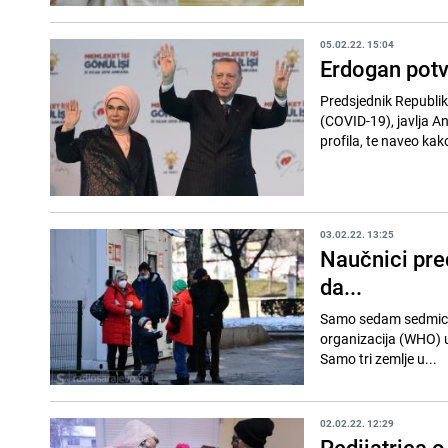
05.02.22. 15:04
Erdogan potv
Predsjednik Republik
(COVID-19), javlja A
profila, te naveo kako 
03.02.22. 13:25
Naučnici pred
da...
Samo sedam sedmica 
organizacija (WHO) up
Samo tri zemlje u...
02.02.22. 12:29
Pedijatrica 