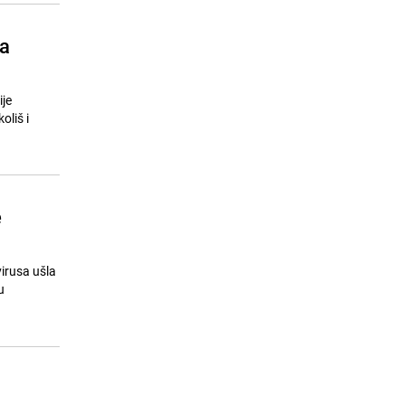
ta
ije
oliš i
e
irusa ušla
u