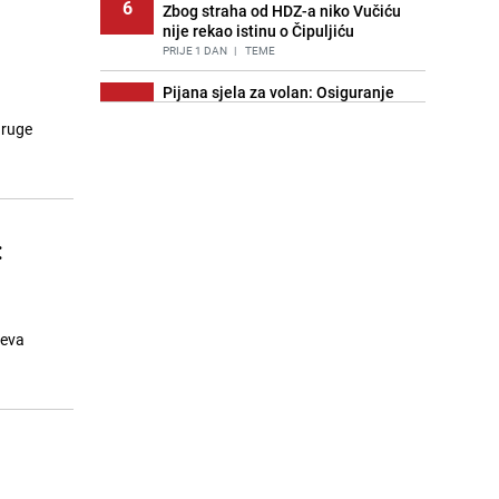
6
Zbog straha od HDZ-a niko Vučiću
nije rekao istinu o Čipuljiću
PRIJE 1 DAN
|
TEME
Pijana sjela za volan: Osiguranje
7
odbilo isplatu štete na vozilu koje je
druge
slupala Anja Ljubojević
PRIJE 2 DANA
|
BOSNA I HERCEGOVINA
Znate li šta Dino Merlin pojede prije
8
izlaska na scenu? Njegov ritual
iznenadio mnoge
:
PRIJE 1 DAN
|
SHOWBIZ
Akcija na Dobrinji: Specijalci MUP-a
9
KS opkolili zgradu
PRIJE 2 DANA
|
LOKALNE TEME
jeva
Nastavak provokacija: MUP RS
10
oduzeo zastavu s ljiljanima i
sankcionisao vozača iz Bosanskog
Novog
PRIJE 1 DAN
|
BOSNA I HERCEGOVINA
Kao iz slastičarne: Rolada od