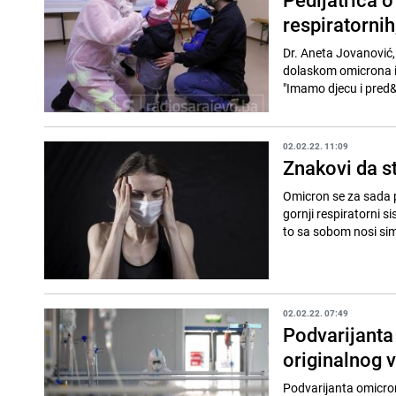
respiratornih
Dr. Aneta Jovanović, 
dolaskom omicrona ima
"Imamo djecu i pred&
02.02.22. 11:09
Znakovi da st
Omicron se za sada p
gornji respiratorni s
to sa sobom nosi sim
02.02.22. 07:49
Podvarijanta
originalnog v
Podvarijanta omicrona