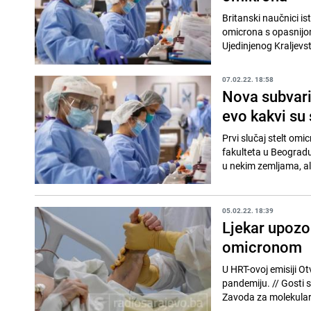
Britanski naučnici i
omicrona s opasnijom
Ujedinjenog Kraljevstv
07.02.22. 18:58
Nova subvarij
evo kakvi su
Prvi slučaj stelt omi
fakulteta u Beograd
u nekim zemljama, ali
05.02.22. 18:39
Ljekar upozo
omicronom
U HRT-ovoj emisiji Ot
pandemiju. // Gosti su bili voditelj Kriznog stožera KB-a Dubrava u Hrvatskoj Bruno Baršić, predstojnica
Zavoda za molekularn