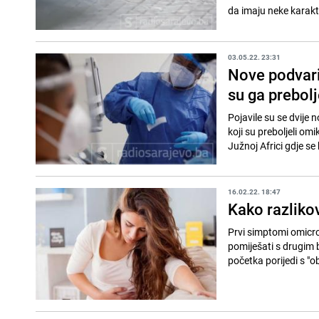
da imaju neke karakte
03.05.22. 23:31
Nove podvari
su ga prebolj
Pojavile su se dvije
koji su preboljeli om
Južnoj Africi gdje se 
16.02.22. 18:47
Kako razliko
Prvi simptomi omicro
pomiješati s drugim
početka porijedi s "o