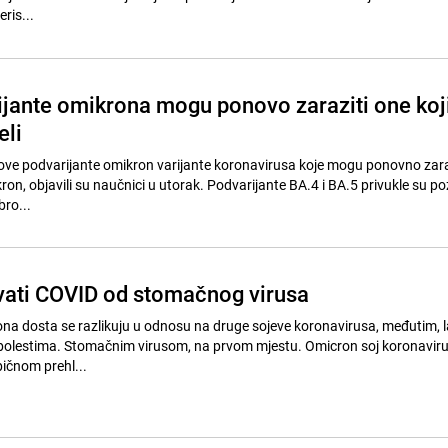
ris...
jante omikrona mogu ponovo zaraziti one koj
eli
 nove podvarijante omikron varijante koronavirusa koje mogu ponovno zara
ikron, objavili su naučnici u utorak. Podvarijante BA.4 i BA.5 privukle su p
bro...
vati COVID od stomačnog virusa
na dosta se razlikuju u odnosu na druge sojeve koronavirusa, međutim, la
 bolestima. Stomačnim virusom, na prvom mjestu. Omicron soj koronaviru
bičnom prehl...