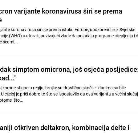
cron varijante koronavirusa širi se prema
e
jante koronavirusa širi se prema istoku Europe, upozoreno je iz Svjetske
cije (WHO) u utorak, pozivajući vlade da pojačaju programe cijepljenja i 
e sedmi...
jedak simptom omicrona, još osjeća posljedice
ad..."
 korone stigao u regiju, brojke su drastično skočile i danima su bile
cijeloj je priči dobro to što se ispostavilo da ova varijanta u većini sluča
ptome, što...
taniji otkriven deltakron, kombinacija delte i