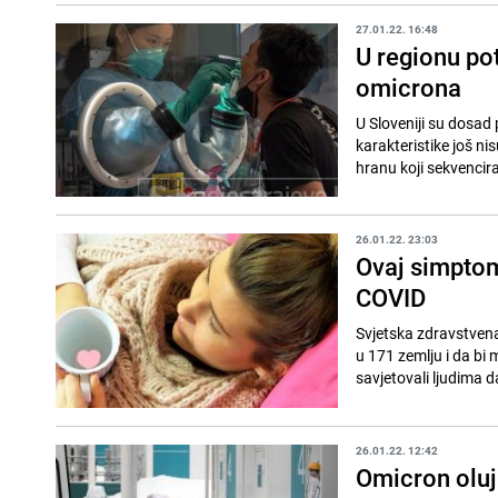
27.01.22. 16:48
U regionu pot
omicrona
U Sloveniji su dosad
karakteristike još nis
hranu koji sekvencira
26.01.22. 23:03
Ovaj simptom
COVID
Svjetska zdravstvena
u 171 zemlju i da bi 
savjetovali ljudima da
26.01.22. 12:42
Omicron oluj