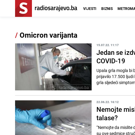
VIJESTI
BIZNIS
METROMA
/
Omicron varijanta
15.07.22. 11:17
Jedan se izdv
COVID-19
Upala grla mogla bi b
prijavilo 17.500 ljudi
grla sljedeći simptom
22.06.22. 16:12
Nemojte misl
talase?
“Nemojte da mislite d
su ove sedmice stručn