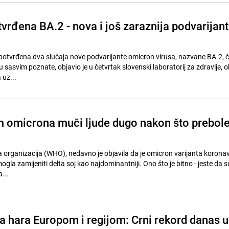
vrđena BA.2 - nova i još zaraznija podvarijan
 potvrđena dva slučaja nove podvarijante omicron virusa, nazvane BA.2, č
u sasvim poznate, objavio je u četvrtak slovenski laboratorij za zdravlje, ok
 uz...
 omicrona muči ljude dugo nakon što prebol
 organizacija (WHO), nedavno je objavila da je omicron varijanta koronav
mogla zamijeniti delta soj kao najdominantniji. Ono što je bitno - jeste da s
...
a hara Europom i regijom: Crni rekord danas u