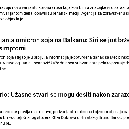
stražuju novu varijantu koronavirusa koja kombinira značajke vrlo zarazn
 varijantom delta, objavili su britanski mediji. Agencija za zdravstvenu s
a objavila je...
anta omicron soja na Balkanu: Širi se još brže
 simptomi
cron soja stigao je u Srbiju, a informacija je potvrđena danas sa Medicinsk
u. Virusolog Tanja Jovanović kaže da nova subvarijanta polako postaje 
 se...
rio: Užasne stvari se mogu desiti nakon zaraz
voreno raspravljalo se o novoj podvarijanti omicrona i njenom utjecaju na
u bi...