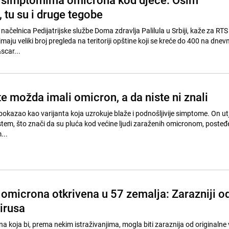
, tu su i druge tegobe
načelnica Pedijatrijske službe Doma zdravlja Palilula u Srbiji, kaže za RTS
ju veliki broj pregleda na teritoriji opštine koji se kreće do 400 na dne
scar...
e možda imali omicron, a da niste ni znali
okazao kao varijanta koja uzrokuje blaže i podnošljivije simptome. On ut
istem, što znači da su pluća kod većine ljudi zaraženih omicronom, posteđ
...
 omicrona otkrivena u 57 zemalja: Zarazniji o
irusa
 koja bi, prema nekim istraživanjima, mogla biti zaraznija od originalne 