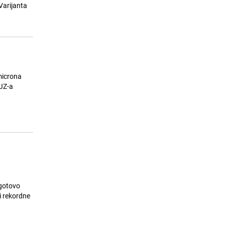
ostati bez vode
Varijanta
24.07.26. 08:11
|
LOKALNE TEME
microna
ZJZ-a
 gotovo
i rekordne