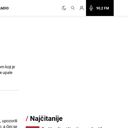
RADIO
90,2 FM
m koji je
je upale
/
Najčitanije
, upozorili
 a čini se