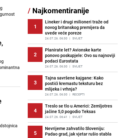
11
čokolade i kokosa bez pečenja,
og
/
Najkomentiranije
jednostavan desert bez imalo muke
igurnost
PRIJE 2 DANA
|
RECEPTI
Lineker i drugi milioneri traže od
1
novog britanskog premijera da
Pojavili su vam se mravi u kući? Bez
12
uvede veće poreze
brige, ovo su najbolji načini da ih se
riješite
24.07.26. 06:30
|
SVIJET
,
PRIJE 2 DANA
|
ŽIVOT I STIL
Planirate let? Avionske karte
2
ponovo poskupjele: Ovo su najnoviji
Kako izgleda travnjak stadiona
13
podaci Eurostata
og
Koševo nakon tri koncerta Dine
Merlina
24.07.26. 06:30
|
SVIJET
dominantna
PRIJE 2 DANA
|
FOTO
Tajna savršene kajgane: Kako
3
postići kremastu teksturu bez
Tajna savršenog makedonskog
14
mlijeka i vrhnja?
ajvara: Stari recept za kremast i
bogat okus
24.07.26. 06:30
|
RECEPTI
e
PRIJE 1 DAN
|
RECEPTI
Treslo se tlo u Americi: Zemljotres
4
jačine 5,0 pogodio Teksas
Ogromna potrošnja vode u dijelu
15
BiH: Inspektori krenuli u kontrole,
24.07.26. 06:41
|
SVIJET
slijede kazne
Nevrijeme zahvatilo Sloveniju:
PRIJE 2 DANA
|
BOSNA I HERCEGOVINA
5
Padao grad, jak vjetar rušio stabla