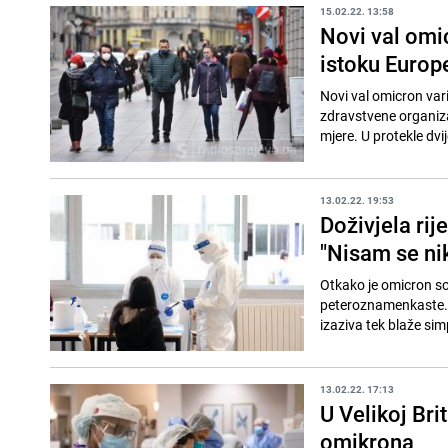
15.02.22. 13:58
Novi val omi
istoku Europ
Novi val omicron vari
zdravstvene organiza
mjere. U protekle dvij
13.02.22. 19:53
Doživjela ri
"Nisam se nik
Otkako je omicron soj
peteroznamenkaste. U 
izaziva tek blaže sim
13.02.22. 17:13
U Velikoj Bri
omikrona