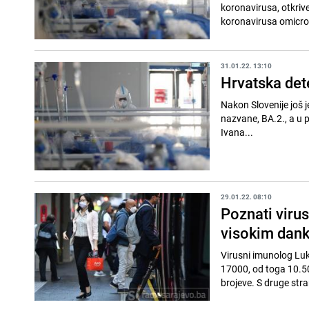
koronavirusa, otkriv
koronavirusa omicron
31.01.22. 13:10
Hrvatska det
Nakon Slovenije još 
nazvane, BA.2., a u 
Ivana...
29.01.22. 08:10
Poznati virus
visokim dank
Virusni imunolog Luka
17000, od toga 10.50
brojeve. S druge stra