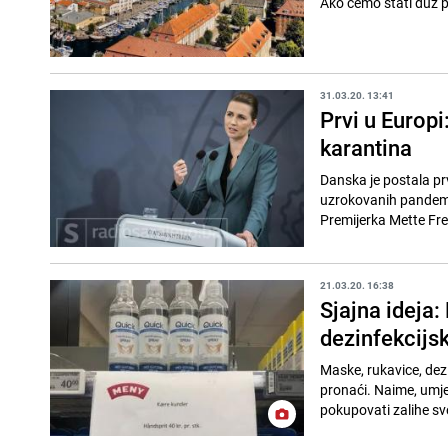
Ako ćemo stati duž p
31.03.20. 13:41
Prvi u Europi
karantina
Danska je postala pr
uzrokovanih pandemi
Premijerka Mette Fred
21.03.20. 16:38
Sjajna ideja
dezinfekcijs
Maske, rukavice, dez
pronaći. Naime, umje
pokupovati zalihe sv