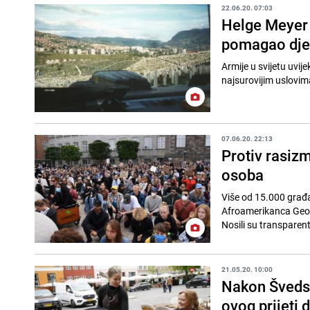
22.06.20. 07:03
Helge Meyer 
pomagao dje
Armije u svijetu uvij
07.06.20. 22:13
Protiv rasiz
osoba
Više od 15.000 građa
Afroamerikanca Geor
Nosili su transparente
21.05.20. 10:00
Nakon Švedsk
ovog prijeti d