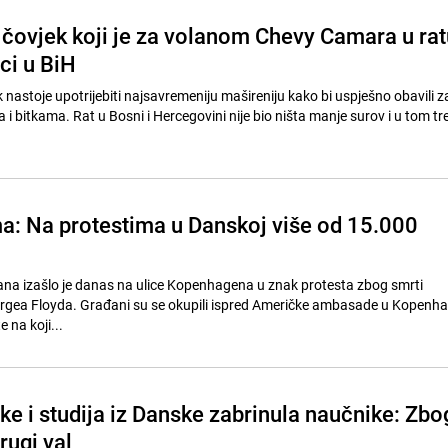
čovjek koji je za volanom Chevy Camara u rat
ci u BiH
ek nastoje upotrijebiti najsavremeniju mašireniju kako bi uspješno obavili 
najsurovijim uslovima i bitkama. Rat u Bosni i Hercegovini nije bio ništa manje surov i u to
ma: Na protestima u Danskoj više od 15.000
na izašlo je danas na ulice Kopenhagena u znak protesta zbog smrti
gea Floyda. Građani su se okupili ispred Američke ambasade u Kopenh
 na koji...
e i studija iz Danske zabrinula naučnike: Zbo
rugi val