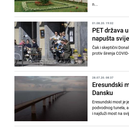
n...
01.08.20. 19:02
PET država u 
napušta svije
Čak i skeptični Dona
protiv širenja COVID-
28.07.20. 08:37
Eresundski mo
Dansku
Eresundski most je j
podvodnog tunela, a 
i najduži most na svij