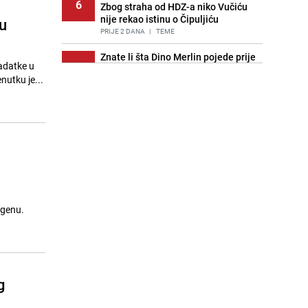
6
Zbog straha od HDZ-a niko Vučiću
nije rekao istinu o Čipuljiću
u
PRIJE 2 DANA
|
TEME
Znate li šta Dino Merlin pojede prije
zadatke u
7
izlaska na scenu? Njegov ritual
m trenutku je...
iznenadio mnoge
PRIJE 2 DANA
|
SHOWBIZ
Stručnjaci upozoravaju: Izrael ulaže
8
milione kako bi utjecao na
odgovore ChatGPT-a o Gazi
PRIJE OKO 22H
|
SVIJET
Pijana sjela za volan: Osiguranje
9
odbilo isplatu štete na vozilu koje je
slupala Anja Ljubojević
agenu.
PRIJE 2 DANA
|
BOSNA I HERCEGOVINA
Meteorolog FHMZ-a najavio kišu i
10
pad temperatura: "Jedno od
najsvježijih ljeta posljednjih
g
godina"
PRIJE OKO 6H
|
BOSNA I HERCEGOVINA