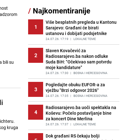
Nastavak provokacija: MUP RS
nost
/
Najkomentiranije
11
oduzeo zastavu s ljiljanima i
 nadzorom
sankcionisao vozača iz Bosanskog
Novog
Više besplatnih pregleda u Kantonu
1
Sarajevo: Građani će birati
PRIJE 2 DANA
|
BOSNA I HERCEGOVINA
ustanovu i dobijati podsjetnike
Kao iz slastičarne: Rolada od
24.07.26. 17:19
|
LOKALNE TEME
12
čokolade i kokosa bez pečenja,
jednostavan desert bez imalo muke
Slaven Kovačević za
2
Radiosarajevo.ba nakon odluke
PRIJE 2 DANA
|
RECEPTI
Suda BiH: "Očekivao sam potvrdu
 bili su
moje kandidature"
Tajna savršenog makedonskog
13
ajvara: Stari recept za kremast i
24.07.26. 17:30
|
BOSNA I HERCEGOVINA
bogat okus
Pogledajte obuku EUFOR-a za
PRIJE 2 DANA
|
RECEPTI
3
vježbu "Brzi odgovor 2026"
Tuga potresla grad na Uni:
24.07.26. 17:35
|
BOSNA I HERCEGOVINA
14
i
Preminula Lejla Muhić (39),
sugrađani u nevjerici
Radiosarajevo.ba uoči spektakla na
4
Koševu: Počelo postavljanje bine
PRIJE 2 DANA
|
BOSNA I HERCEGOVINA
za koncert Dine Merlina
ichteru.
Borba trajala satima: Pogledajte
24.07.26. 17:37
|
LOKALNE TEME
15
'grdosiju' od skoro tri metra koju su
braća izvukla iz mora
Dok građani RS čekaju bolji