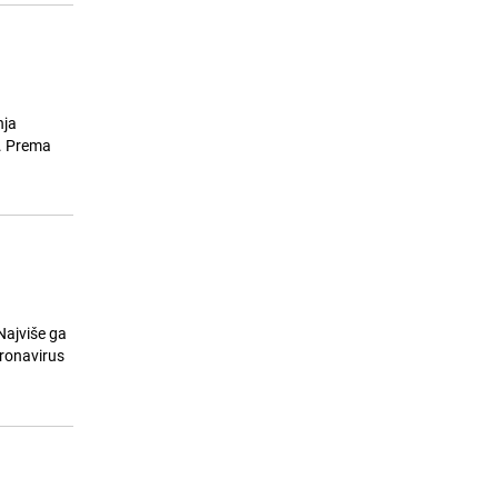
nja
e. Prema
Najviše ga
oronavirus