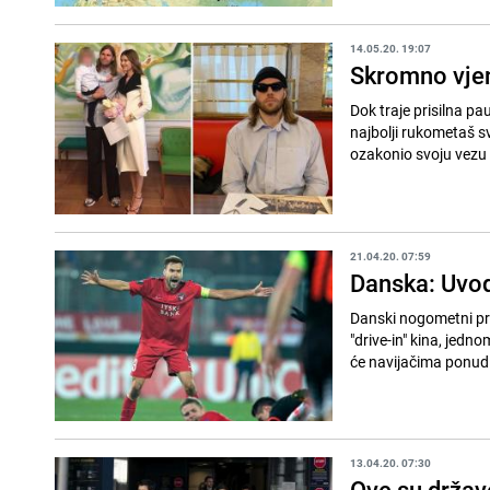
14.05.20. 19:07
Skromno vjen
Dok traje prisilna pa
najbolji rukometaš s
ozakonio svoju vezu s
21.04.20. 07:59
Danska: Uvod
Danski nogometni prv
"drive-in" kina, jedn
će navijačima ponudit
13.04.20. 07:30
Ove su držav