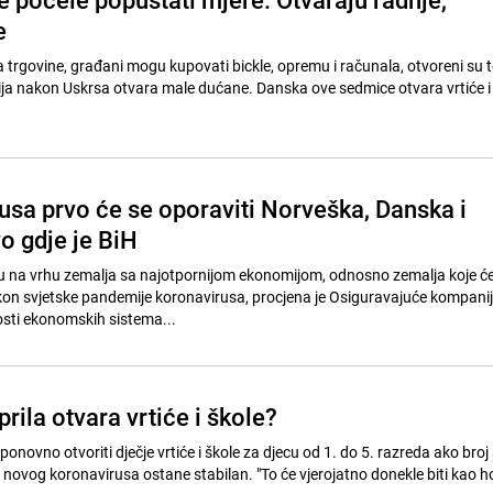
e
trgovine, građani mogu kupovati bickle, opremu i računala, otvoreni su t
trija nakon Uskrsa otvara male dućane. Danska ove sedmice otvara vrtiće i 
usa prvo će se oporaviti Norveška, Danska i
o gdje je BiH
u na vrhu zemalja sa najotpornijom ekonomijom, odnosno zemalja koje će
kon svjetske pandemije koronavirusa, procjena je Osiguravajuće kompani
osti ekonomskih sistema...
rila otvara vrtiće i škole?
ponovno otvoriti dječje vrtiće i škole za djecu od 1. do 5. razreda ako broj
 novog koronavirusa ostane stabilan. "To će vjerojatno donekle biti kao ho