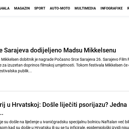
HALA
MAGAZIN
SPORT
AUTO-MOTO
MULTIMEDIA
INFOGRAFIKE
 Sarajeva dodijeljeno Madsu Mikkelsenu
ikkelsen dobitnik je nagrade Počasno Srce Sarajeva 26. Sarajevo Film F
e za izuzetan doprinos filmskoj umjetnosti. Tokom festivala Mikkelsen će 
stivalska publik...
j u Hrvatskoj: Došle liječiti psorijazu? Jedna
..
oje su došle na liječenje u ivanićgradsku specijalnu bolnicu Naftalan već bi
 kad su došle u Hrvatsku ili su se tu inficirale, epidemiološki izvidi nisu ri