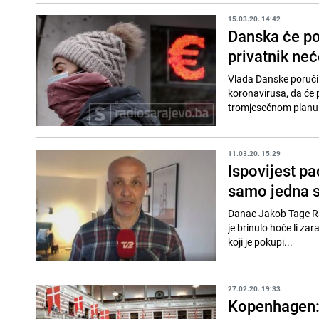
15.03.20. 14:42
Danska će pok
privatnik neć
Vlada Danske poručil
koronavirusa, da će 
tromjesečnom planu p
11.03.20. 15:29
Ispovijest pa
samo jedna s
Danac Jakob Tage Ram
je brinulo hoće li za
koji je pokupi...
27.02.20. 19:33
Kopenhagen: 