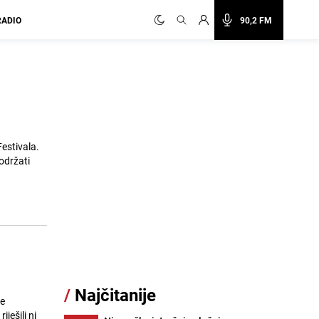
RADIO
90,2 FM
estivala.
održati
/
Najčitanije
le
ješili ni