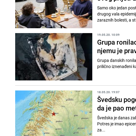
Samo oko jedan post
drugog vala epidemij
zaraznih bolesti, a stu
19.05.20. 10:09
Grupa ronilac
njemu je pra
Grupa danskih ronilac
18.05.20. 19:07
Švedsku pogod
da je pao me
Švedska je danas zabi
Potres je imao epicentar kod velikog rudni
za...