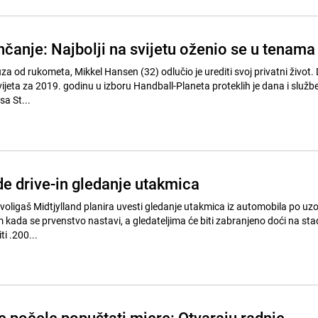
čanje: Najbolji na svijetu oženio se u tenama
uza od rukometa, Mikkel Hansen (32) odlučio je urediti svoj privatni život.
vijeta za 2019. godinu u izboru Handball-Planeta proteklih je dana i služb
a St...
e drive-in gledanje utakmica
oligaš Midtjylland planira uvesti gledanje utakmica iz automobila po uz
om kada se prvenstvo nastavi, a gledateljima će biti zabranjeno doći na sta
i .200...
e počele popuštati mjere: Otvaraju radnje,