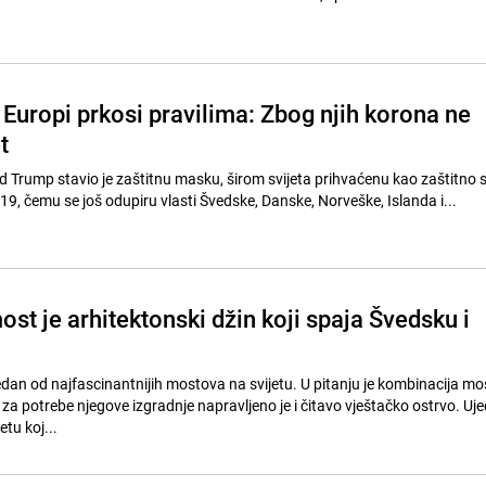
Europi prkosi pravilima: Zbog njih korona ne
t
ld Trump stavio je zaštitnu masku, širom svijeta prihvaćenu kao zaštitno 
19, čemu se još odupiru vlasti Švedske, Danske, Norveške, Islanda i...
st je arhitektonski džin koji spaja Švedsku i
edan od najfascinantnijih mostova na svijetu. U pitanju je kombinacija mos
za potrebe njegove izgradnje napravljeno je i čitavo vještačko ostrvo. Uje
etu koj...