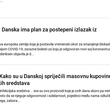
...
: Danska ima plan za postepeni izlazak iz
va europska zemlja koja je postavila vremenski okvir za smanjenje bloka
jom COVID-19, zarazne bolesti za koju je odgovoran novi soj koronaviru
eriksen objavila je d...
: Kako su u Danskoj spriječili masovnu kupovin
kih sredstava
infekcijska sredstva... sve su ovo proizvodi koje je ovih dana skoro pa n
sto da se njeguje odgovornost i solidarnost, pojedinci među nama odlučil
ega, zabora...