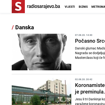
VIJESTI
BIZNIS
METROMA
/
Danska
07.08.20. 14:40
Počasno Srce
Danski glumac Mads M
Nagrada se dodjeljuj
Masterclass koji će fe
02.08.20. 20:42
Koronamisteri
je preminula.
Jesu li tri Dankinje k
zaražene koronavirusom