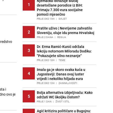
Njemačka istražuje slučaj
1
desetočlane porodice iz BiH:
Primaju 7.300 eura socijalne
pomoći mjesečno
PRIJE OKO 19H
|
SVIJET
Pratite uživo | Nevrijeme zahvatilo
2
Sloveniju, oluje idu prema Hrvatskoj
PRIJE 2 DANA
|
REGIJA
sredstvo
Dr. Erma Ramić-Kunić održala
3
lekciju notornom Miloradu Dodiku:
"Pokazujete silno neznanje"
PRIJE OKO 18H
|
TEME
Imala ga je skoro svaka kuća u
4
Jugoslaviji: Danas ovaj luster
vrijedi i nekoliko hiljada eura
PRIJE OKO 10H
|
ZANIMLJIVOSTI
ta i
Bolja alternativa izbjeljivaču: Kako
dno ovo je
5
održati WC školjku čistom?
PRIJE 1 DAN
|
ŽIVOT I STIL
Agić kritizira političare u Bugojnu: