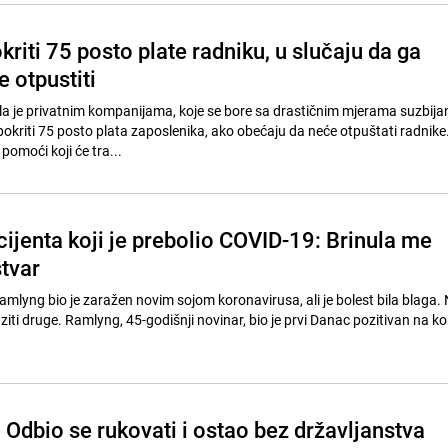
riti 75 posto plate radniku, u slučaju da ga
e otpustiti
a je privatnim kompanijama, koje se bore sa drastičnim mjerama suzbija
pokriti 75 posto plata zaposlenika, ako obećaju da neće otpuštati radnik
omoći koji će tra...
cijenta koji je prebolio COVID-19: Brinula me
tvar
lyng bio je zaražen novim sojom koronavirusa, ali je bolest bila blaga. 
raziti druge. Ramlyng, 45-godišnji novinar, bio je prvi Danac pozitivan na k
Odbio se rukovati i ostao bez državljanstva