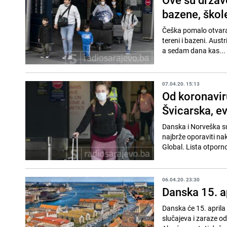
bazene, škol
Češka pomalo otvara 
tereni i bazeni. Aus
a sedam dana kas...
07.04.20. 15:13
Od koronavir
Švicarska, ev
Danska i Norveška s
najbrže oporaviti na
Global. Lista otporn
06.04.20. 23:30
Danska 15. ap
Danska će 15. aprila 
slučajeva i zaraze od