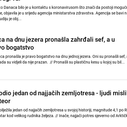
o Danaca bilo je u kontaktu s koronavirusom što znači da postoji moguć
e, objavila je u srijedu agencija ministarstva zdravstva. Agencija se bavi
diju je obj...
a na dnu jezera pronašla zahrđali sef, a u
vo bogatstvo
a pronašla je pravo bogatstvo na dnu jednoj jezera. Oni su pronašli sef, a
prilično iznenađeni kada su vidjeli da nije prazan. // Pronašli su plastičnu kesu u kojoj su bil...
io jedan od najjačih zemljotresa - ljudi mislil
teor
lježila jedan od najjačih zemljotresa u svojoj historiji, magnitude 4,1 po R
ka željeza. // Inače, najjači potres sjeverno od Arktičkog kruga