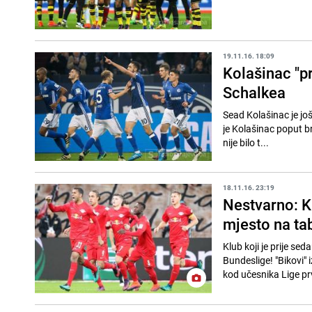
19.11.16. 18:09
Kolašinac "pr
Schalkea
Sead Kolašinac je jo
je Kolašinac poput br
nije bilo t...
18.11.16. 23:19
Nestvarno: K
mjesto na tab
Klub koji je prije se
Bundeslige! "Bikovi" 
kod učesnika Lige pr