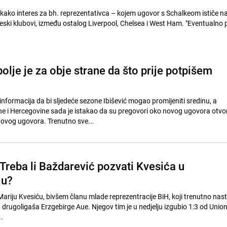
 kako interes za bh. reprezentativca – kojem ugovor s Schalkeom ističe 
leski klubovi, između ostalog Liverpool, Chelsea i West Ham. "Eventualno
bolje je za obje strane da što prije potpišem
nformacija da bi sljedeće sezone Ibišević mogao promijeniti sredinu, a
e i Hercegovine sada je istakao da su pregovori oko novog ugovora otvor
vog ugovora. Trenutno sve...
 Treba li Baždarević pozvati Kvesića u
ju?
Mariju Kvesiću, bivšem članu mlade reprezentracije BiH, koji trenutno nas
rugoligaša Erzgebirge Aue. Njegov tim je u nedjelju izgubio 1:3 od Union
..