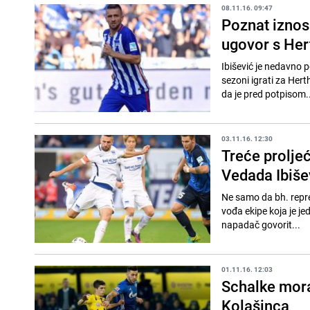
08.11.16. 09:47
Poznat iznos 
ugovor s He
Ibišević je nedavno p
sezoni igrati za Hert
da je pred potpisom..
03.11.16. 12:30
Treće prolje
Vedada Ibiše
Ne samo da bh. repre
vođa ekipe koja je je
napadač govorit...
01.11.16. 12:03
Schalke mora 
Kolašinca