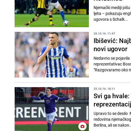
Njemački mediji pišu
ljeta – pokazuju eng
ugovora s Schalk...
28.10.16. 11:47
Ibišević: Naj
novi ugovor
Nedavno se pojavila i
reprezentativac Bosn
"Razgovaramo oko no
25.10.16. 18:11
Svi ga hvale:
reprezentaci
Upravo to se desilo 
redovima njemačkog d
Berlina, ali se nakon.