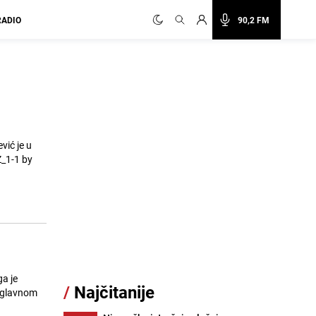
RADIO
90,2 FM
vić je u
Z_1-1 by
a je
/
Najčitanije
 uglavnom