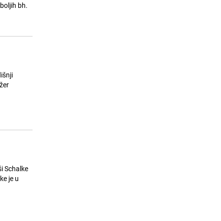
25.07.26. 13:11
|
TECH
boljih bh.
šnji
žer
i Schalke
ke je u