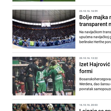
23.10.16. 16:59
Bolje majka 
transparent 
Na navijačkom transp
upućena navijačkoj g
berlinske Herthe poruč
20.10.16. 13:22
Izet Hajrović
formi
Bosanskohercegovački
Werdera, dao šansu da
povratak samopouzd
16.10.16. 20:03
Leipzig se p