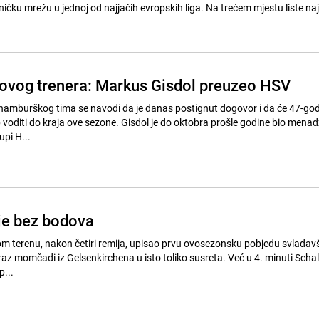
ičku mrežu u jednoj od najjačih evropskih liga. Na trećem mjestu liste naj
ovog trenera: Markus Gisdol preuzeo HSV
amburškog tima se navodi da je danas postignut dogovor i da će 47-godi
b voditi do kraja ove sezone. Gisdol je do oktobra prošle godine bio menad
pi H...
lje bez bodova
m terenu, nakon četiri remija, upisao prvu ovosezonsku pobjedu svladavš
poraz momčadi iz Gelsenkirchena u isto toliko susreta. Već u 4. minuti Schal
...