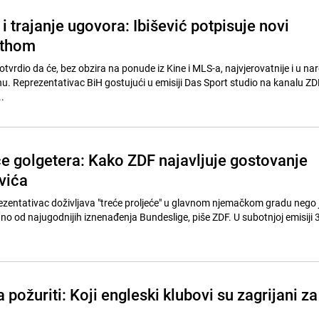
i trajanje ugovora: Ibišević potpisuje novi
rthom
otvrdio da će, bez obzira na ponude iz Kine i MLS-a, najvjerovatnije i u na
hu. Reprezentativac BiH gostujući u emisiji Das Sport studio na kanalu ZD
.
će golgetera: Kako ZDF najavljuje gostovanje
vića
zentativac doživljava "treće proljeće" u glavnom njemačkom gradu nego j
dno od najugodnijih iznenađenja Bundeslige, piše ZDF. U subotnjoj emisiji 
požuriti: Koji engleski klubovi su zagrijani za