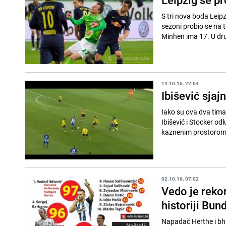
S tri nova boda Leipz
sezoni probio se na t
Minhen ima 17. U dru
14.10.16. 22:04
Ibišević sjaj
Iako su ova dva tim
Ibišević i Stocker od
kaznenim prostorom
02.10.16. 07:02
Vedo je rekor
historiji Bun
Napadač Herthe i bh.