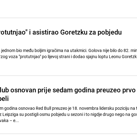
otutnjao" i asistirao Goretzku za pobjedu
š jednom bio među boljim igračima na utakmici. Golova nije bilo do 82. mi
zog voza "protutnjao" po lijevoj strani i dodao sjajnu loptu Leonu Goretz
lub osnovan prije sedam godina preuzeo prvo
eli
dam godina osnovao Red Bull preuzeo je 18. novembra lidersku poziciju na 
iz Leipziga su postigli osmu pobjedu u sezoni i to nigdje drugo nego na g
vaka – e...