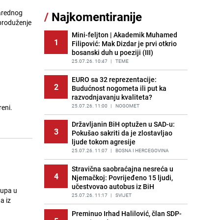
Nastavak provokacija: MUP RS
narednog
/
Najkomentiranije
11
oduzeo zastavu s ljiljanima i
 produženje
sankcionisao vozača iz Bosanskog
Novog
Mini-feljton | Akademik Muhamed
1
Filipović: Mak Dizdar je prvi otkrio
PRIJE 2 DANA
|
BOSNA I HERCEGOVINA
bosanski duh u poeziji (III)
Borba trajala satima: Pogledajte
25.07.26. 10:47
|
TEME
12
'grdosiju' od skoro tri metra koju su
braća izvukla iz mora
EURO sa 32 reprezentacije:
2
Budućnost nogometa ili put ka
PRIJE 2 DANA
|
SVIJET
razvodnjavanju kvaliteta?
Gosti iz Njemačke napravili požar u
25.07.26. 11:00
|
NOGOMET
eni.
13
apartmanu u Istri, vlasniku se
smijali i pokazivali srednji prst
Državljanin BiH optužen u SAD-u:
3
Pokušao sakriti da je zlostavljao
PRIJE 1 DAN
|
REGIJA
ljude tokom agresije
Jedan od najvećih gradova nije na
25.07.26. 11:07
|
BOSNA I HERCEGOVINA
14
listi: Ovo su lokacije prvih Lidl
prodavnica u BiH
Stravična saobraćajna nesreća u
4
Njemačkoj: Povrijeđeno 15 ljudi,
PRIJE OKO 17H
|
BOSNA I HERCEGOVINA
učestvovao autobus iz BiH
tupa u
Kako očistiti staklo od tuš-kabina:
25.07.26. 11:17
|
SVIJET
a iz
15
Jednostavni savjeti za očuvanje
sjaja
Preminuo Irhad Halilović, član SDP-