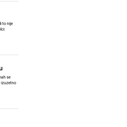
 to nije
ci:
u
mah se
e izuzetno