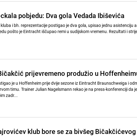
ckala pobjedu: Dva gola Vedada Ibiševića
kluba i bh. reprezentacije postigao je dva gola, upisao jednu asistenciju ali
edu pošto je Eintracht iščupao remi u sudijskom vremenu. Rezultati i strijel
Bičakčić prijevremeno produžio u Hoffenheim
stigao je u Hoffenheim prije dvije sezone iz Eintracht Braunschweiga i od
prvom timu. Trainer Julian Nagelsmann rekao je na press-konferenciji da j
im zadr...
ajrovićev klub bore se za bivšeg Bičakčićevog