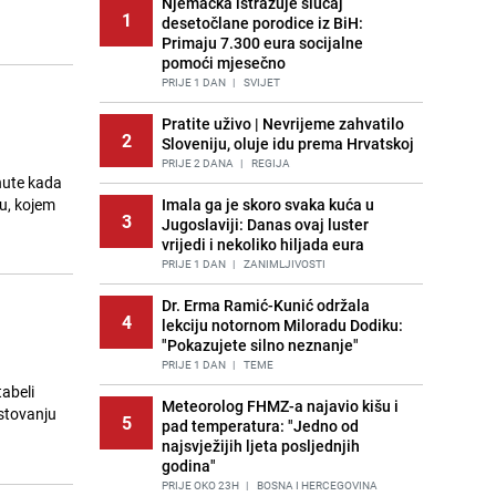
Njemačka istražuje slučaj
1
desetočlane porodice iz BiH:
Primaju 7.300 eura socijalne
pomoći mjesečno
PRIJE 1 DAN
|
SVIJET
Pratite uživo | Nevrijeme zahvatilo
2
Sloveniju, oluje idu prema Hrvatskoj
PRIJE 2 DANA
|
REGIJA
nute kada
ku, kojem
Imala ga je skoro svaka kuća u
3
Jugoslaviji: Danas ovaj luster
vrijedi i nekoliko hiljada eura
PRIJE 1 DAN
|
ZANIMLJIVOSTI
Dr. Erma Ramić-Kunić održala
4
lekciju notornom Miloradu Dodiku:
"Pokazujete silno neznanje"
PRIJE 1 DAN
|
TEME
tabeli
Meteorolog FHMZ-a najavio kišu i
ostovanju
5
pad temperatura: "Jedno od
najsvježijih ljeta posljednjih
godina"
PRIJE OKO 23H
|
BOSNA I HERCEGOVINA