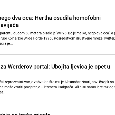
nego dva oca: Hertha osudila homofobni
navijača
arentu dugom 50 metara pisalo je 'WH96: Bolje majka, nego dva oca', a 
rupi Kölna 'Die Wilde Horde 1996'. Posredstvom društvene mreže Twitter
ila je...
 za Werderov portal: Ubojita ljevica je opet u
 reprezentativac je zahvalan što mu je Alexandar Nouri, novi čovjek na 
 može vratiti povjerenje – i trenera i saigrača. Ali nisu samo igre razlog 
a...
robio na treće mjesto