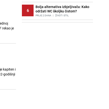
Bolja alternativa izbjeljivaču: Kako
6
održati WC školjku čistom?
PRIJE 2 DANA
|
ŽIVOT I STIL
rednoj
Agić kritizira političare u Bugojnu:
7
F rekao je
Zbog straha od HDZ-a niko Vučiću
nije rekao istinu o Čipuljiću
PRIJE 2 DANA
|
TEME
Stručnjaci upozoravaju: Izrael ulaže
8
milione kako bi utjecao na
odgovore ChatGPT-a o Gazi
PRIJE 1 DAN
|
SVIJET
Potresna poruka imama nakon
e kapiten i
9
smrti Aldine Ljubunčić: "Dunjaluk
32-godišnji
ne vrijedi ni koliko krilo komarca"
PRIJE OKO 12H
|
BOSNA I HERCEGOVINA
Cijela regija čeka njegovu
10
progonozu: Poznati meteorolog
najavljuje veću promjenu vremena
PRIJE OKO 19H
|
REGIJA