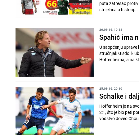
puta zatresao protivn
strijelaca u historij...
26.09.16. 10:38
Spahić ima n
U saopćenju uprave h
stručnjak Gisdol klu
Hoffenheima, a na klu
25.09.16. 20:10
Schalke i da
Hoffenheim je na svo
2:1, što je bio peti 
vodstvo doveo Choup