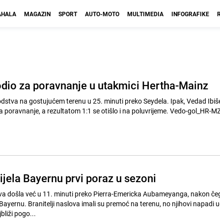
HALA
MAGAZIN
SPORT
AUTO-MOTO
MULTIMEDIA
INFOGRAFIKE
odio za poravnanje u utakmici Hertha-Mainz
dstva na gostujućem terenu u 25. minuti preko Seydela. Ipak, Vedad Ibiše
a poravnanje, a rezultatom 1:1 se otišlo i na poluvrijeme. Vedo-gol_HR-M
ijela Bayernu prvi poraz u sezoni
va došla već u 11. minuti preko Pierra-Emericka Aubameyanga, nakon čeg
a Bayernu. Branitelji naslova imali su premoć na terenu, no njihovi napadi
bliži pogo...