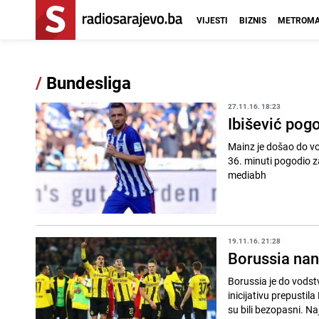
VIJESTI
BIZNIS
METROMA
/
Bundesliga
27.11.16. 18:23
Ibišević pog
Mainz je došao do vo
36. minuti pogodio z
mediabh
19.11.16. 21:28
Borussia nan
Borussia je do vodst
inicijativu prepustil
su bili bezopasni. Naj