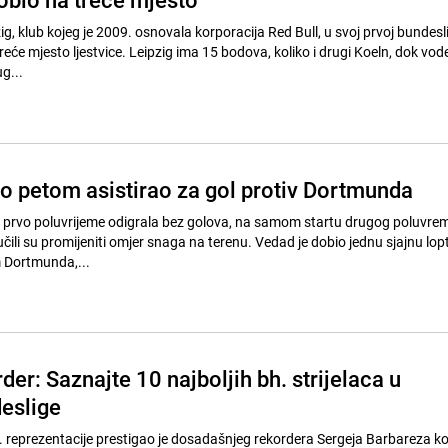
ig, klub kojeg je 2009. osnovala korporacija Red Bull, u svoj prvoj bundesl
reće mjesto ljestvice. Leipzig ima 15 bodova, koliko i drugi Koeln, dok vod
g...
no petom asistirao za gol protiv Dortmunda
a prvo poluvrijeme odigrala bez golova, na samom startu drugog poluvre
lučili su promijeniti omjer snaga na terenu. Vedad je dobio jednu sjajnu lop
 Dortmunda,...
der: Saznajte 10 najboljih bh. strijelaca u
deslige
 reprezentacije prestigao je dosadašnjeg rekordera Sergeja Barbareza koj