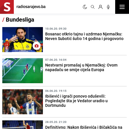
Otvor
/
Bundesliga
10.06.20. 09:30
Bosanac otkrio tajnu i uzdrmao Njemačku:
Neven Subotić šutio 14 godina i progovorio
07.06.20. 16:04
Nestvarni promašaj u Njemačkoj: Ovom
napadaču se smije cijela Europa
06.06.20. 19:15
Ibišević i igrači ponovo oduševili:
Pogledajte šta je Vedator uradio u
Dortmundu
28.05.20. 21:20
Definitivno: Nakon Ibiševića i Bičakčića na