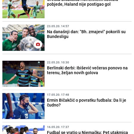
pobjede, Haland nije postigao gol
23.05.20. 14:57
Na današnji dan: "Bh. zmajevi" pokorili su
Bundesligu
22.05.20. 10:30
Berlinski derbi: Ibišević večeras ponovo na
terenu, željan novih golova
17.05.20. 17:48
Ermin Bičakčić o povratku fudbala: Da li je
čudno?
16.05.20. 17:37
Fudbal se vratio u Njemačku: Pet utakmica