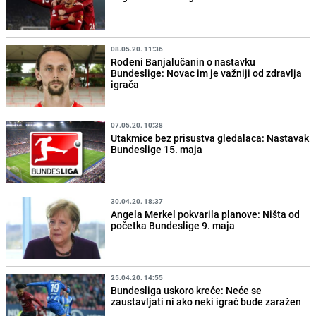
08.05.20. 11:36
Rođeni Banjalučanin o nastavku
Bundeslige: Novac im je važniji od zdravlja
igrača
07.05.20. 10:38
Utakmice bez prisustva gledalaca: Nastavak
Bundeslige 15. maja
30.04.20. 18:37
Angela Merkel pokvarila planove: Ništa od
početka Bundeslige 9. maja
25.04.20. 14:55
Bundesliga uskoro kreće: Neće se
zaustavljati ni ako neki igrač bude zaražen