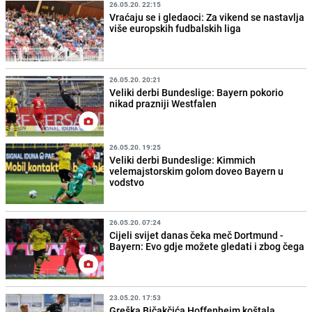
26.05.20. 22:15
Vraćaju se i gledaoci: Za vikend se nastavlja
više europskih fudbalskih liga
26.05.20. 20:21
Veliki derbi Bundeslige: Bayern pokorio
nikad prazniji Westfalen
26.05.20. 19:25
Veliki derbi Bundeslige: Kimmich
velemajstorskim golom doveo Bayern u
vodstvo
26.05.20. 07:24
Cijeli svijet danas čeka meč Dortmund -
Bayern: Evo gdje možete gledati i zbog čega
23.05.20. 17:53
Greška Bičakčića Hoffenheim koštala