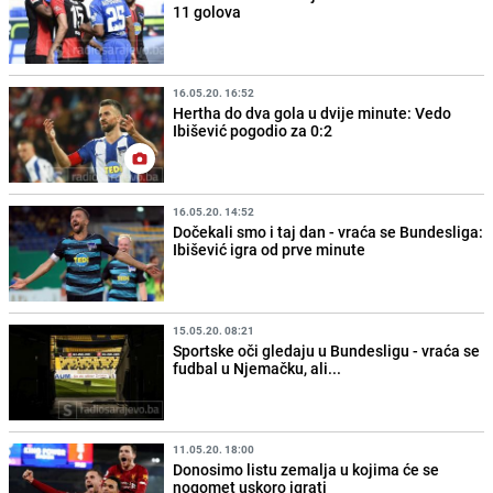
11 golova
16.05.20. 16:52
Hertha do dva gola u dvije minute: Vedo
Ibišević pogodio za 0:2
16.05.20. 14:52
Dočekali smo i taj dan - vraća se Bundesliga:
Ibišević igra od prve minute
15.05.20. 08:21
Sportske oči gledaju u Bundesligu - vraća se
fudbal u Njemačku, ali...
11.05.20. 18:00
Donosimo listu zemalja u kojima će se
nogomet uskoro igrati