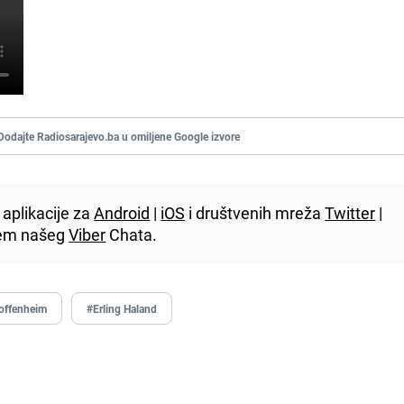
Dodajte Radiosarajevo.ba u omiljene Google izvore
aplikacije za
Android
|
iOS
i društvenih mreža
Twitter
|
utem našeg
Viber
Chata.
offenheim
#Erling Haland