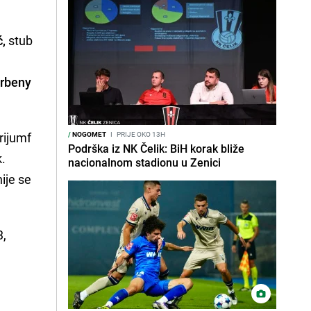
ć,
stub
rbeny
rijumf
/
NOGOMET
I
PRIJE OKO 13H
Podrška iz NK Čelik: BiH korak bliže
k.
nacionalnom stadionu u Zenici
ije se
3,