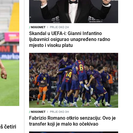
/
NOGOMET
I
PRIJE OKO 2H
Skandal u UEFA-i: Gianni Infantino
ljubavnici osigurao unapređeno radno
mjesto i visoku platu
/
NOGOMET
I
PRIJE OKO 3H
Fabrizio Romano otkrio senzaciju: Ovo je
transfer koji je malo ko očekivao
 četiri