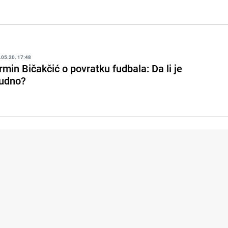
.05.20. 17:48
rmin Bičakčić o povratku fudbala: Da li je
udno?