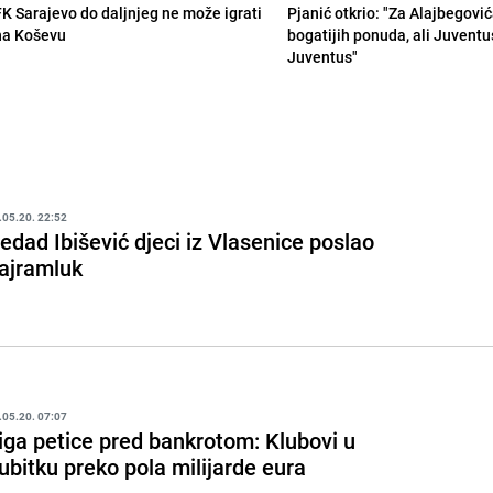
FK Sarajevo do daljnjeg ne može igrati
Pjanić otkrio: "Za Alajbegovića
na Koševu
bogatijih ponuda, ali Juventu
Juventus"
.05.20. 22:52
edad Ibišević djeci iz Vlasenice poslao
ajramluk
.05.20. 07:07
iga petice pred bankrotom: Klubovi u
ubitku preko pola milijarde eura