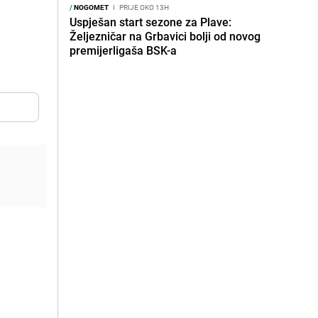
/
NOGOMET
I
PRIJE OKO 13H
Uspješan start sezone za Plave:
Željezničar na Grbavici bolji od novog
premijerligaša BSK-a