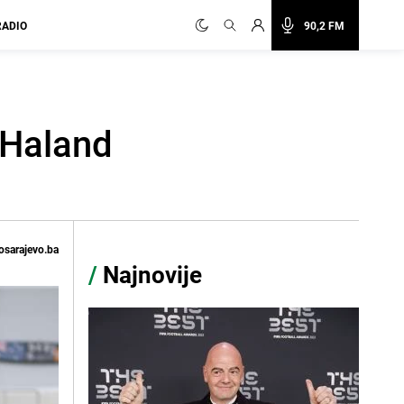
RADIO
90,2 FM
 Haland
osarajevo.ba
/
Najnovije