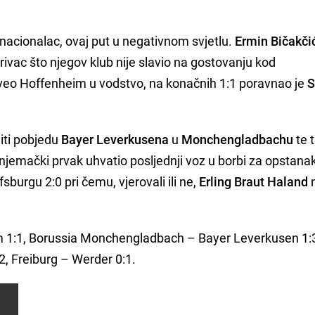
rnacionalac, ovaj put u negativnom svjetlu.
Ermin Bičakči
krivac što njegov klub nije slavio na gostovanju kod
eo Hoffenheim u vodstvo, na konačnih 1:1 poravnao je
S
iti pobjedu
Bayer Leverkusena
u
Monchengladbachu
te t
 njemački prvak uhvatio posljednji voz u borbi za opstana
sburgu 2:0 pri čemu, vjerovali ili ne,
Erling Braut Haland
n
 1:1, Borussia Monchengladbach – Bayer Leverkusen 1:
, Freiburg – Werder 0:1.