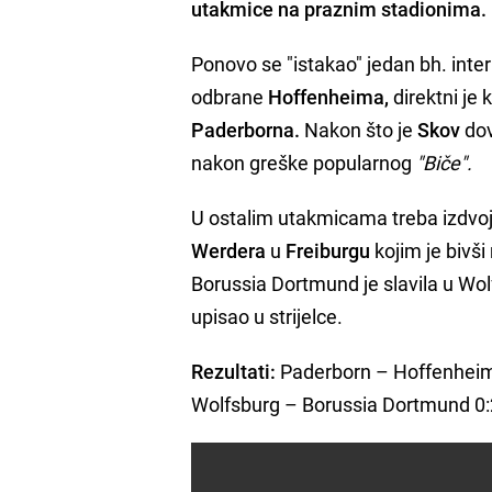
utakmice na praznim stadionima.
Ponovo se "istakao" jedan bh. inte
odbrane
Hoffenheima,
direktni je 
Paderborna.
Nakon što je
Skov
dov
nakon greške popularnog
"Biče".
U ostalim utakmicama treba izdvoj
Werdera
u
Freiburgu
kojim je bivši
Borussia Dortmund je slavila u Wolf
upisao u strijelce.
Rezultati:
Paderborn – Hoffenheim
Wolfsburg – Borussia Dortmund 0:2