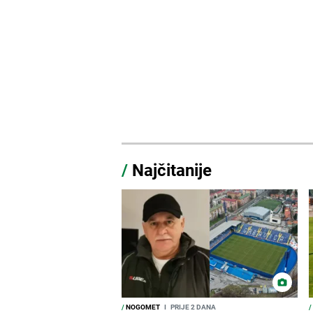
/
Najčitanije
/
NOGOMET
I
PRIJE 2 DANA
/