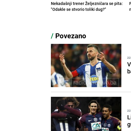
Nekadašnji trener Željezničara se pita:
"Odakle se stvorio toliki dug?"
/
Povezano
22
V
b
22
L
g