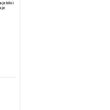
 je bilo i
s je