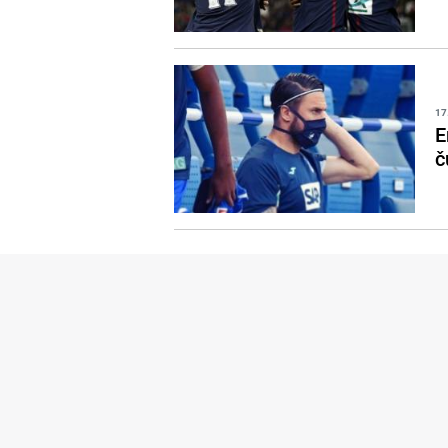
17
E
č