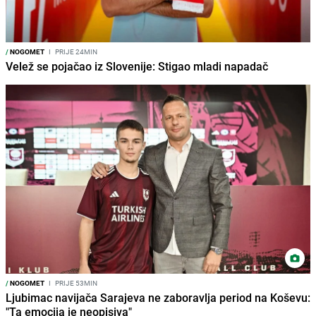
/
NOGOMET
I
PRIJE 24MIN
Velež se pojačao iz Slovenije: Stigao mladi napadač
/
NOGOMET
I
PRIJE 53MIN
Ljubimac navijača Sarajeva ne zaboravlja period na Koševu:
"Ta emocija je neopisiva"