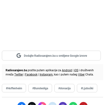
Dodajte Radiosarajevo.ba u omiljene Google izvore
Radiosarajevo.ba
pratite putem aplikacije za
Android
|
iOS
i društvenih
mreža
Twitter
|
Facebook
|
Instagram
, kao i putem našeg
Viber
Chata.
#Hoffenheim
#Bundesliga
#donacija
#Ljubuški