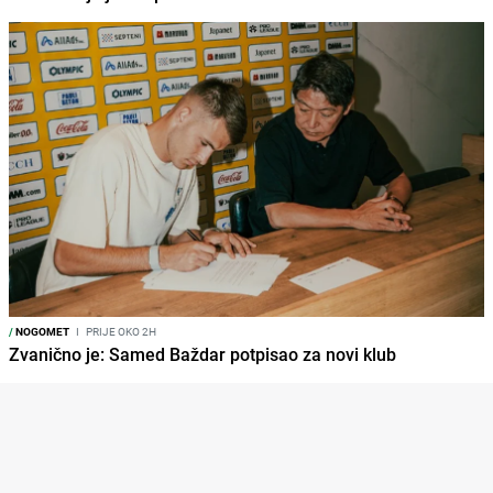
/
NOGOMET
I
PRIJE OKO 2H
Zvanično je: Samed Baždar potpisao za novi klub