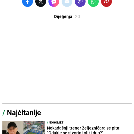
20
Dijeljenja
/
Najčitanije
/
NOGOMET
Nekadašnji trener Željezničara se pita:
"Odakle se stvorio toliki dug?"