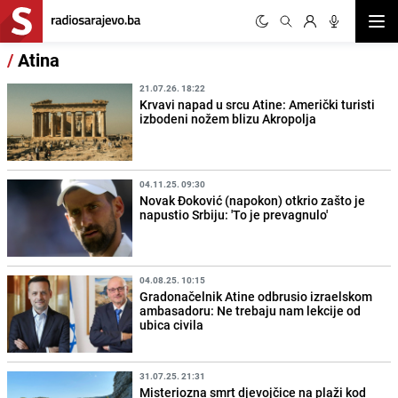
Otvor
/
Atina
21.07.26. 18:22
Krvavi napad u srcu Atine: Američki turisti
izbodeni nožem blizu Akropolja
04.11.25. 09:30
Novak Đoković (napokon) otkrio zašto je
napustio Srbiju: 'To je prevagnulo'
04.08.25. 10:15
Gradonačelnik Atine odbrusio izraelskom
ambasadoru: Ne trebaju nam lekcije od
ubica civila
31.07.25. 21:31
Misteriozna smrt djevojčice na plaži kod