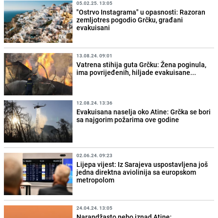
05.02.25. 13:05
"Ostrvo Instagrama" u opasnosti: Razoran
zemljotres pogodio Grčku, građani
evakuisani
13.08.24. 09:01
Vatrena stihija guta Grčku: Žena poginula,
ima povrijeđenih, hiljade evakuisane...
12.08.24. 13:36
Evakuisana naselja oko Atine: Grčka se bori
sa najgorim požarima ove godine
02.06.24. 09:23
Lijepa vijest: Iz Sarajeva uspostavljena još
jedna direktna aviolinija sa europskom
metropolom
24.04.24. 13:05
Narandžasto nebo iznad Atine: