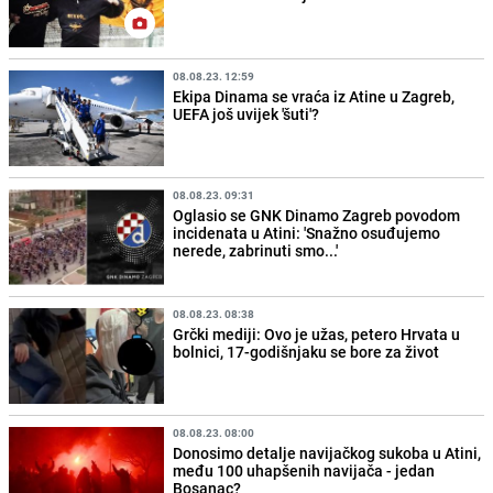
08.08.23. 12:59
Ekipa Dinama se vraća iz Atine u Zagreb,
UEFA još uvijek 'šuti'?
08.08.23. 09:31
Oglasio se GNK Dinamo Zagreb povodom
incidenata u Atini: 'Snažno osuđujemo
nerede, zabrinuti smo...'
08.08.23. 08:38
Grčki mediji: Ovo je užas, petero Hrvata u
bolnici, 17-godišnjaku se bore za život
08.08.23. 08:00
Donosimo detalje navijačkog sukoba u Atini,
među 100 uhapšenih navijača - jedan
Bosanac?