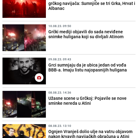
grčkog navijača: Sumnjiče se tri Grka, Hrvat i
Albanac
10.08.23. 09:50
Grčki mediji objavili do sada neviđene
snimke huligana koji su divljali Atinom
09.08.23. 09:43
Grci sumnjaju da je ubica jedan od vođa
BBB-a. Imaju listu najopasnijih huligana
08.08.23. 14:36
Užasne scene u Grčkoj: Pojavile se nove
sminke nereda u Atini
08.08.23. 13:10
Ognjen Vranješ dolio ulje na vatru objavom
nakon krvavih navijačkih obračuna u Atini