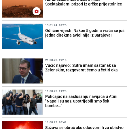
Spektakularni prizori iz grčke prijestolnice
19.01.24. 18:26
Odlične vijesti: Nakon 5 godina vraća se još
jedna direktna aviolinija iz Sarajeva!
21.08.23. 19:15
Vučić najavio: 'Sutra imam sastanak sa
Zelenskim, razgovarat ćemo u četiri oka'
11.08.23. 11:25
Policajac na saslušanju navijača u Atini:
"Napali su nas, upotrijebili smo šok
bombe..."
11.08.23. 10:41
Sužava se obruč oko odgovornih za ubistvo