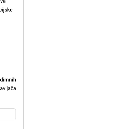
sve
cijske
 dimnih
navijača