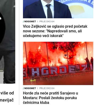
/
NOGOMET
I
PRIJE OKO 6H
Vico Zeljković se oglasio pred početak
nove sezone: "Napredovali smo, ali
očekujemo veći iskorak"
/
NOGOMET
I
PRIJE OKO 6H
 više od
Horde zla neće pratiti Sarajevo u
Mostaru: Poslali žestoku poruku
 navijač
čelnicima kluba