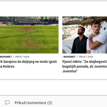
NOGOMET
I
PRIJE 1 DAN
/
NOGOMET
I
PRIJE 1 DAN
FK Sarajevo do daljnjeg ne može igrati
Pjanić otkrio: "Za Alajbegovića
na Koševu
bogatijih ponuda, ali Juventu
Juventus"
Prikaži komentare
(
2
)