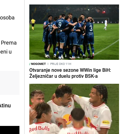
m osoba
Prema
eni u
/
NOGOMET
I
PRIJE OKO 11H
Otvaranje nove sezone WWin lige BiH:
Željezničar u duelu protiv BSK-a
Atinu