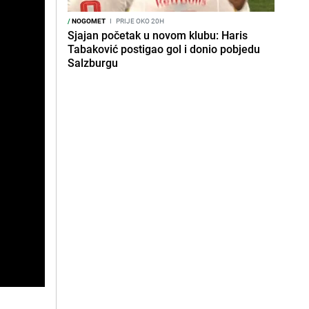
/
NOGOMET
I
PRIJE OKO 20H
Sjajan početak u novom klubu: Haris
Tabaković postigao gol i donio pobjedu
Salzburgu