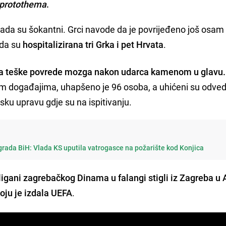
protothema
.
ada su šokantni. Grci navode da je povrijeđeno još osa
 da su
hospitalizirana tri Grka i pet Hrvata
.
ima teške povrede mozga nakon udarca kamenom u glavu.
im događajima, uhapšeno je 96 osoba, a uhićeni su odved
sku upravu gdje su na ispitivanju.
rada BiH: Vlada KS uputila vatrogasce na požarište kod Konjica
ligani zagrebačkog Dinama u falangi stigli iz Zagreba u 
oju je izdala UEFA
.