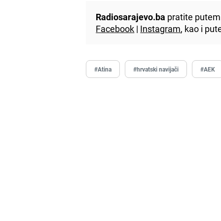
Radiosarajevo.ba
pratite putem 
Facebook
|
Instagram
, kao i p
#Atina
#hrvatski navijači
#AEK