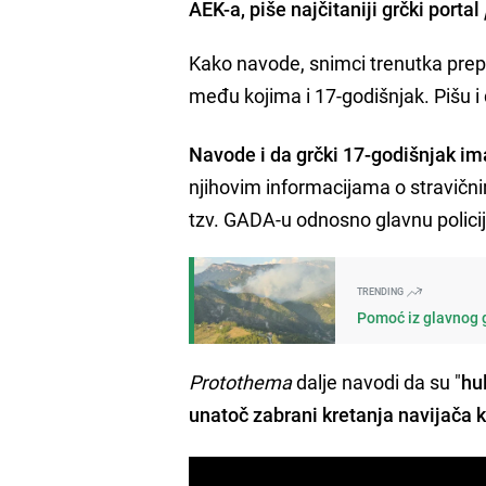
AEK-a, piše najčitaniji grčki portal
Kako navode, snimci trenutka prep
među kojima i 17-godišnjak. Pišu i
Navode i da grčki 17-godišnjak 
njihovim informacijama o stravičn
tzv. GADA-u odnosno glavnu policij
TRENDING
Pomoć iz glavnog g
Protothema
dalje navodi da su "
hu
unatoč zabrani kretanja navijača k