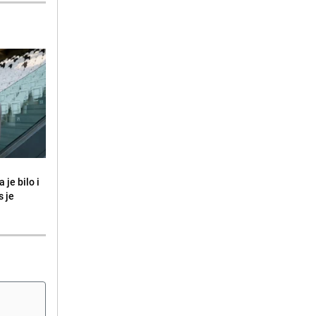
 je bilo i
s je