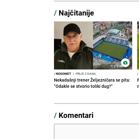
/
Najčitanije
/
NOGOMET
I
PRIJE 2 DANA
/
Nekadašnji trener Željezničara se pita:
"Odakle se stvorio toliki dug?"
/
Komentari