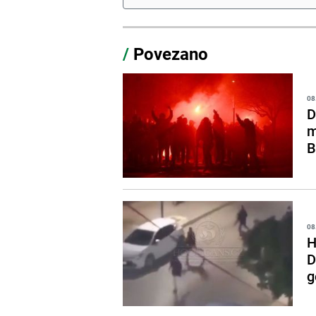
/
Povezano
08
D
m
B
08
H
D
g