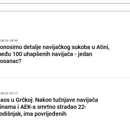
.08.23. 08:00
onosimo detalje navijačkog sukoba u Atini,
eđu 100 uhapšenih navijača - jedan
osanac?
.08.23. 07:17
aos u Grčkoj: Nakon tučnjave navijača
inama i AEK-a smrtno stradao 22-
odišnjak, ima povrijeđenih