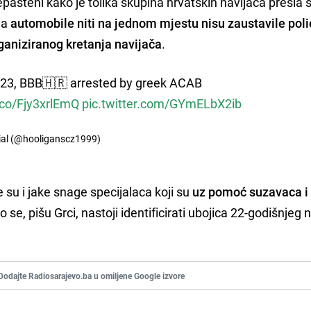
repašteni kako je tolika skupina hrvatskih navijača prešla 
da
automobile niti na jednom mjestu nisu zaustavile poli
ganiziranog kretanja navijača
.
23, BBB🇭🇷 arrested by greek ACAB
t.co/Fjy3xrlEmQ
pic.twitter.com/GYmELbX2ib
cial (@hooliganscz1999)
 su i jake snage specijalaca koji su
uz pomoć suzavaca i
o se, pišu Grci, nastoji identificirati ubojica 22-godišnjeg 
Dodajte Radiosarajevo.ba u omiljene Google izvore