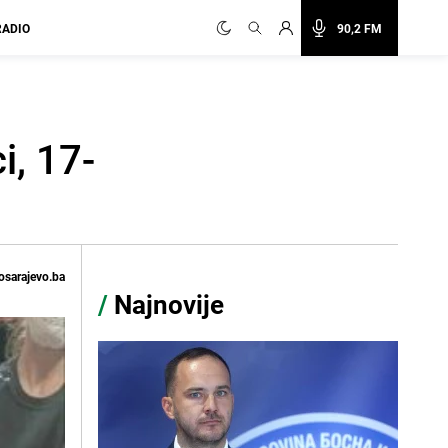
RADIO
90,2 FM
i, 17-
osarajevo.ba
/
Najnovije