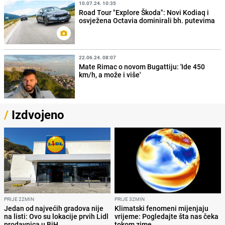
10.07.24. 10:35
Road Tour "Explore Škoda": Novi Kodiaq i
osvježena Octavia dominirali bh. putevima
22.06.24. 08:07
Mate Rimac o novom Bugattiju: 'Ide 450
km/h, a može i više'
/
Izdvojeno
PRIJE 22MIN
PRIJE 32MIN
Jedan od najvećih gradova nije
Klimatski fenomeni mijenjaju
na listi: Ovo su lokacije prvih Lidl
vrijeme: Pogledajte šta nas čeka
prodavnica u BiH
tokom zime