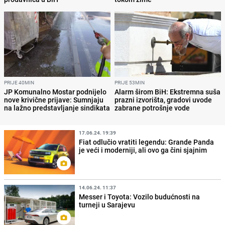
PRIJE 40MIN
PRIJE 53MIN
JP Komunalno Mostar podnijelo
Alarm širom BiH: Ekstremna suša
nove krivične prijave: Sumnjaju
prazni izvorišta, gradovi uvode
na lažno predstavljanje sindikata
zabrane potrošnje vode
17.06.24. 19:39
Fiat odlučio vratiti legendu: Grande Panda
je veći i moderniji, ali ovo ga čini sjajnim
14.06.24. 11:37
Messer i Toyota: Vozilo budućnosti na
turneji u Sarajevu