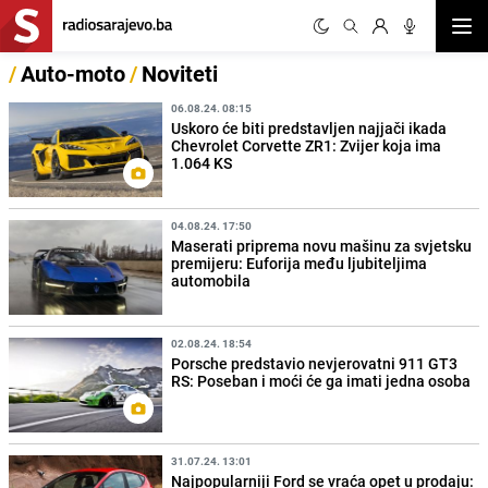
Otvor
/
Auto-moto
/
Noviteti
06.08.24. 08:15
Uskoro će biti predstavljen najjači ikada
Chevrolet Corvette ZR1: Zvijer koja ima
1.064 KS
04.08.24. 17:50
Maserati priprema novu mašinu za svjetsku
premijeru: Euforija među ljubiteljima
automobila
02.08.24. 18:54
Porsche predstavio nevjerovatni 911 GT3
RS: Poseban i moći će ga imati jedna osoba
31.07.24. 13:01
Najpopularniji Ford se vraća opet u prodaju: