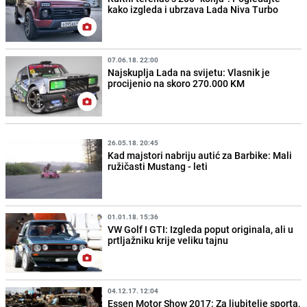
kako izgleda i ubrzava Lada Niva Turbo
07.06.18. 22:00
Najskuplja Lada na svijetu: Vlasnik je
procijenio na skoro 270.000 KM
26.05.18. 20:45
Kad majstori nabriju autić za Barbike: Mali
ružičasti Mustang - leti
01.01.18. 15:36
VW Golf I GTI: Izgleda poput originala, ali u
prtljažniku krije veliku tajnu
04.12.17. 12:04
Essen Motor Show 2017: Za ljubitelje sporta,