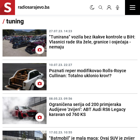
Otvor
/
tuning
27.07.23. 14:23
"Tunirana" vozila bez ikakve kontrole u BiH:
Vlasnici rade šta žele, granice i osjećaja -
nemaju
10.07.23. 22:27
Poznati reper modifikovao Rolls-Royce
Cullinan: Totalno uklonio krov!?
08.05.23. 09:56
Ograničena serija od 200 primjeraka
Audijeve 'zvijeri': ABT Audi RS6 Legacy
karavan od 760 KS
17.02.23. 10:55
"Batmobil" je mala maca: Ovaj SUV je zvijer