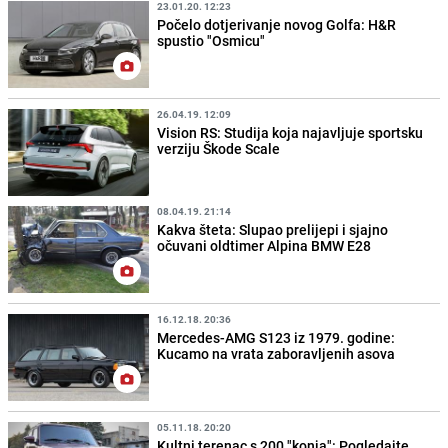
23.01.20. 12:23
Počelo dotjerivanje novog Golfa: H&R
spustio "Osmicu"
26.04.19. 12:09
Vision RS: Studija koja najavljuje sportsku
verziju Škode Scale
08.04.19. 21:14
Kakva šteta: Slupao prelijepi i sjajno
očuvani oldtimer Alpina BMW E28
16.12.18. 20:36
Mercedes-AMG S123 iz 1979. godine:
Kucamo na vrata zaboravljenih asova
05.11.18. 20:20
Kultni terenac s 200 "konja": Pogledajte