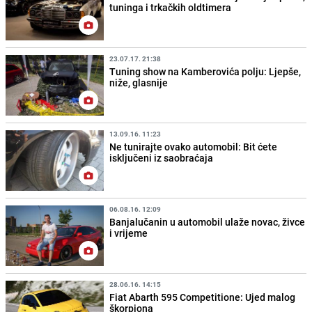
tuninga i trkačkih oldtimera
23.07.17. 21:38
Tuning show na Kamberovića polju: Ljepše,
niže, glasnije
13.09.16. 11:23
Ne tunirajte ovako automobil: Bit ćete
isključeni iz saobraćaja
06.08.16. 12:09
Banjalučanin u automobil ulaže novac, živce
i vrijeme
28.06.16. 14:15
Fiat Abarth 595 Competitione: Ujed malog
škorpiona