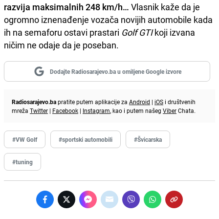
razvija maksimalnih 248 km/h…
Vlasnik kaže da je
ogromno iznenađenje vozača novijih automobile kada
ih na semaforu ostavi prastari
Golf GTI
koji izvana
ničim ne odaje da je poseban.
Dodajte Radiosarajevo.ba u omiljene Google izvore
Radiosarajevo.ba
pratite putem aplikacije za
Android
|
iOS
i društvenih
mreža
Twitter
|
Facebook
|
Instagram
, kao i putem našeg
Viber
Chata.
#VW Golf
#sportski automobili
#Švicarska
#tuning