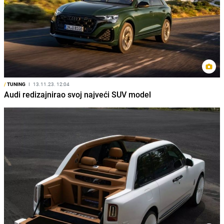
/
TUNING
I
13.11.23. 12:04
Audi redizajnirao svoj najveći SUV model