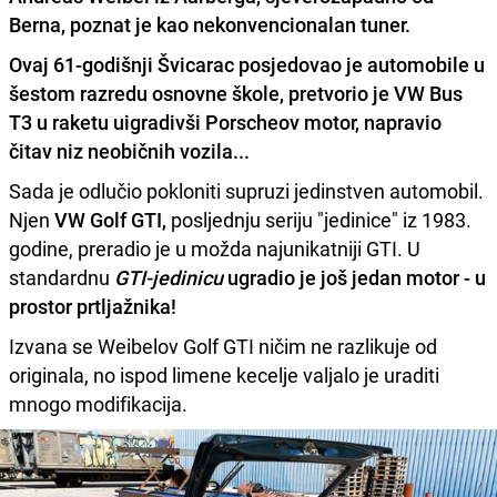
Berna, poznat je kao nekonvencionalan tuner.
Ovaj
61-godišnji Švicarac
posjedovao je automobile u
šestom razredu osnovne škole, pretvorio je
VW Bus
T3
u raketu uigradivši Porscheov motor, napravio
čitav niz neobičnih vozila...
Sada je odlučio pokloniti supruzi jedinstven automobil.
Njen
VW Golf GTI,
posljednju seriju "jedinice" iz 1983.
godine, preradio je u možda najunikatniji GTI. U
standardnu
GTI-jedinicu
ugradio je još jedan motor - u
prostor prtljažnika!
Izvana se Weibelov Golf GTI ničim ne razlikuje od
originala, no ispod limene kecelje valjalo je uraditi
mnogo modifikacija.