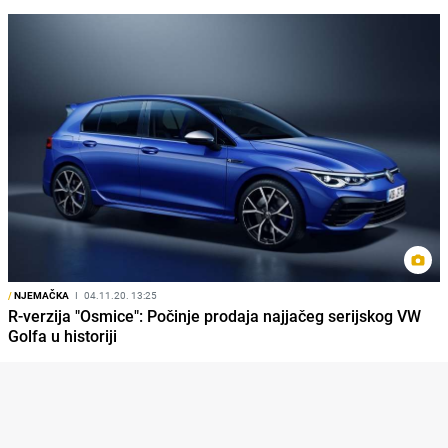
/
NJEMAČKA
I
04.11.20. 13:25
R-verzija "Osmice": Počinje prodaja najjačeg serijskog VW
Golfa u historiji