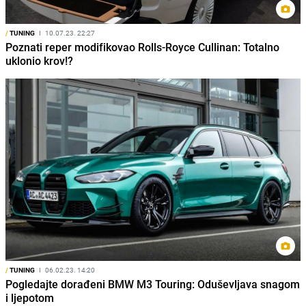
/
TUNING
I
10.07.23. 22:27
Poznati reper modifikovao Rolls-Royce Cullinan: Totalno
uklonio krov!?
/
TUNING
I
06.02.23. 14:20
Pogledajte dorađeni BMW M3 Touring: Oduševljava snagom
i ljepotom