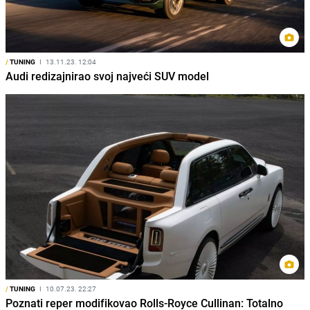
/
TUNING
I
13.11.23. 12:04
Audi redizajnirao svoj najveći SUV model
/
TUNING
I
10.07.23. 22:27
Poznati reper modifikovao Rolls-Royce Cullinan: Totalno