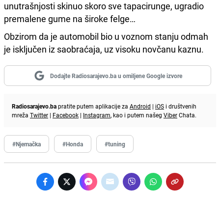
unutrašnjosti skinuo skoro sve tapacirunge, ugradio
premalene gume na široke felge…
Obzirom da je automobil bio u voznom stanju odmah
je isključen iz saobraćaja, uz visoku novčanu kaznu.
Dodajte Radiosarajevo.ba u omiljene Google izvore
Radiosarajevo.ba
pratite putem aplikacije za
Android
|
iOS
i društvenih
mreža
Twitter
|
Facebook
|
Instagram
, kao i putem našeg
Viber
Chata.
#Njemačka
#Honda
#tuning