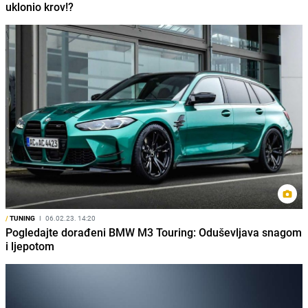
uklonio krov!?
/
TUNING
I
06.02.23. 14:20
Pogledajte dorađeni BMW M3 Touring: Oduševljava snagom
i ljepotom