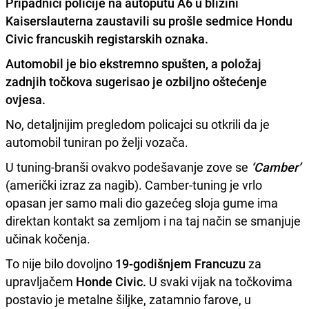
Pripadnici policije na autoputu A6 u blizini
Kaiserslauterna zaustavili su prošle sedmice Hondu
Civic francuskih registarskih oznaka.
Automobil je bio ekstremno spušten, a položaj
zadnjih točkova sugerisao je ozbiljno oštećenje
ovjesa.
No, detaljnijim pregledom policajci su otkrili da je
automobil tuniran po želji vozača.
U tuning-branši ovakvo podešavanje zove se
‘Camber’
(američki izraz za nagib). Camber-tuning je vrlo
opasan jer samo mali dio gazećeg sloja gume ima
direktan kontakt sa zemljom i na taj način se smanjuje
učinak kočenja.
To nije bilo dovoljno
19-godišnjem Francuzu
za
upravljačem
Honde Civic.
U svaki vijak na točkovima
postavio je metalne šiljke, zatamnio farove, u