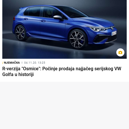
/
NJEMAČKA
I
04.11.20. 13:25
R-verzija "Osmice": Počinje prodaja najjačeg serijskog VW
Golfa u historiji