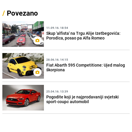
/
Povezano
11.09.16. 18:54
Skup 'alfista' na Trgu Alije Izetbegovića:
Porodica, posao pa Alfa Romeo
28.06.16. 14:15
Fiat Abarth 595 Competitione: Ujed malog
škorpiona
25.04.16. 13:39
Pogodite koji je najprodavaniji svjetski
sport-coupé automobil