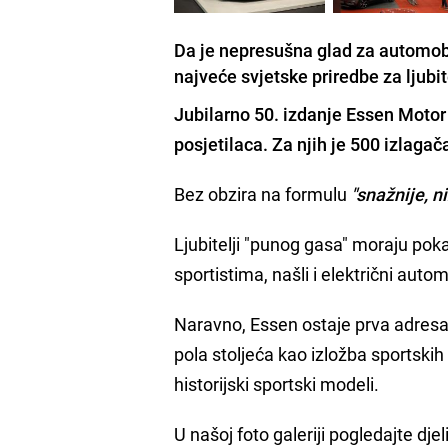
Da je nepresušna glad za automo
najveće svjetske priredbe za ljubit
Jubilarno 50. izdanje
Essen Motor
posjetilaca. Za njih je 500 izlaga
Bez obzira na formulu
"snažnije, ni
Ljubitelji "punog gasa" moraju pok
sportistima, našli i električni automo
Naravno, Essen ostaje prva adresa z
pola stoljeća kao izložba sportskih 
historijski sportski modeli.
U našoj foto galeriji pogledajte dje