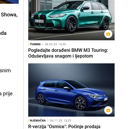
r Showa,
ada
/
TUNING
I
06.02.23. 14:20
Pogledajte dorađeni BMW M3 Touring:
Oduševljava snagom i ljepotom
asnim
 prije
/
NJEMAČKA
I
04.11.20. 13:25
R-verzija "Osmice": Počinje prodaja