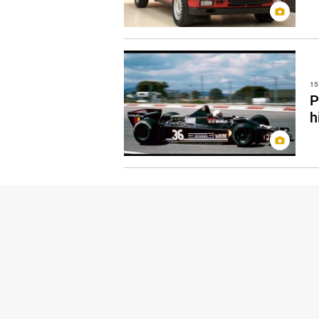
15
P
h