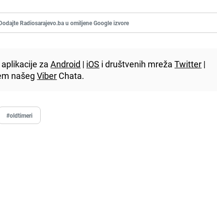
Dodajte Radiosarajevo.ba u omiljene Google izvore
aplikacije za
Android
|
iOS
i društvenih mreža
Twitter
|
utem našeg
Viber
Chata.
#oldtimeri