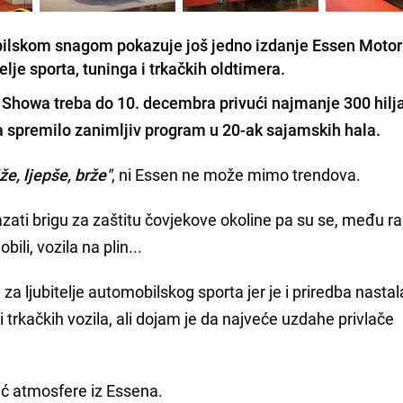
bilskom snagom pokazuje još jedno izdanje Essen Moto
elje sporta, tuninga i trkačkih oldtimera.
 Showa
treba do 10. decembra privući najmanje 300 hilj
ča spremilo zanimljiv program u 20-ak sajamskih hala.
že, ljepše, brže"
, ni Essen ne može mimo trendova.
azati brigu za zaštitu čovjekove okoline pa su se, među r
bili, vozila na plin...
a ljubitelje automobilskog sporta jer je i priredba nastala
i trkačkih vozila, ali dojam je da najveće uzdahe privlače
lić atmosfere iz Essena.