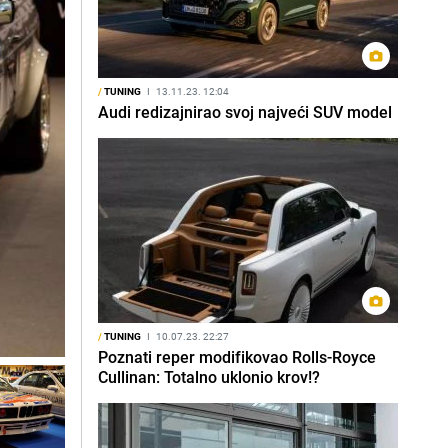
/
TUNING
I
13.11.23. 12:04
Audi redizajnirao svoj najveći SUV model
/
TUNING
I
10.07.23. 22:27
Poznati reper modifikovao Rolls-Royce
Cullinan: Totalno uklonio krov!?