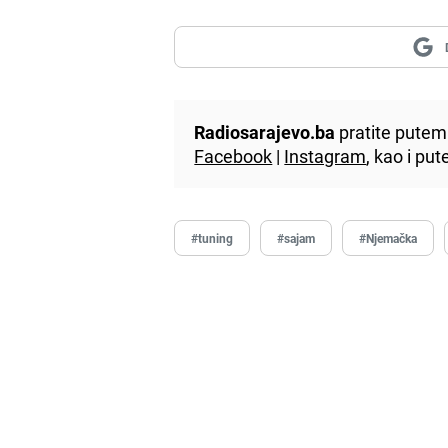
Radiosarajevo.ba
pratite putem 
Facebook
|
Instagram
, kao i p
#tuning
#sajam
#Njemačka