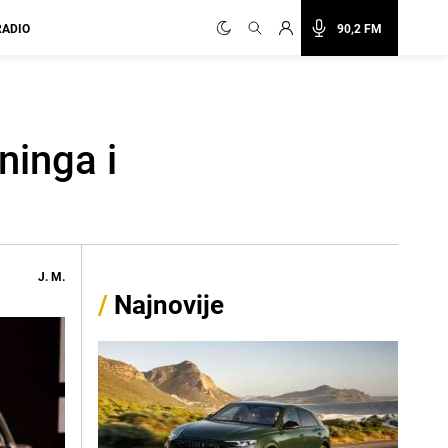
RADIO
90,2 FM
ninga i
J. M.
/
Najnovije