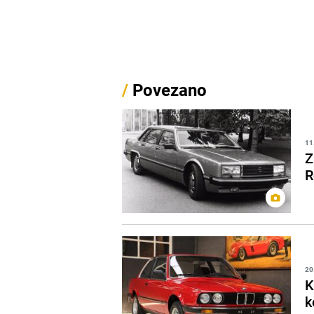
/
Povezano
11
Z
R
20
K
k