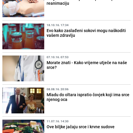
reanimaciju
18.10.16. 17:34
Evo kako zaslađeni sokovi mogu naškoditi
vašem zdravlju
07.10.16. 07:53
Morate znati - Kako vrijeme utječe na naše
srce?
08.08.16. 20:06
Mladu do oltara ispratio čovjek koji ima srce
njenog oca
11.07.16. 14:30
Ove biljke jačaju srce i krvne sudove