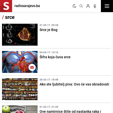
Otvor
/
srce
01.05.17. 09:28
Srce je Bog
04.04.17. 14:16
Šifra koja čuva srce
26.03.17. 18:48
Ako ste ljubitelj piva: Ovo će vas obradovati
01.03.17. 21:20
Ove namirnice štite od nastanka raka i