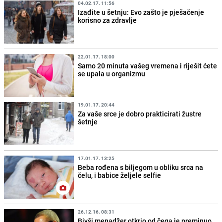
04.02.17. 11:56
Izađite u šetnju: Evo zašto je pješačenje
korisno za zdravlje
22.01.17. 18:00
Samo 20 minuta vašeg vremena i riješit ćete
se upala u organizmu
19.01.17. 20:44
Za vaše srce je dobro prakticirati žustre
šetnje
17.01.17. 13:25
Beba rođena s biljegom u obliku srca na
čelu, i babice željele selfie
26.12.16. 08:31
Bivši menadžer otkrio od čega je preminuo