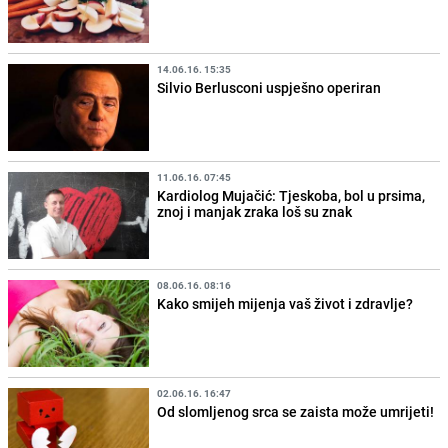
14.06.16. 15:35
Silvio Berlusconi uspješno operiran
11.06.16. 07:45
Kardiolog Mujačić: Tjeskoba, bol u prsima,
znoj i manjak zraka loš su znak
08.06.16. 08:16
Kako smijeh mijenja vaš život i zdravlje?
02.06.16. 16:47
Od slomljenog srca se zaista može umrijeti!