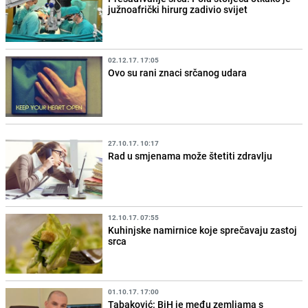
južnoafrički hirurg zadivio svijet
02.12.17. 17:05
Ovo su rani znaci srčanog udara
27.10.17. 10:17
Rad u smjenama može štetiti zdravlju
12.10.17. 07:55
Kuhinjske namirnice koje sprečavaju zastoj
srca
01.10.17. 17:00
Tabaković: BiH je među zemljama s