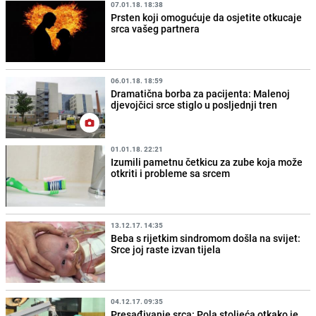
07.01.18. 18:38
Prsten koji omogućuje da osjetite otkucaje
srca vašeg partnera
06.01.18. 18:59
Dramatična borba za pacijenta: Malenoj
djevojčici srce stiglo u posljednji tren
01.01.18. 22:21
Izumili pametnu četkicu za zube koja može
otkriti i probleme sa srcem
13.12.17. 14:35
Beba s rijetkim sindromom došla na svijet:
Srce joj raste izvan tijela
04.12.17. 09:35
Presađivanje srca: Pola stoljeća otkako je