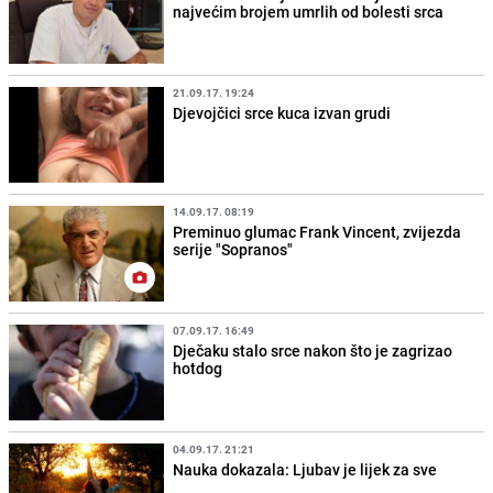
najvećim brojem umrlih od bolesti srca
21.09.17. 19:24
Djevojčici srce kuca izvan grudi
14.09.17. 08:19
Preminuo glumac Frank Vincent, zvijezda
serije "Sopranos"
07.09.17. 16:49
Dječaku stalo srce nakon što je zagrizao
hotdog
04.09.17. 21:21
Nauka dokazala: Ljubav je lijek za sve