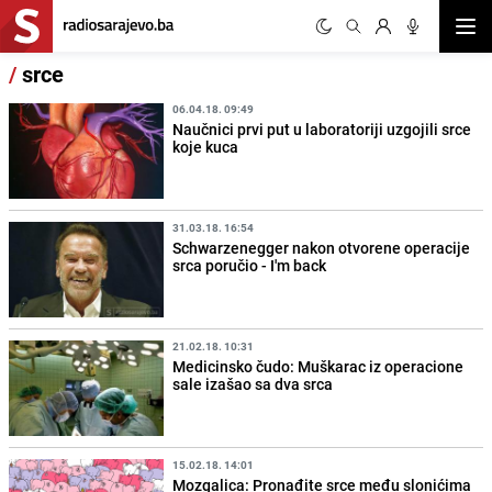
Otvor
/
srce
06.04.18. 09:49
Naučnici prvi put u laboratoriji uzgojili srce
koje kuca
31.03.18. 16:54
Schwarzenegger nakon otvorene operacije
srca poručio - I'm back
21.02.18. 10:31
Medicinsko čudo: Muškarac iz operacione
sale izašao sa dva srca
15.02.18. 14:01
Mozgalica: Pronađite srce među slonićima