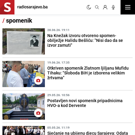
Otvor
/
spomenik
28.06.26. 19:11
Na Knežak izvoru otvoreno spomen-
obilježje Halidu Bešliću: "Nisi dao da se
izvor zamuti"
19.06.26. 17:35
Otkriven spomenik Zlatnom ljiljanu Mufidu
Tihaku: "Sloboda BiH je izborena velikim
žrtvama"
29.05.26. 10:56
Postavljen novi spomenik pripadnicima
HVO-a kod Dervente
05.05.26. 11:19
Sjećanje na ubijenu djecu Sarajeva: Odata