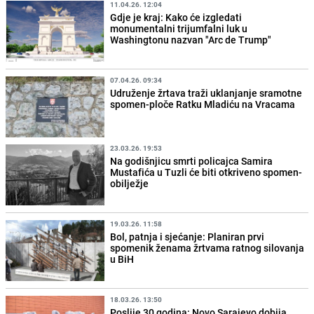
11.04.26. 12:04
Gdje je kraj: Kako će izgledati
monumentalni trijumfalni luk u
Washingtonu nazvan "Arc de Trump"
07.04.26. 09:34
Udruženje žrtava traži uklanjanje sramotne
spomen-ploče Ratku Mladiću na Vracama
23.03.26. 19:53
Na godišnjicu smrti policajca Samira
Mustafića u Tuzli će biti otkriveno spomen-
obilježje
19.03.26. 11:58
Bol, patnja i sjećanje: Planiran prvi
spomenik ženama žrtvama ratnog silovanja
u BiH
18.03.26. 13:50
Poslije 30 godina: Novo Sarajevo dobija