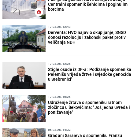
Centralni spomenik šehidima i poginulim
borcima
17.03.26. 12:43
Derventa: HVO najavio okupljanje, SNSD
donosi rezoluciju i zakonski paket protiv
veličanja NDH
17.03.26. 12:25
Stigle osude iz DF-a: 'Podizanje spomenika
Pelemišu vrijeđa žrtve i svjedoke genocida
u Srebrenici'
17.03.26. 10:25
Udruženje žrtava o spomeniku ratnom
zločincu u Šekovićima: "Još jedna uvreda i
ponižavanje"
05.03.26. 14:32
Građani Sarajeva o spomeniku Franzu