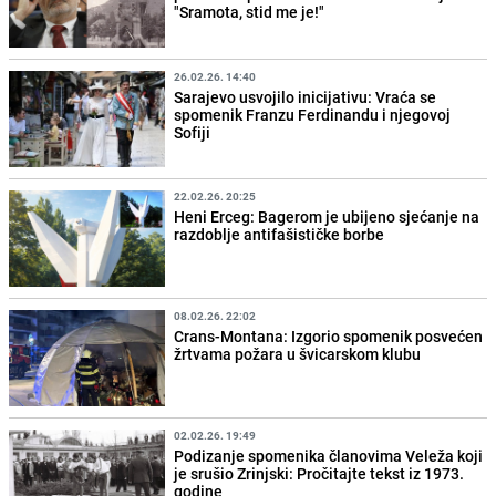
"Sramota, stid me je!"
26.02.26. 14:40
Sarajevo usvojilo inicijativu: Vraća se
spomenik Franzu Ferdinandu i njegovoj
Sofiji
22.02.26. 20:25
Heni Erceg: Bagerom je ubijeno sjećanje na
razdoblje antifašističke borbe
08.02.26. 22:02
Crans-Montana: Izgorio spomenik posvećen
žrtvama požara u švicarskom klubu
02.02.26. 19:49
Podizanje spomenika članovima Veleža koji
je srušio Zrinjski: Pročitajte tekst iz 1973.
godine