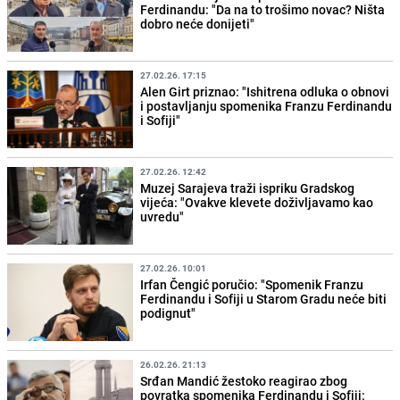
Ferdinandu: "Da na to trošimo novac? Ništa
dobro neće donijeti"
27.02.26. 17:15
Alen Girt priznao: "Ishitrena odluka o obnovi
i postavljanju spomenika Franzu Ferdinandu
i Sofiji"
27.02.26. 12:42
Muzej Sarajeva traži ispriku Gradskog
vijeća: "Ovakve klevete doživljavamo kao
uvredu"
27.02.26. 10:01
Irfan Čengić poručio: "Spomenik Franzu
Ferdinandu i Sofiji u Starom Gradu neće biti
podignut"
26.02.26. 21:13
Srđan Mandić žestoko reagirao zbog
povratka spomenika Ferdinandu i Sofiji: