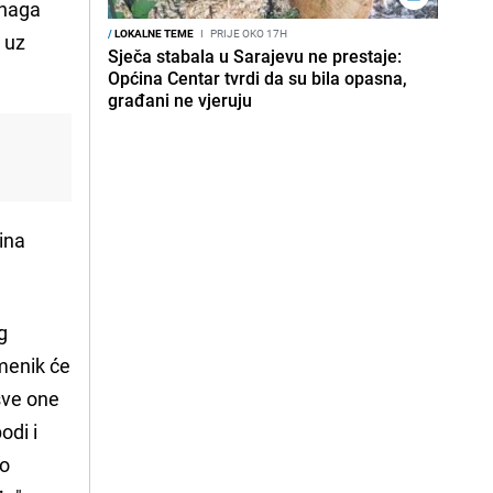
snaga
/
LOKALNE TEME
I
PRIJE OKO 17H
 uz
Sječa stabala u Sarajevu ne prestaje:
Općina Centar tvrdi da su bila opasna,
građani ne vjeruju
ina
g
menik će
 sve one
odi i
vo