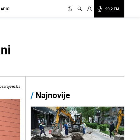
RADIO
90,2 FM
ni
osarajevo.ba
/
Najnovije