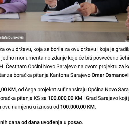
stafa Duraković
za ovu državu, koja se borila za ovu državu i koja je gradi
ti jedno monumentalno zdanje koje će biti posvećeno šehi
iH. Čestitam Općini Novo Sarajevo na ovom projektu za k
istar za boračka pitanja Kantona Sarajevo
Omer Osmanovi
0,00 KM
, od čega projekat sufinansiraju Općina Novo Sara
boračka pitanja KS sa
100.000,00 KM
i Grad Sarajevo koji 
a ovu namjenu u iznosu od
100.000,00 KM.
nih dana od dana uvođenja u posao
.