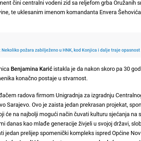
t čini centralni vodeni zid sa reljefom grba Oružanih 
ovine, te uklesanim imenom komandanta Envera Šehovića
i: Nekoliko požara zabilježeno u HNK, kod Konjica i dalje traje opasnost
lnica
Benjamina Karić
istakla je da nakon skoro pa 30 god
menika konačno postaje u stvarnost.
ođačem radova firmom Unigradnja za izgradnju Centralno
vo Sarajevo. Ovo je zaista jedan prekrasan projekat, spo
oji će na najbolji mogući način čuvati kulturu sjećanja na
i mi danas kao mlađe generacije živjeli u svojoj državi, slob
ti jedan prelijep spomenički kompleks ispred Općine No