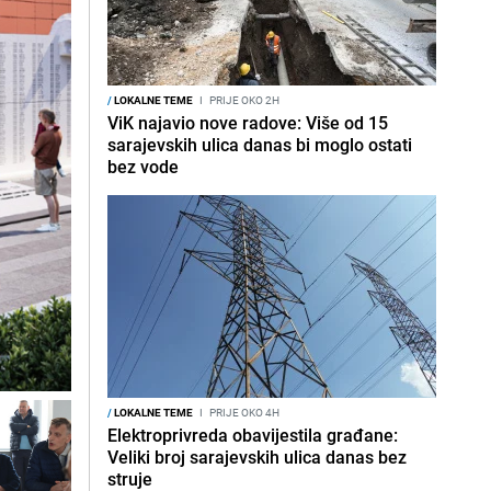
/
LOKALNE TEME
I
PRIJE OKO 2H
ViK najavio nove radove: Više od 15
sarajevskih ulica danas bi moglo ostati
bez vode
/
LOKALNE TEME
I
PRIJE OKO 4H
Elektroprivreda obavijestila građane:
Veliki broj sarajevskih ulica danas bez
struje