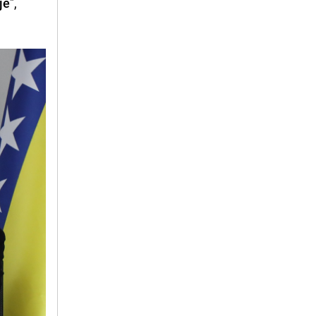
je
",