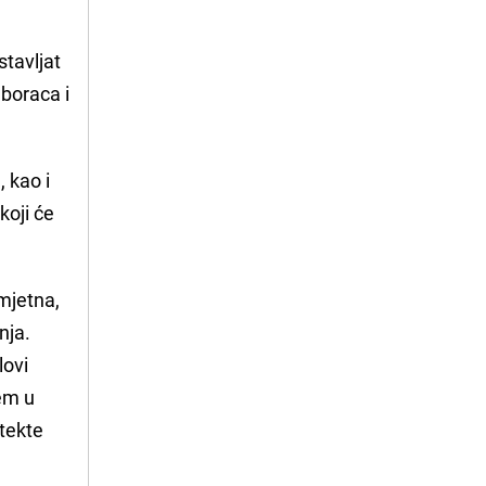
stavljat
boraca i
 kao i
koji će
imjetna,
nja.
lovi
em u
tekte