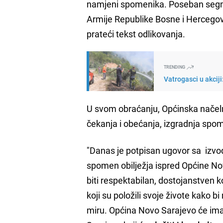
namjeni spomenika. Poseban segmen
Armije Republike Bosne i Herceg
prateći tekst odlikovanja.
TRENDING
Vatrogasci u akcij
U svom obraćanju, Općinska nače
čekanja i obećanja, izgradnja spo
"Danas je potpisan ugovor sa izv
spomen obilježja ispred Općine No
biti respektabilan, dostojanstven k
koji su položili svoje živote kako b
miru. Općina Novo Sarajevo će ima