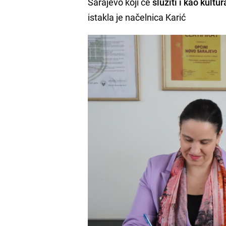
Sarajevo koji će
služiti i kao kult
istakla je načelnica Karić