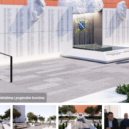
šehidima i poginulim borcima