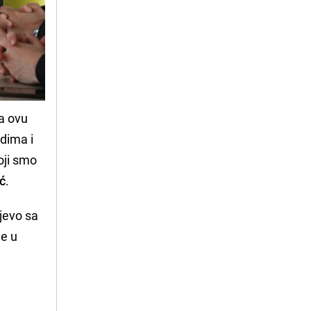
la ovu
dima i
oji smo
ć
.
jevo sa
je u