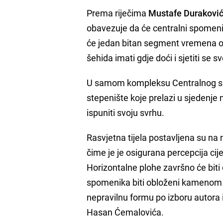
Prema riječima
Mustafe Durakovi
obavezuje da će centralni spomenik
će jedan bitan segment vremena od
šehida imati gdje doći i sjetiti se 
U samom kompleksu Centralnog spo
stepenište koje prelazi u sjedenje n
ispuniti svoju svrhu.
Rasvjetna tijela postavljena su na
čime je je osigurana percepcija cij
Horizontalne plohe završno će biti
spomenika biti obloženi kamenom H
nepravilnu formu po izboru autora
Hasan Ćemalovića.