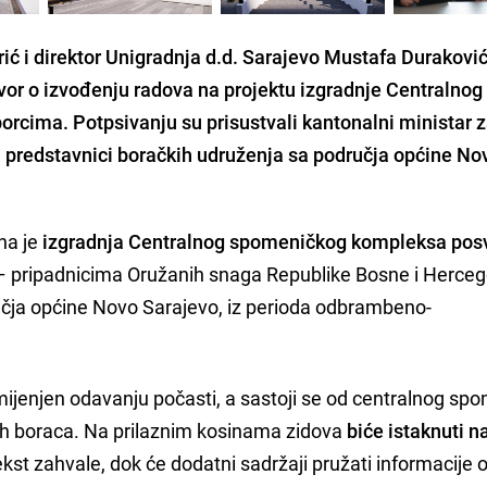
ć i direktor Unigradnja d.d. Sarajevo Mustafa Durakovi
ovor o izvođenju radova na projektu izgradnje Centralnog
rcima. Potpsivanju su prisustvali kantonalni ministar 
 predstavnici boračkih udruženja sa područja općine No
na je
izgradnja Centralnog spomeničkog kompleksa po
 pripadnicima Oružanih snaga Republike Bosne i Herceg
čja općine Novo Sarajevo, iz perioda odbrambeno-
mijenjen odavanju počasti, a sastoji se od centralnog sp
lih boraca. Na prilaznim kosinama zidova
biće istaknuti n
tekst zahvale, dok će dodatni sadržaji pružati informacije