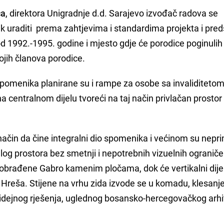
ća
, direktora Unigradnje d.d. Sarajevo izvođač radova se
 uraditi prema zahtjevima i standardima projekta i pred
 1992.-1995. godine i mjesto gdje će porodice poginulih 
svojih članova porodice.
menika planirane su i rampe za osobe sa invaliditetom,
a centralnom dijelu tvoreći na taj način privlačan prostor 
 način da čine integralni dio spomenika i većinom su nepr
elog prostora bez smetnji i nepotrebnih vizuelnih ograniče
 obrađene Gabro kamenim pločama, dok će vertikalni dije
reša. Stijene na vrhu zida izvode se u komadu, klesanj
 idejnog rješenja, uglednog bosansko-hercegovačkog arhi