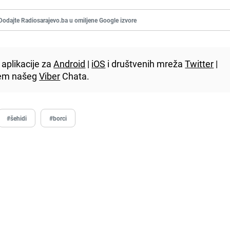
Dodajte Radiosarajevo.ba u omiljene Google izvore
aplikacije za
Android
|
iOS
i društvenih mreža
Twitter
|
utem našeg
Viber
Chata.
#šehidi
#borci