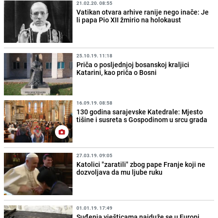
21.02.20. 08:55
Vatikan otvara arhive ranije nego inače: Je
li papa Pio XII žmirio na holokaust
25.10.19. 11:18
Priča o posljednjoj bosanskoj kraljici
Katarini, kao priča o Bosni
16.09.19. 08:58
130 godina sarajevske Katedrale: Mjesto
tišine i susreta s Gospodinom u srcu grada
27.03.19. 09:05
Katolici "zaratili" zbog pape Franje koji ne
dozvoljava da mu ljube ruku
01.01.19. 17:49
Suđenja vješticama najduže se u Europi