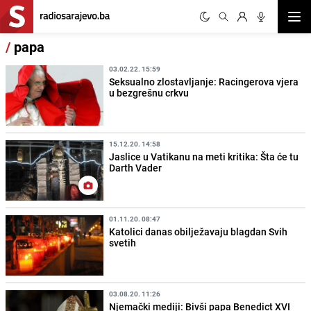
Otvor
/
papa
03.02.22. 15:59
Seksualno zlostavljanje: Racingerova vjera
u bezgrešnu crkvu
15.12.20. 14:58
Jaslice u Vatikanu na meti kritika: Šta će tu
Darth Vader
01.11.20. 08:47
Katolici danas obilježavaju blagdan Svih
svetih
03.08.20. 11:26
Njemački mediji: Bivši papa Benedict XVI