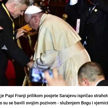
i je Papi Franji prilikom posjete Sarajevu ispričao straho
to su se bavili svojim pozivom - služenjem Bogu i vjernic