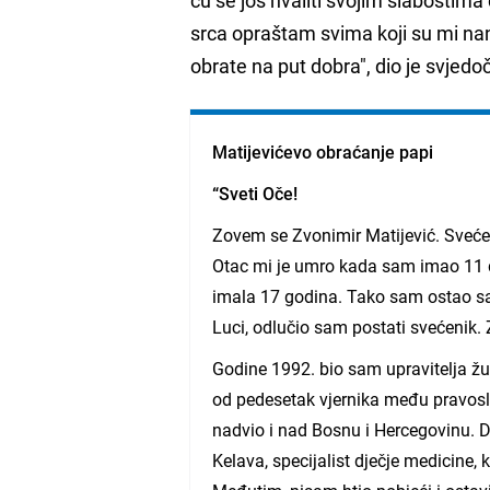
srca opraštam svima koji su mi nanij
obrate na put dobra", dio je svjed
Matijevićevo obraćanje papi
“Sveti Oče!
Zovem se Zvonimir Matijević. Sveće
Otac mi je umro kada sam imao 11 d
imala 17 godina. Tako sam ostao s
Luci, odlučio sam postati svećenik.
Godine 1992. bio sam upravitelja ž
od pedesetak vjernika među pravosla
nadvio i nad Bosnu i Hercegovinu. Da
Kelava, specijalist dječje medicine,