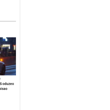
N
RS oduzeo
nisao