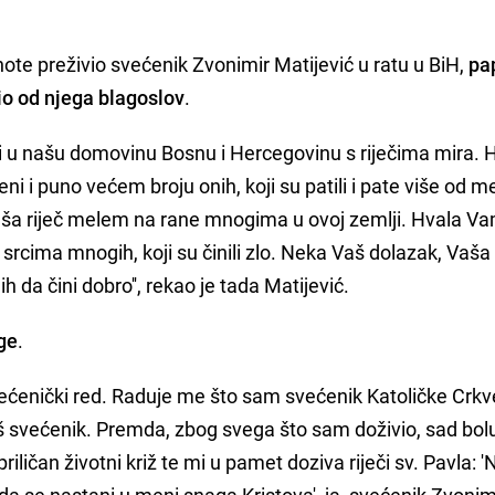
hote preživio svećenik Zvonimir Matijević u ratu u BiH,
pa
žio od njega blagoslov
.
li u našu domovinu Bosnu i Hercegovinu s riječima mira. 
ni i puno većem broju onih, koji su patili i pate više od m
aša riječ melem na rane mnogima u ovoj zemlji. Hvala Va
u srcima mnogih, koji su činili zlo. Neka Vaš dolazak, Vaša
h da čini dobro'', rekao je tada Matijević.
ge
.
svećenički red. Raduje me što sam svećenik Katoličke Crk
š svećenik. Premda, zbog svega što sam doživio, sad bo
riličan životni križ te mi u pamet doziva riječi sv. Pavla: '
 da se nastani u meni snaga Kristova', ja, svećenik Zvonim