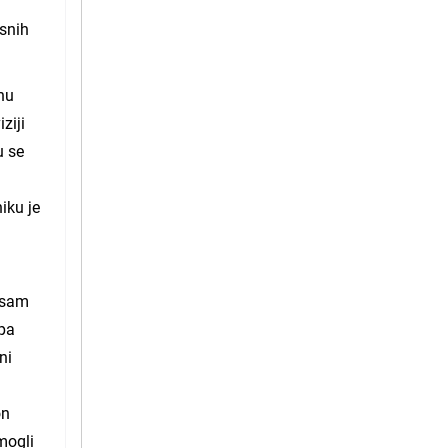
asnih
dnu
ziji
u se
iku je
o sam
upa
ni
on
mogli