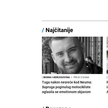
/
Najčitanije
/
BOSNA I HERCEGOVINA
I
PRIJE 2 DANA
/
Tuga nakon nesreće kod Neuma:
Supruga poginulog motocikliste
i
oglasila se emotivnom objavom