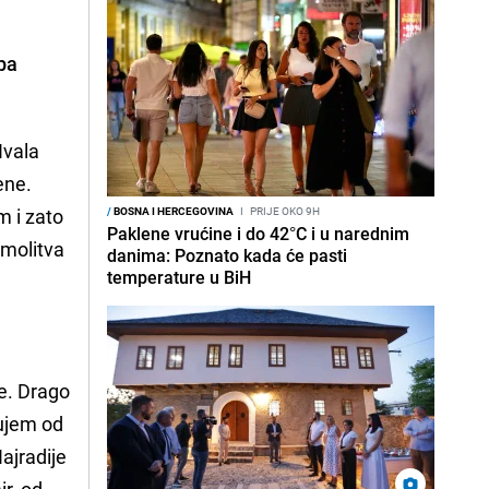
pa
Hvala
ene.
m i zato
/
BOSNA I HERCEGOVINA
I
PRIJE OKO 9H
Paklene vrućine i do 42°C i u narednim
 molitva
danima: Poznato kada će pasti
temperature u BiH
ve. Drago
lujem od
Najradije
ir, od