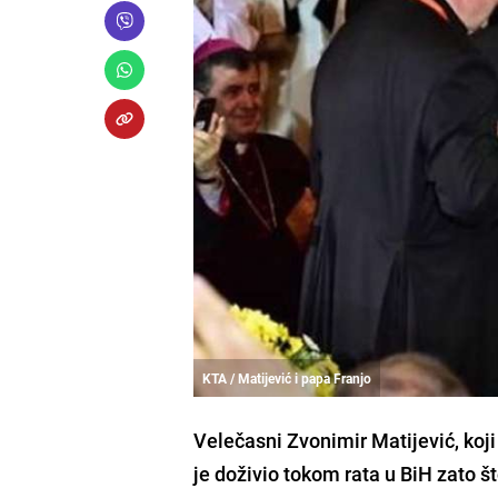
KTA / Matijević i papa Franjo
Velečasni
Zvonimir Matijević
, koj
je doživio tokom rata u BiH zato š