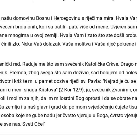
 u našu domovinu Bosnu i Hercegovinu s riječima mira. Hvala Va
 većem broju onih, koji su patili i pate više od mene. Uvjeren sam
ane mnogima u ovoj zemlji. Hvala Vam i zato što ste došli probu
 činili zlo. Neka Vaš dolazak, Vaša molitva i Vaša riječ pokrene i
ćenički red. Raduje me što sam svećenik Katoličke Crkve. Drago m
nik. Premda, zbog svega što sam doživio, sad bolujem od boles
ivotni križ te mi u pamet doziva riječi sv. Pavla: "Najradije ću se
ani u meni snaga Kristova" (2 Kor 12,9), ja, svećenik Zvonimir, o
oli i molim za njih, da im milosrdni Bog oprosti i da se obrate n
šu zemlju i u naš glavni grad da po mom svjedočenju čujete tis
i osoba koje ne gube nadu jer čvrsto vjeruju u Boga, čvrsto vjeruj
e sve nas, Sveti Oče!”