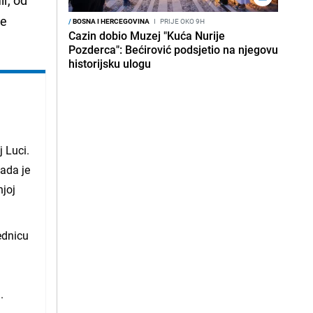
se
/
BOSNA I HERCEGOVINA
I
PRIJE OKO 9H
Cazin dobio Muzej "Kuća Nurije
Pozderca": Bećirović podsjetio na njegovu
historijsku ulogu
 Luci.
ada je
joj
ednicu
.