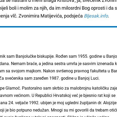
eli boli i molim za njih, da im milosrdni Bog oprosti i da 
očenja vlč. Zvonimira Matijevića, podsjeća
Bljesak.info
.
nik sam Banjolučke biskupije. Rođen sam 1955. godine u Banjoj
ana. Nemam braće, a jedina sestra umrla je sasvim iznenada k
am sa svojom majkom. Nakon svršenog pravnog fakulteta u Ban
 Za svećenika sam zaređen 1987. godine u Banjoj Luci.
upe Glamoč. Pastoralno sam skrbio za malobrojnu katoličku zaj
vnom većinom. U Republici Hrvatskoj već je bjesnio rat koji se
na 24. veljače 1992. ubijen je moj ugledni župljanin dr. Alojzije
 koji je bio potpuno nedužan. Mnogi su mi govorili da trebam otići