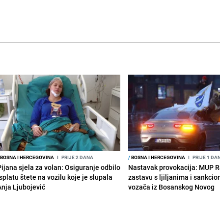
BOSNA I HERCEGOVINA
I
PRIJE 2 DANA
/
BOSNA I HERCEGOVINA
I
PRIJE 1 DA
Pijana sjela za volan: Osiguranje odbilo
Nastavak provokacija: MUP 
splatu štete na vozilu koje je slupala
zastavu s ljiljanima i sankcio
Anja Ljubojević
vozača iz Bosanskog Novog