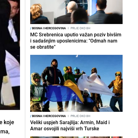
/
BOSNA I HERCEGOVINA
I
PRIJE OKO 8H
MC Srebrenica uputio važan poziv bivšim
i sadašnjim uposlenicima: "Odmah nam
se obratite"
/
BOSNA I HERCEGOVINA
I
PRIJE OKO 8H
te koje
Veliki uspjeh Sarajlija: Armin, Maid i
Amar osvojili najviši vrh Turske
ima,