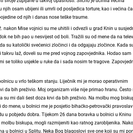
ti svoje župljane u takvoj opasnosti. Slično je učinila većina
 njih osam ubijeni ili umrli od posljedica torture, kao i većina č
 pojedine od njih i danas nose teške traume.
2. nakon Mise vojnici su me uhitili i odvezli u grad Knin u susje
ok ne bih pao u nesvijest od boli. Tražili su od mene da na televi
a su katolički svećenici zločinci i da odgajaju zločince. Kada s
reći takvu laž, doveli su me pred vojnog zapovjednika. Hodao sam
i se toliko usjekle u ruke da i sada nosim te tragove. Zapovjedn
.
bolnicu u vrlo teškom stanju. Liječnik mi je morao operativnim
rvi da bih preživio. Moj organizam više nije primao hranu. Čest
i da su mi dali šest doza krvi da bih preživio. Na molbu mog bisk
i do mene, u bolnici me je posjetio bihaćko-petrovački pravoslav
du u pobjedu dobra. Tijekom 26 dana boravka u bolnici u Kninu
 molbu biskupa, mogli razmijeniti kao ratnog zarobljenika. Nak
na u bolnici u Splitu. Neka Bog blagoslovi sve one koji su mi po