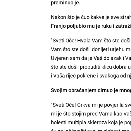
preminuo je.
Nakon što je čuo kakve je sve stra
Franjo poljubio mu je ruku i zatra
"Sveti Oče! Hvala Vam što ste doš
Vam što ste došli donijeti utjehu me
Uvjeren sam da je Vaš dolazak i V
što ste došli probuditi klicu dobra 
i Vaša riječ pokrene i svakoga od nji
Svojim obraćanjem dirnuo je mno
"Sveti Oče! Crkva mi je povjerila 
mi je što stojim pred Vama kao Va
bolesti multipla skleroza koja je pop
ću se još hvaliti svojim slabostima