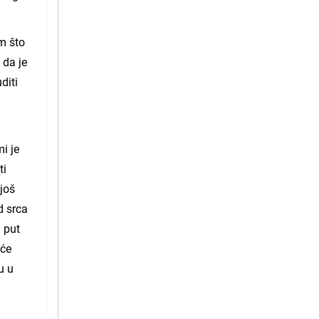
m što
 da je
diti
i je
ti
 još
d srca
a put
uće
u u