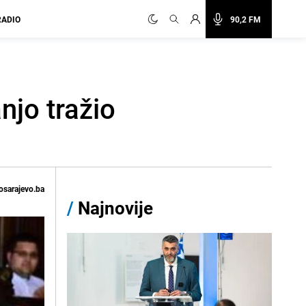
RADIO
90,2 FM
njo tražio
osarajevo.ba
/
Najnovije