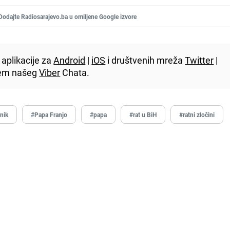
Dodajte Radiosarajevo.ba u omiljene Google izvore
aplikacije za
Android
|
iOS
i društvenih mreža
Twitter
|
utem našeg
Viber
Chata.
nik
#Papa Franjo
#papa
#rat u BiH
#ratni zločini