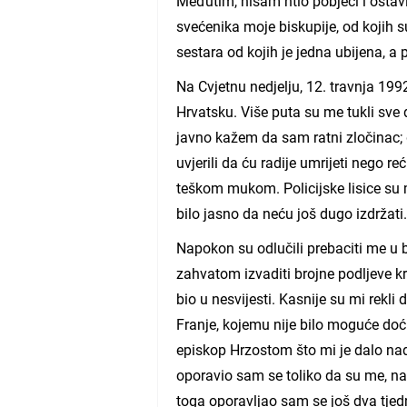
Međutim, nisam htio pobjeći i ostavi
svećenika moje biskupije, od kojih su
sestara od kojih je jedna ubijena, a
Na Cvjetnu nedjelju, 12. travnja 199
Hrvatsku. Više puta su me tukli sve d
javno kažem da sam ratni zločinac; d
uvjerili da ću radije umrijeti nego 
teškom mukom. Policijske lisice su m
bilo jasno da neću još dugo izdržati
Napokon su odlučili prebaciti me u 
zahvatom izvaditi brojne podljeve k
bio u nesvijesti. Kasnije su mi rekl
Franje, kojemu nije bilo moguće doć
episkop Hrzostom što mi je dalo na
oporavio sam se toliko da su me, na
toga oporavljao sam se još dva tjed