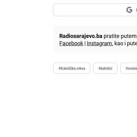
Radiosarajevo.ba
pratite putem 
Facebook
|
Instagram
, kao i p
#Katolička crkva
#katolici
#sveće