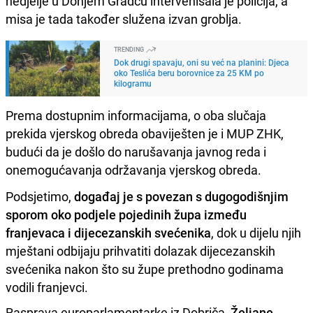
nedjelje u Donjem Gradcu intervenisala je policija, a
misa je tada također služena izvan groblja.
TRENDING
Dok drugi spavaju, oni su već na planini: Djeca
oko Teslića beru borovnice za 25 KM po
kilogramu
Prema dostupnim informacijama, o oba slučaja
prekida vjerskog obreda obaviješten je i MUP ZHK,
budući da je došlo do narušavanja javnog reda i
onemogućavanja održavanja vjerskog obreda.
Podsjetimo,
događaj je s povezan s dugogodišnjim
sporom oko podjele pojedinih župa između
franjevaca i dijecezanskih svećenika
, dok u dijelu njih
mještani odbijaju prihvatiti dolazak dijecezanskih
svećenika nakon što su župe prethodno godinama
vodili franjevci.
Rasprava europarlamentarke iz Dobriča,
Željane