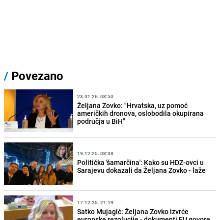
/
Povezano
23.01.26. 08:50
Željana Zovko: "Hrvatska, uz pomoć
američkih dronova, oslobodila okupirana
područja u BiH"
19.12.25. 08:38
Politička 'šamarčina': Kako su HDZ-ovci u
Sarajevu dokazali da Željana Zovko - laže
17.12.25. 21:19
Satko Mujagić: Željana Zovko izvrće
europske rezolucije - dokumenti EU govore