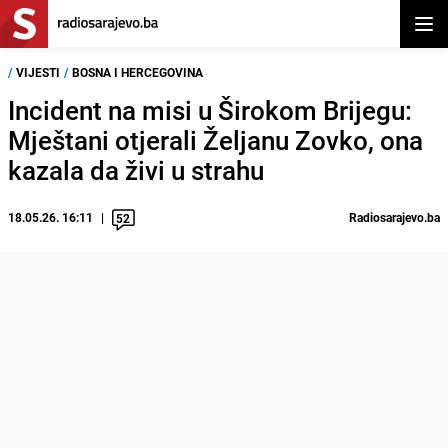
Otvor
/
VIJESTI
/
BOSNA I HERCEGOVINA
Incident na misi u Širokom Brijegu:
Mještani otjerali Željanu Zovko, ona
kazala da živi u strahu
18.05.26. 16:11
Radiosarajevo.ba
52