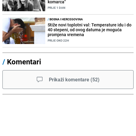
komarca"
PRIJE 1 DAN
/
BOSNA I HERCEGOVINA
Stiže novi toplotni val: Temperature idu i do
40 stepeni, od ovog datuma je moguća
promjena vremena
PRIJE OKO 22H
/
Komentari
Prikaži komentare
(
52
)