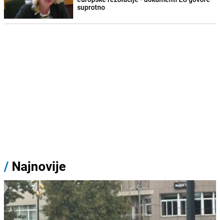
suprotno
/
Najnovije