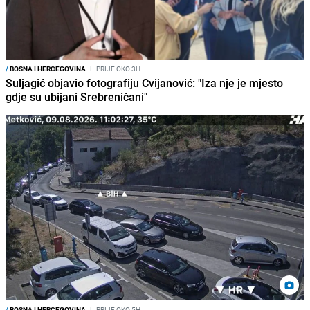
/
BOSNA I HERCEGOVINA
I
PRIJE OKO 3H
Suljagić objavio fotografiju Cvijanović: "Iza nje je mjesto
gdje su ubijani Srebreničani"
/
BOSNA I HERCEGOVINA
I
PRIJE OKO 5H