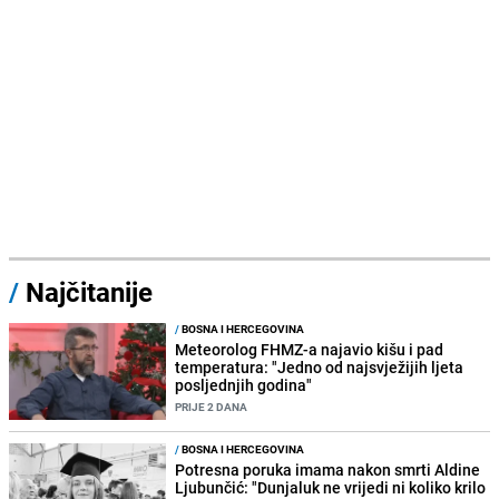
/
Najčitanije
/
BOSNA I HERCEGOVINA
Meteorolog FHMZ-a najavio kišu i pad
temperatura: "Jedno od najsvježijih ljeta
posljednjih godina"
PRIJE 2 DANA
/
BOSNA I HERCEGOVINA
Potresna poruka imama nakon smrti Aldine
Ljubunčić: "Dunjaluk ne vrijedi ni koliko krilo