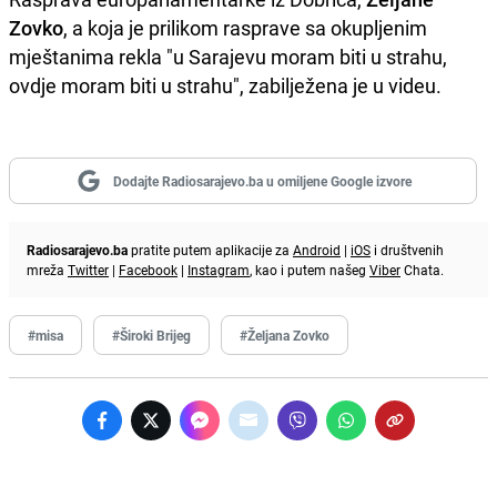
Zovko
, a koja je prilikom rasprave sa okupljenim
mještanima rekla "u Sarajevu moram biti u strahu,
ovdje moram biti u strahu", zabilježena je u videu.
Dodajte Radiosarajevo.ba u omiljene Google izvore
Radiosarajevo.ba
pratite putem aplikacije za
Android
|
iOS
i društvenih
mreža
Twitter
|
Facebook
|
Instagram
, kao i putem našeg
Viber
Chata.
#misa
#Široki Brijeg
#Željana Zovko