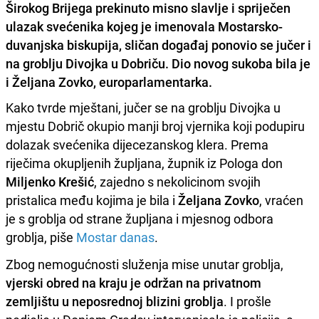
Širokog Brijega prekinuto misno slavlje i spriječen
ulazak svećenika kojeg je imenovala Mostarsko-
duvanjska biskupija, sličan događaj ponovio se jučer i
na groblju Divojka u Dobriču. Dio novog sukoba bila je
i Željana Zovko, europarlamentarka.
Kako tvrde mještani, jučer se na groblju Divojka u
mjestu Dobrič okupio manji broj vjernika koji podupiru
dolazak svećenika dijecezanskog klera. Prema
riječima okupljenih župljana, župnik iz Pologa don
Miljenko Krešić
, zajedno s nekolicinom svojih
pristalica među kojima je bila i
Željana Zovko
, vraćen
je s groblja od strane župljana i mjesnog odbora
groblja, piše
Mostar danas
.
Zbog nemogućnosti služenja mise unutar groblja,
vjerski obred na kraju je održan na privatnom
zemljištu u neposrednoj blizini groblja
. I prošle