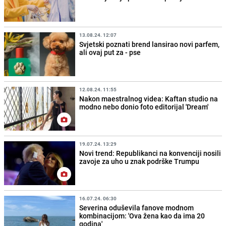
13.08.24. 12:07
Svjetski poznati brend lansirao novi parfem,
ali ovaj put za - pse
12.08.24. 11:55
Nakon maestralnog videa: Kaftan studio na
modno nebo donio foto editorijal 'Dream'
19.07.24. 13:29
Novi trend: Republikanci na konvenciji nosili
zavoje za uho u znak podrške Trumpu
16.07.24. 06:30
Severina oduševila fanove modnom
kombinacijom: 'Ova žena kao da ima 20
godina'