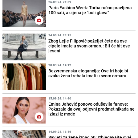
26.09.24. 21:59
Paris Fashion Week: Torba ručno pravljena
100 sati, a cijena je "boli glava"
24.09.24. 23:15
Zbog Lejle Filipović poželjet ćete da ove
cipele imate u svom ormaru: Bit će hit ove
jeseni
20.09.24. 14:12
Bezvremenska elegancija: Ove tri boje bi
svaka žena trebala imati u svom ormaru
15.09.24. 14:40
Emina Jahović ponovo oduševila fanove:
Pokazala da ovaj odjevni predmet nikada ne
izlazi iz mode
14.09.24. 16:46
Savjeti za žene iznad 50: Izbjegavajte ovaj