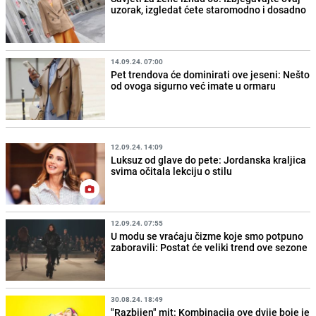
uzorak, izgledat ćete staromodno i dosadno
14.09.24. 07:00
Pet trendova će dominirati ove jeseni: Nešto
od ovoga sigurno već imate u ormaru
12.09.24. 14:09
Luksuz od glave do pete: Jordanska kraljica
svima očitala lekciju o stilu
12.09.24. 07:55
U modu se vraćaju čizme koje smo potpuno
zaboravili: Postat će veliki trend ove sezone
30.08.24. 18:49
"Razbijen" mit: Kombinacija ove dvije boje je