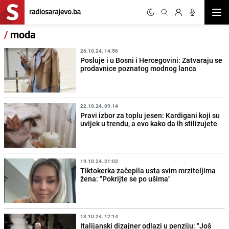
Otvor
/
moda
26.10.24. 14:56
Posluje i u Bosni i Hercegovini: Zatvaraju se
prodavnice poznatog modnog lanca
22.10.24. 09:14
Pravi izbor za toplu jesen: Kardigani koji su
uvijek u trendu, a evo kako da ih stilizujete
19.10.24. 21:02
Tiktokerka začepila usta svim mrziteljima
žena: "Pokrijte se po ušima"
13.10.24. 12:14
Italijanski dizajner odlazi u penziju: "Još