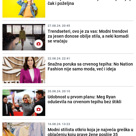
čak i poželjna
27.08.24. 20:45
Trendseteri, ovo je za vas: Modni trendovi
za jesen donose obilje stila, a neki komadi
se vraćaju
22.08.24. 22:41
Snažna poruka sa crvenog tepiha: No Nation
Fashion nije samo moda, već i ideja
20.08.24. 20:10
Udobnost u prvom planu: Meg Ryan
oduševila na crvenom tepihu bez štikli
16.08.24. 13:23
Modni stilista otkrio koja je najveća greška u
oblačenju koju prave žene poslije 35