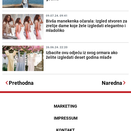
09.07.24. 09:41
Bivša manekenka očarala: Izgled stvoren za
zrelije dame koje žele izgledati elegantno i
mladoliko
26.06.24. 22:20
Izbacite ovu odjeću iz svog ormara ako
želite izgledati deset godina mlađe
Prethodna
Naredna
MARKETING
IMPRESSUM
KONTAKT