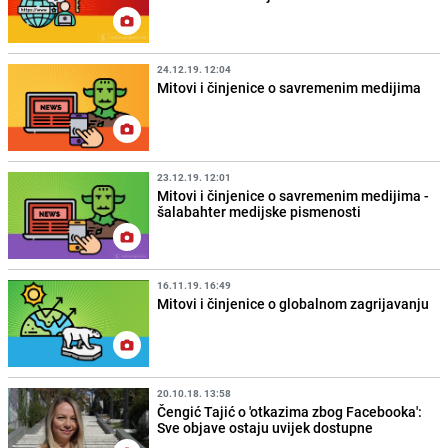
24.12.19. 12:04
Mitovi i činjenice o savremenim medijima
23.12.19. 12:01
Mitovi i činjenice o savremenim medijima -
šalabahter medijske pismenosti
16.11.19. 16:49
Mitovi i činjenice o globalnom zagrijavanju
20.10.18. 13:58
Čengić Tajić o 'otkazima zbog Facebooka':
Sve objave ostaju uvijek dostupne