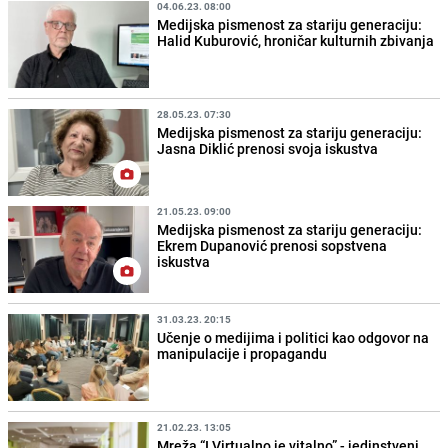
04.06.23. 08:00
Medijska pismenost za stariju generaciju:
Halid Kuburović, hroničar kulturnih zbivanja
28.05.23. 07:30
Medijska pismenost za stariju generaciju:
Jasna Diklić prenosi svoja iskustva
21.05.23. 09:00
Medijska pismenost za stariju generaciju:
Ekrem Dupanović prenosi sopstvena
iskustva
31.03.23. 20:15
Učenje o medijima i politici kao odgovor na
manipulacije i propagandu
21.02.23. 13:05
Mreža “I Virtualno je vitalno” - jedinstveni