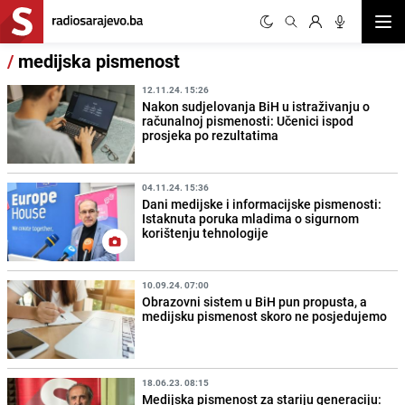
Otvor
/
medijska pismenost
12.11.24. 15:26
Nakon sudjelovanja BiH u istraživanju o
računalnoj pismenosti: Učenici ispod
prosjeka po rezultatima
04.11.24. 15:36
Dani medijske i informacijske pismenosti:
Istaknuta poruka mladima o sigurnom
korištenju tehnologije
10.09.24. 07:00
Obrazovni sistem u BiH pun propusta, a
medijsku pismenost skoro ne posjedujemo
18.06.23. 08:15
Medijska pismenost za stariju generaciju: