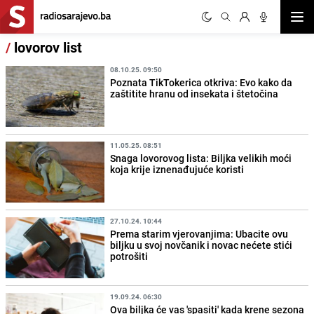
Otvor
/
lovorov list
08.10.25. 09:50
Poznata TikTokerica otkriva: Evo kako da
zaštitite hranu od insekata i štetočina
11.05.25. 08:51
Snaga lovorovog lista: Biljka velikih moći
koja krije iznenađujuće koristi
27.10.24. 10:44
Prema starim vjerovanjima: Ubacite ovu
biljku u svoj novčanik i novac nećete stići
potrošiti
19.09.24. 06:30
Ova biljka će vas 'spasiti' kada krene sezona