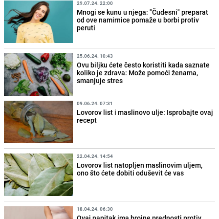
29.07.24. 22:00
Mnogi se kunu u njega: "Čudesni" preparat
od ove namirnice pomaže u borbi protiv
peruti
25.06.24. 10:43
Ovu biljku ćete često koristiti kada saznate
koliko je zdrava: Može pomoći ženama,
smanjuje stres
09.06.24. 07:31
Lovorov list i maslinovo ulje: Isprobajte ovaj
recept
22.04.24. 14:54
Lovorov list natopljen maslinovim uljem,
ono što ćete dobiti oduševit će vas
18.04.24. 06:30
Ovaj napitak ima brojne prednosti protiv