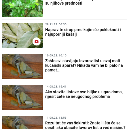
su njihove prednosti
28.11.23. 06:30
Napravite sirup pred kojim će pokleknuti i
najuporniji kašalj
10.09.23. 10:10
Zašto svi stavljaju lovorov list u ovaj mali
kućanski aparat? Nikada vam ne bi palo na
pamet...
14.08.23. 15:41
Ako stavite listove ove biljke u ugao doma,
riješit ćete se neugodnog problema
11.08.23. 13:53
Rezultat će vas šokirati: Znate li šta će se
desiti ako ubacite lovorov list u veš mašinu?