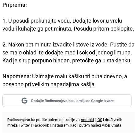
Priprema:
1. U posudi prokuhajte vodu. Dodajte lovor u vrelu
vodu i kuhajte ga pet
minuta. Posudu pritom poklopite.
2. Nakon pet minuta izvadite listove iz vode. Pustite da
se malo ohladi te dodajte med i sok od jednog limuna.
Kad je sirup potpuno hladan, pretočite ga u staklenku.
Napomena
: Uzimajte malu kašiku tri puta dnevno, a
posebno pri velikim napadajima kašlja.
Dodajte Radiosarajevo.ba u omiljene Google izvore
Radiosarajevo.ba
pratite putem aplikacije za
Android
|
iOS
i društvenih
mreža
Twitter
|
Facebook
|
Instagram
, kao i putem našeg
Viber
Chata.