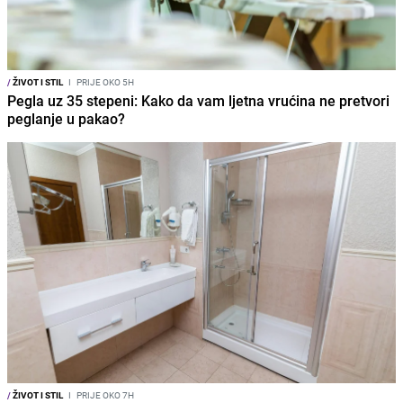
/
ŽIVOT I STIL
I
PRIJE OKO 5H
Pegla uz 35 stepeni: Kako da vam ljetna vrućina ne pretvori
peglanje u pakao?
/
ŽIVOT I STIL
I
PRIJE OKO 7H