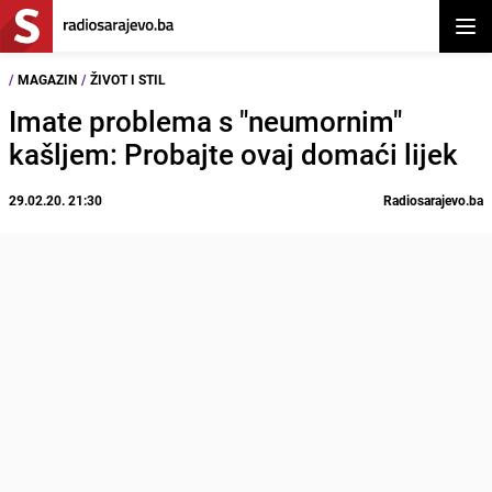
Otvor
/
MAGAZIN
/
ŽIVOT I STIL
Imate problema s "neumornim"
kašljem: Probajte ovaj domaći lijek
29.02.20. 21:30
Radiosarajevo.ba