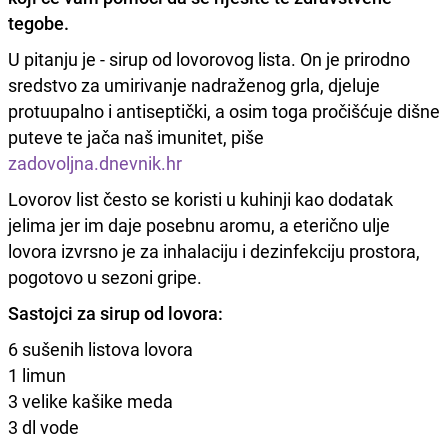
tegobe.
U pitanju je - sirup od lovorovog lista. On je prirodno
sredstvo za umirivanje nadraženog grla, djeluje
protuupalno i antiseptički, a osim toga pročišćuje dišne
puteve te jača naš imunitet, piše
zadovoljna.dnevnik.hr
Lovorov list često se koristi u kuhinji kao dodatak
jelima jer im daje posebnu aromu, a eterično ulje
lovora izvrsno je za inhalaciju i dezinfekciju prostora,
pogotovo u sezoni gripe.
Sastojci za sirup od lovora:
6 sušenih listova lovora
1 limun
3 velike kašike meda
3 dl vode