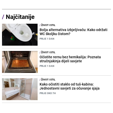
/
Najčitanije
/
ŽIVOT I STIL
Bolja alternativa izbjeljivaču: Kako održati
WC školjku čistom?
PRIJE 1 DAN
/
ŽIVOT I STIL
Očistite rernu bez hemikalija: Poznata
stručnjakinja dijeli savjete
PRIJE 1 DAN
/
ŽIVOT I STIL
Kako očistiti staklo od tuš-kabina:
Jednostavni savjeti za očuvanje sjaja
PRIJE OKO 7H