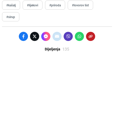
#kašalj
#lijekovi
#priroda
#lovorov list
#sirup
135
Dijeljenja