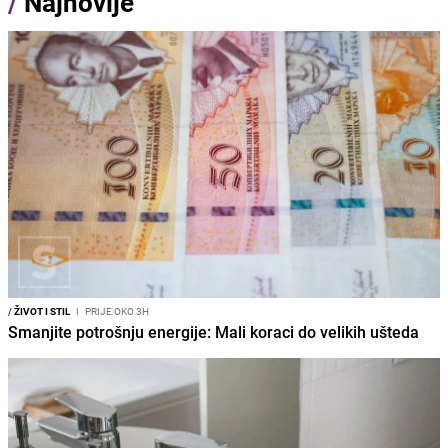
/
Najnovije
/
ŽIVOT I STIL
I
PRIJE OKO 3H
Smanjite potrošnju energije: Mali koraci do velikih ušteda